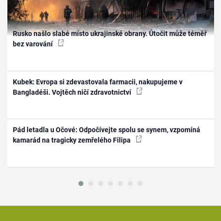
Rusko našlo slabé místo ukrajinské obrany. Útočit může téměř
bez varování
Kubek: Evropa si zdevastovala farmacii, nakupujeme v
Bangladéši. Vojtěch ničí zdravotnictví
Pád letadla u Očové: Odpočívejte spolu se synem, vzpomíná
kamarád na tragicky zemřelého Filipa