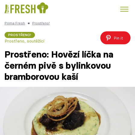
Prima Fresh
■
Prostřeno!
Kuře
Polévky k večeři
Rychlé večeře
Trendy:
PROSTŘENO!
Pin it
Prostřeno, soutěžící
Česká kuchyně
Čokoláda
Prostřeno: Hovězí líčka na
černém pivě s bylinkovou
bramborovou kaší
Témata
Recepty
Články
TV Program