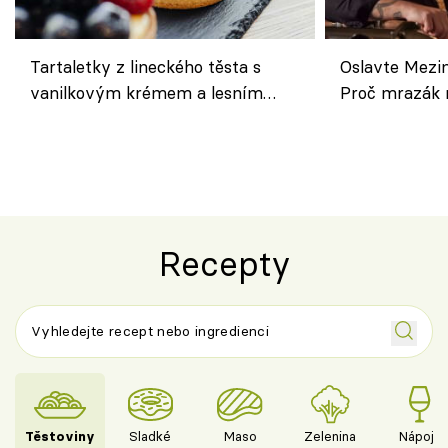
Tartaletky z lineckého těsta s
Oslavte Mezin
vanilkovým krémem a lesním
Proč mrazák n
ovocem podle Bread Society
horku vsadit 
Recepty
Těstoviny
Sladké
Maso
Zelenina
Nápoje