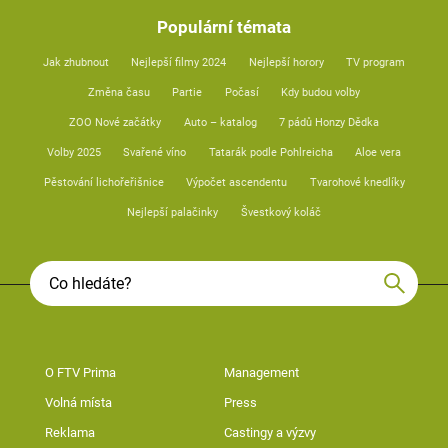
Populární témata
Jak zhubnout
Nejlepší filmy 2024
Nejlepší horory
TV program
Změna času
Partie
Počasí
Kdy budou volby
ZOO Nové začátky
Auto – katalog
7 pádů Honzy Dědka
Volby 2025
Svařené víno
Tatarák podle Pohlreicha
Aloe vera
Pěstování lichořeřišnice
Výpočet ascendentu
Tvarohové knedlíky
Nejlepší palačinky
Švestkový koláč
O FTV Prima
Management
Volná místa
Press
Reklama
Castingy a výzvy