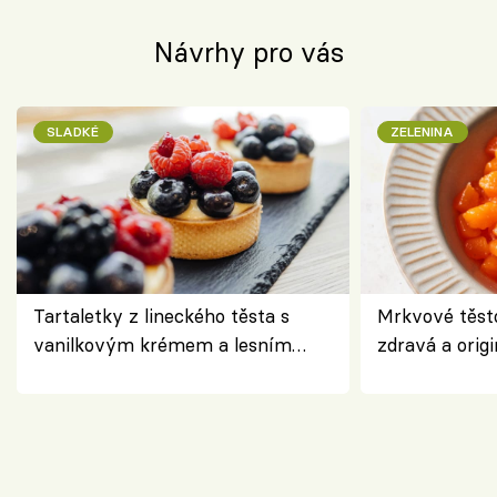
Návrhy pro vás
SLADKÉ
ZELENINA
Tartaletky z lineckého těsta s
Mrkvové těst
vanilkovým krémem a lesním
zdravá a origi
ovocem podle Bread Society
klasiky