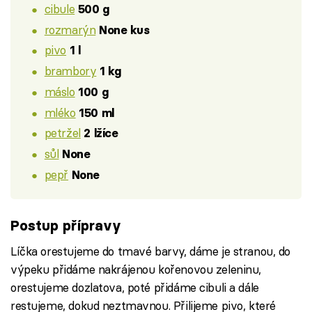
cibule
500 g
rozmarýn
None kus
pivo
1 l
brambory
1 kg
máslo
100 g
mléko
150 ml
petržel
2 lžíce
sůl
None
pepř
None
Postup přípravy
Líčka orestujeme do tmavé barvy, dáme je stranou, do
výpeku přidáme nakrájenou kořenovou zeleninu,
orestujeme dozlatova, poté přidáme cibuli a dále
restujeme, dokud neztmavnou. Přilijeme pivo, které