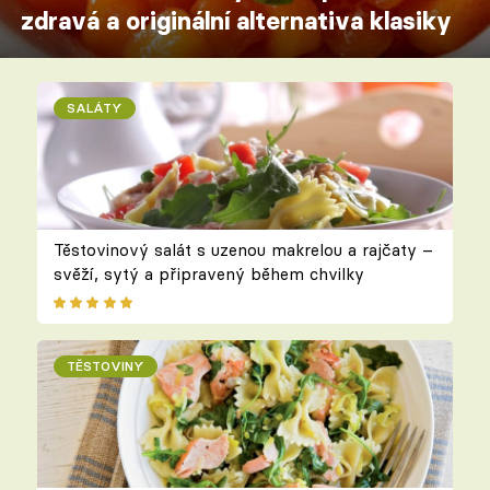
zdravá a originální alternativa klasiky
SALÁTY
Těstovinový salát s uzenou makrelou a rajčaty –
svěží, sytý a připravený během chvilky
TĚSTOVINY