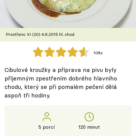
Škola vaření
Recepty z TV
Prostřeno XI (20) 4.6.2015 hl. chod
Speciál: Cuketa
Těhotnej kuchař
108x
Sledujte prima+
Cibulové kroužky a příprava na pivu byly
příjemným zpestřením dobrého hlavního
Přihlášení
chodu, který se při pomalém pečení dělá
aspoň tři hodiny.
Sledujte nás
5 porcí
120 minut