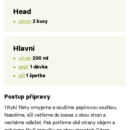
Head
citron
2 kusy
Hlavní
vývar
200 ml
pepř
1 dávka
sůl
1 špetka
Postup přípravy
1.Rybí filety omyjeme a osušíme papírovou osuškou.
Nasolíme, sůl vetřeme do lososa z obou stran a
necháme odležet. Pak potřeme obě strany olejem a
grilujeme čtyři minutky po obou stranách. Citron