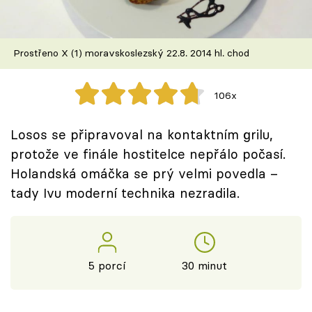
Škola vaření
Recepty z TV
Prostřeno X (1) moravskoslezský 22.8. 2014 hl. chod
Speciál: Cuketa
106x
Těhotnej kuchař
Losos se připravoval na kontaktním grilu,
Sledujte prima+
protože ve finále hostitelce nepřálo počasí.
Holandská omáčka se prý velmi povedla –
tady Ivu moderní technika nezradila.
Přihlášení
Sledujte nás
5 porcí
30 minut