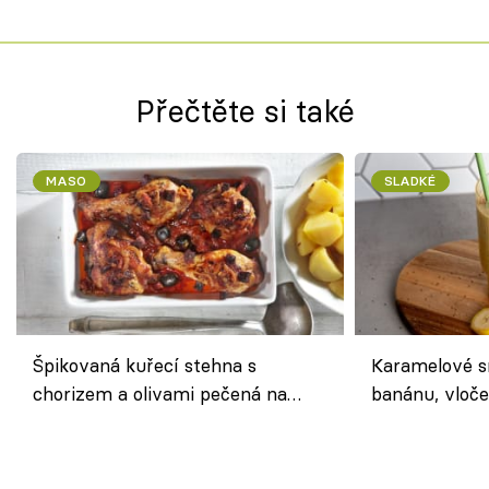
Přečtěte si také
MASO
SLADKÉ
Špikovaná kuřecí stehna s
Karamelové s
chorizem a olivami pečená na
banánu, vloče
letní zelenině – šťavnaté maso s
snídaně do sk
výraznou chutí inspirovanou
Španělskem