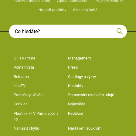
Pěstování lichořeřišnice
Výpočet ascendentu
Tvarohové knedlíky
Nejlepší palačinky
Švestkový koláč
O FTV Prima
Management
Volná místa
Press
Reklama
Castingy a výzvy
HbbTV
Kontakty
Podmínky užívání
Zpracování osobních údajů
Cookies
Nápověda
Vlastník FTV Prima spol. s
Redakce
r.o.
Nahlásit chybu
Nastavení soukromí