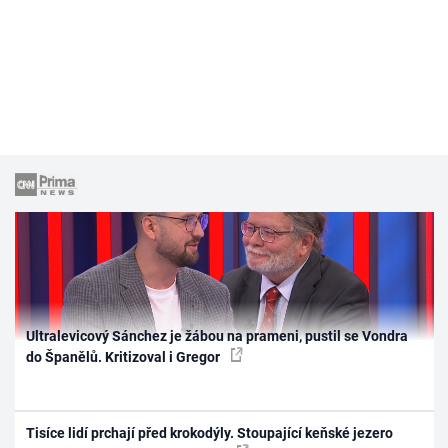
Ultralevicový Sánchez je žábou na prameni, pustil se Vondra
do Španělů. Kritizoval i Gregor
Tisíce lidí prchají před krokodýly. Stoupající keňské jezero