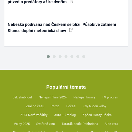
přivedlo predátory až ke dveřím
Nebeská podívaná nad Českem se blíží. Působivé zatmění
Slunce doplní meteorická show
Populární témata
Jak zhubnout
Nejlepší filmy 2024
Nejlepší horory
TV program
Změna času
Partie
Počasí
Kdy budou volby
ZOO Nové začátky
Auto – katalog
7 pádů Honzy Dědka
Volby 2025
Svařené víno
Tatarák podle Pohlreicha
Aloe vera