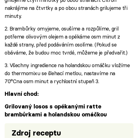
nakrájíme na čtvrtky a po obou stranách grilujeme tři
minuty.
2. Brambůrky omyjeme, osušíme a rozpůlíme, gril
potřeme olivovým olejem a opékáme osm minut z
každé strany, před podáváním osolíme. (Pokud se
obáváme, že budou moc tvrdé, můžeme je předvařit.)
3. Všechny ingredience na holandskou omáčku vložíme
do thermomixu se šlehací metlou, nastavíme na
70°Cna osm minut a rychlostní stupeň 3.
Hlavní chod:
Grilovaný losos s opékanými ratte
brambůrkami a holandskou omáčkou
Zdroj receptu