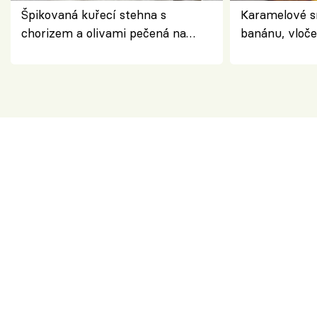
Špikovaná kuřecí stehna s
Karamelové s
chorizem a olivami pečená na
banánu, vloče
letní zelenině – šťavnaté maso s
snídaně do sk
výraznou chutí inspirovanou
Španělskem