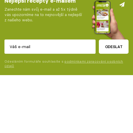
Nejlepší recepty e-mailem
Zanechte nám svůj e-mail a až 5x týdně
vás upozorníme na to nejnovější a nejlepší
z našeho webu.
ODESLAT
Odesláním formuláře souhlasíte s
podmínkami zpracování osobních
údajů