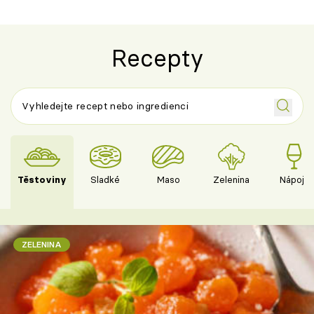
Recepty
Těstoviny
Sladké
Maso
Zelenina
Nápoje
ZELENINA