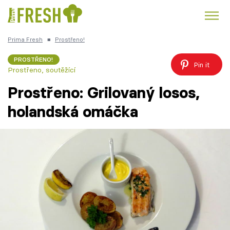
Prima Fresh
■
Prostřeno!
Kuře
Polévky k večeři
Rychlé večeře
Trendy:
PROSTŘENO!
Pin it
Prostřeno, soutěžící
Česká kuchyně
Čokoláda
Prostřeno: Grilovaný losos,
holandská omáčka
Témata
Recepty
Články
TV Program