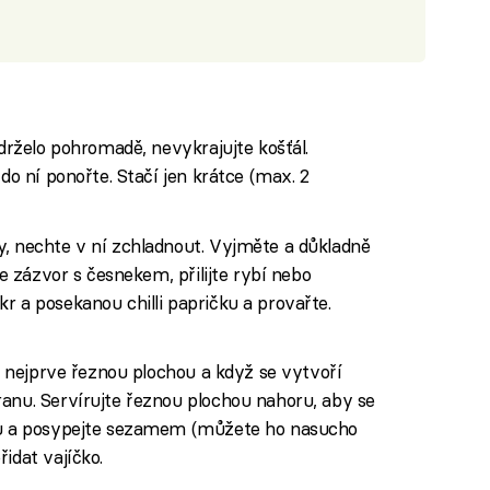
 drželo pohromadě, nevykrajujte košťál.
 do ní ponořte. Stačí jen krátce (max. 2
y, nechte v ní zchladnout. Vyjměte a důkladně
te zázvor s česnekem, přilijte rybí nebo
r a posekanou chilli papričku a provařte.
ev nejprve řeznou plochou a když se vytvoří
anu. Servírujte řeznou plochou nahoru, aby se
kou a posypejte sezamem (můžete ho nasucho
idat vajíčko.