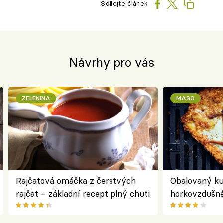
Sdílejte článek
Návrhy pro vás
ZELENINA
MASO
Rajčatová omáčka z čerstvých
Obalovaný kuř
rajčat – základní recept plný chuti
horkovzdušné 
novém pojetí
Olivera