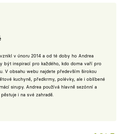
é
vznikl v únoru 2014 a od té doby ho Andrea
ly být inspirací pro každého, kdo doma vaří pro
ogu. V obsahu webu najdete především širokou
ětové kuchyně, předkrmy, polévky, ale i oblíbené
ácí sirupy. Andrea používá hlavně sezónní a
 pěstuje i na své zahradě.