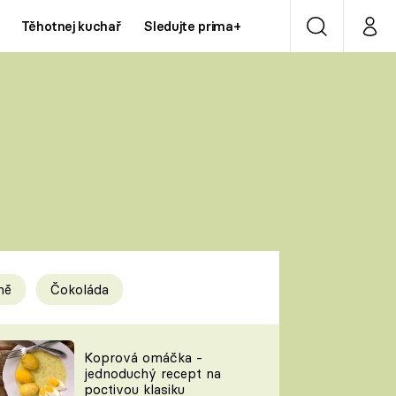
Těhotnej kuchař
Sledujte prima+
Vyhledávání
Můj p
Prima+
Y
CNN Prima NEWS
Prima ZOOM
ÍDLA
Prima LIVING
Prima Ženy
ně
Čokoláda
Prima LAJK
y
Koprová omáčka -
jednoduchý recept na
Sledujte nás
poctivou klasiku