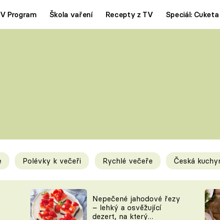
V Program
Škola vaření
Recepty z TV
Speciál: Cuketa
Polévky
Saláty
ČESKÁ KLASIKA
TĚSTOVIN
SILNÉ VÝVARY
SLADKÉ
KRÉMOVÉ
BEZMASÁ J
e
Polévky k večeři
Rychlé večeře
Česká kuchy
y
Tipy a triky
Novink
Nepečené jahodové řezy
– lehký a osvěžující
dezert, na který
KAM ZA JÍDLEM
BLOG