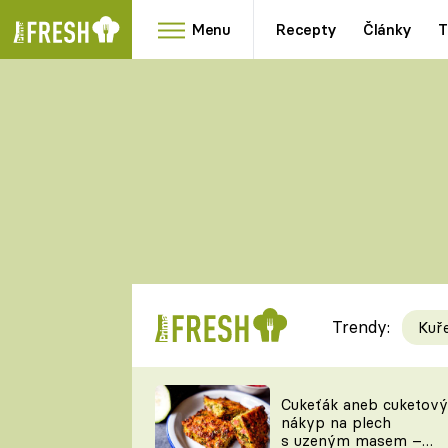
Menu
Recepty
Články
T
Oblíbené
Přílohy
recepty
HRANOLKY
HOUBY
KNEDLÍKY
DÝNĚ
KAŠE
RYCHLOVKY
Trendy:
Kuř
Populární
Videorecept
Cukeťák aneb cuketový
nákyp na plech
kuchaři
s uzeným masem –
TEĎ VAŘÍ ŠÉF!