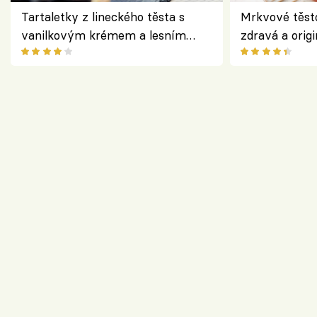
Tartaletky z lineckého těsta s
Mrkvové těst
vanilkovým krémem a lesním
zdravá a origi
ovocem podle Bread Society
klasiky