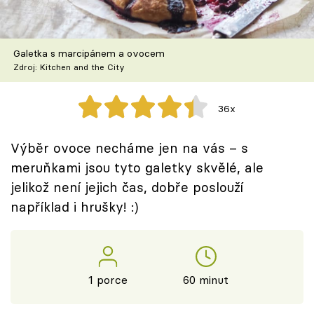
Škola vaření
Recepty z TV
Galetka s marcipánem a ovocem
Zdroj: Kitchen and the City
Speciál: Cuketa
36x
Těhotnej kuchař
Výběr ovoce necháme jen na vás – s
Sledujte prima+
meruňkami jsou tyto galetky skvělé, ale
jelikož není jejich čas, dobře poslouží
Přihlášení
například i hrušky! :)
Sledujte nás
1 porce
60 minut