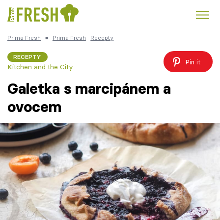
Prima Fresh
■
Prima Fresh
Recepty
Kuře
Polévky k večeři
Rychlé večeře
Trendy:
RECEPTY
Pin it
Kitchen and the City
Česká kuchyně
Čokoláda
Galetka s marcipánem a
ovocem
Témata
Recepty
Články
TV Program