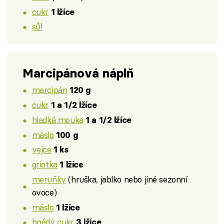
cukr
1 lžíce
sůl
Marcipánová náplň
marcipán
120 g
cukr
1 a 1/2 lžíce
hladká mouka
1 a 1/2 lžíce
máslo
100 g
vejce
1 ks
griotka
1 lžíce
meruňky
(hruška, jablko nebo jiné sezonní
ovoce)
máslo
1 lžíce
hnědý cukr
3 lžíce