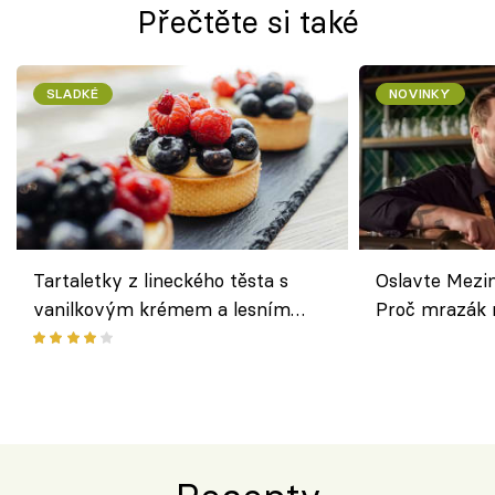
Přečtěte si také
SLADKÉ
NOVINKY
Tartaletky z lineckého těsta s
Oslavte Mezin
vanilkovým krémem a lesním
Proč mrazák n
ovocem podle Bread Society
horku vsadit 