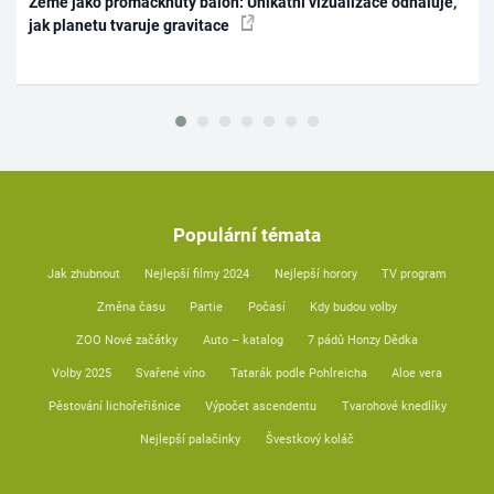
Země jako promáčknutý balón: Unikátní vizualizace odhaluje,
jak planetu tvaruje gravitace
Populární témata
Jak zhubnout
Nejlepší filmy 2024
Nejlepší horory
TV program
Změna času
Partie
Počasí
Kdy budou volby
ZOO Nové začátky
Auto – katalog
7 pádů Honzy Dědka
Volby 2025
Svařené víno
Tatarák podle Pohlreicha
Aloe vera
Pěstování lichořeřišnice
Výpočet ascendentu
Tvarohové knedlíky
Nejlepší palačinky
Švestkový koláč