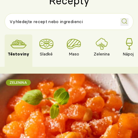
Recepty
Těstoviny
Sladké
Maso
Zelenina
Nápoje
ZELENINA