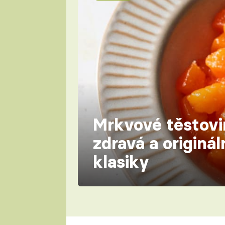
Mrkvové těstovi
zdravá a originál
klasiky