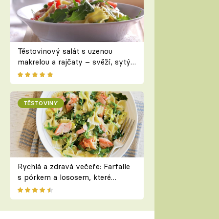
Těstovinový salát s uzenou
makrelou a rajčaty – svěží, sytý
a připravený během chvilky
TĚSTOVINY
Rychlá a zdravá večeře: Farfalle
s pórkem a lososem, které
zvládnete do 30 minut