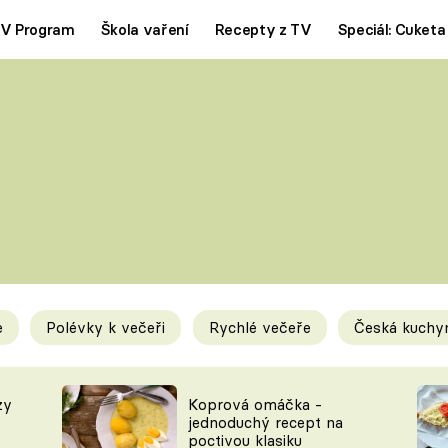
V Program
Škola vaření
Recepty z TV
Speciál: Cuketa
Polévky
Saláty
ČESKÁ KLASIKA
TĚSTOVIN
SILNÉ VÝVARY
SLADKÉ
KRÉMOVÉ
BEZMASÁ J
e
Polévky k večeři
Rychlé večeře
Česká kuchy
y
Tipy a triky
Novink
zy
Koprová omáčka -
jednoduchý recept na
poctivou klasiku
KAM ZA JÍDLEM
BLOG