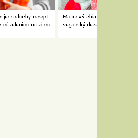
: jednoduchý recept,
Malinový chia pudink s kokose
etní zeleninu na zimu
veganský dezert plný ovoce a
ořechů