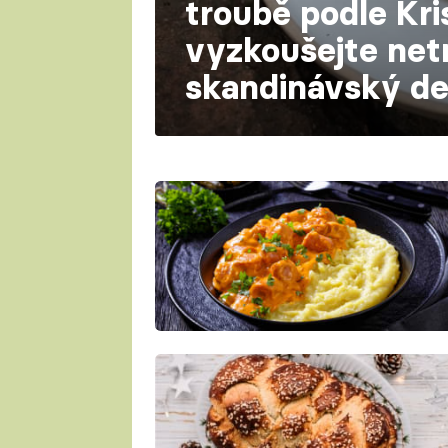
troubě podle Kri
vyzkoušejte netr
skandinávský de