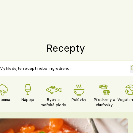
Recepty
lenina
Nápoje
Ryby a
Polévky
Předkrmy a
Vegetar
mořské plody
chuťovky