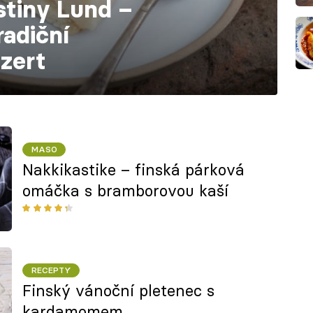
stiny Lund –
adiční
zert
MASO
Nakkikastike – finská párková
omáčka s bramborovou kaší
RECEPTY
Finský vánoční pletenec s
kardamomem