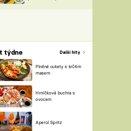
TORKY
ESH
t týdne
Další hity
Plněné cukety s krůtím
masem
Hrníčková buchta s
ovocem
Aperol Spritz