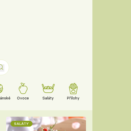
iánské
Ovoce
Saláty
Přílohy
SALÁTY