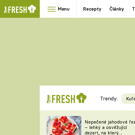
Menu
Recepty
Články
T
Oblíbené
Přílohy
recepty
HRANOLKY
HOUBY
KNEDLÍKY
DÝNĚ
KAŠE
RYCHLOVKY
Trendy:
Kuř
Populární
Videorecept
Nepečené jahodové ře
– lehký a osvěžující
kuchaři
dezert, na který
TEĎ VAŘÍ ŠÉF!