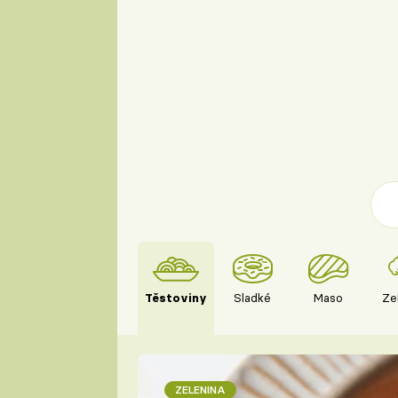
Těstoviny
Sladké
Maso
Ze
ZELENINA