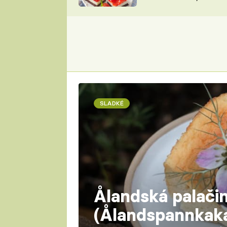
nepotřebujete troubu
ZDENĚK
ČESKO NA TALÍŘI
POHLREICH
KAROLÍNA,
JAROSLAV SAPÍK
DOMÁCÍ
KUCHAŘKA
KAROLÍNA
KAMBERSKÁ
SLADKÉ
Ålandská palači
(Ålandspannkaka