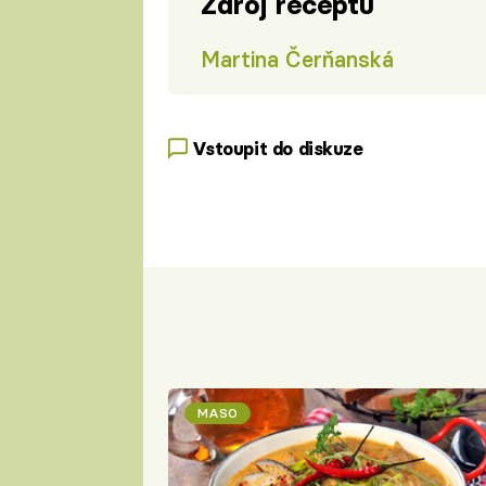
Zdroj receptu
Martina Čerňanská
Vstoupit do diskuze
MASO