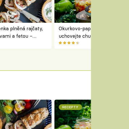
nka plněná rajčaty,
Okurkovo-papriková čalamáda 
vami a fetou –
uchovejte chuť letní zeleniny n
ředomořský recept na
zimu
RECEPTY