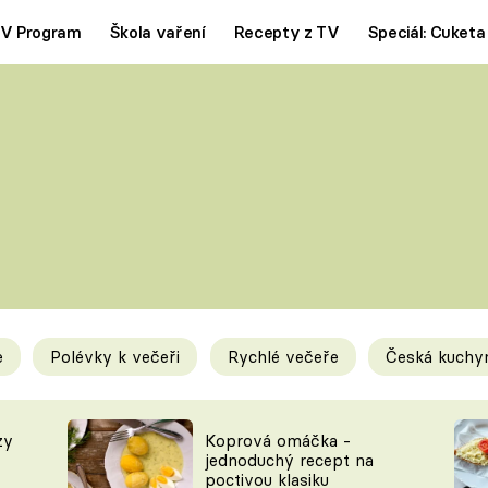
V Program
Škola vaření
Recepty z TV
Speciál: Cuketa
Polévky
Saláty
ČESKÁ KLASIKA
TĚSTOVIN
SILNÉ VÝVARY
SLADKÉ
KRÉMOVÉ
BEZMASÁ J
e
Polévky k večeři
Rychlé večeře
Česká kuchy
y
Tipy a triky
Novink
zy
Koprová omáčka -
jednoduchý recept na
poctivou klasiku
KAM ZA JÍDLEM
BLOG