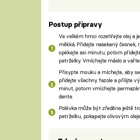
Postup přípravy
Ve velkém hrnci rozehřejte olej a 
měkká. Přidejte nasekaný česnek, 
opékejte asi minutu, potom přidejt
petrželky. Vmíchejte máslo a vařt
Přisypte mouku a míchejte, aby se
přidejte všechny fazole a přilijte 
minut, potom vmíchejte parmazán 
dente.
Polévka může být zředěna ještě tr
petrželku, pokapejte olivovým olej