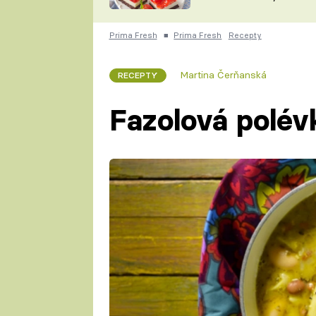
nepotřebujete troubu
ZDENĚK
ČESKO NA TALÍŘI
POHLREICH
Prima Fresh
■
Prima Fresh
Recepty
KAROLÍNA,
JAROSLAV SAPÍK
DOMÁCÍ
Martina Čerňanská
RECEPTY
KUCHAŘKA
KAROLÍNA
KAMBERSKÁ
Fazolová polév