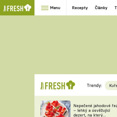
Menu
Recepty
Články
T
Oblíbené
Přílohy
recepty
HRANOLKY
HOUBY
KNEDLÍKY
DÝNĚ
KAŠE
RYCHLOVKY
Trendy:
Kuř
Populární
Videorecept
Nepečené jahodové ře
– lehký a osvěžující
kuchaři
dezert, na který
TEĎ VAŘÍ ŠÉF!