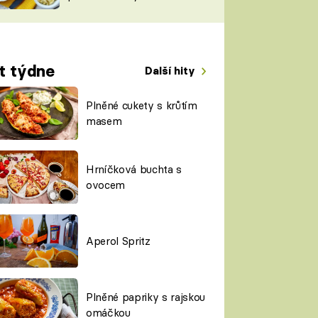
TORKY
ESH
t týdne
Další hity
Plněné cukety s krůtím
masem
Hrníčková buchta s
ovocem
Aperol Spritz
Plněné papriky s rajskou
omáčkou