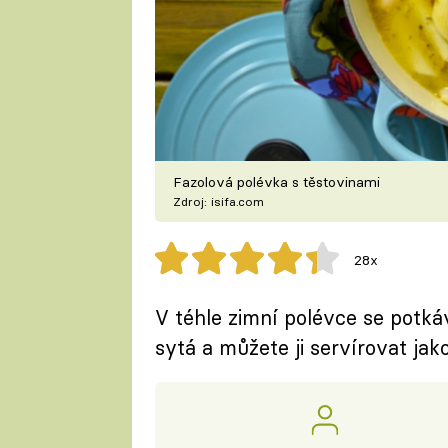
Fazolová polévka s těstovinami
Zdroj: isifa.com
28x
V téhle zimní polévce se potkáv
sytá a můžete ji servírovat jak