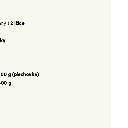
aný )
2 lžíce
nky
400 g (plechovka)
400 g