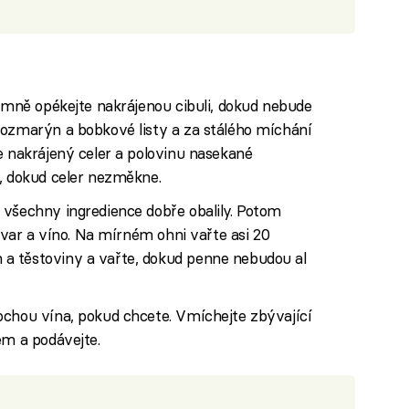
jemně opékejte nakrájenou cibuli, dokud nebude
rozmarýn a bobkové listy a za stálého míchání
e nakrájený celer a polovinu nasekané
e, dokud celer nezměkne.
 všechny ingredience dobře obalily. Potom
vývar a víno. Na mírném ohni vařte asi 20
a těstoviny a vařte, dokud penne nebudou al
ochou vína, pokud chcete. Vmíchejte zbývající
em a podávejte.