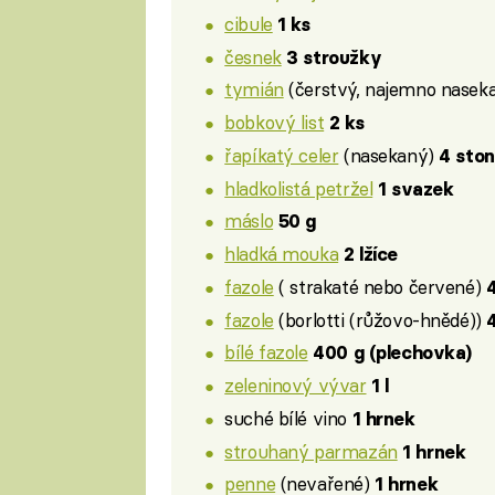
cibule
1 ks
česnek
3 stroužky
tymián
(čerstvý, najemno nasek
bobkový list
2 ks
řapíkatý celer
(nasekaný)
4 sto
hladkolistá petržel
1 svazek
máslo
50 g
hladká mouka
2 lžíce
fazole
( strakaté nebo červené)
fazole
(borlotti (růžovo-hnědé))
bílé fazole
400 g (plechovka)
zeleninový vývar
1 l
suché bílé vino
1 hrnek
strouhaný parmazán
1 hrnek
penne
(nevařené)
1 hrnek