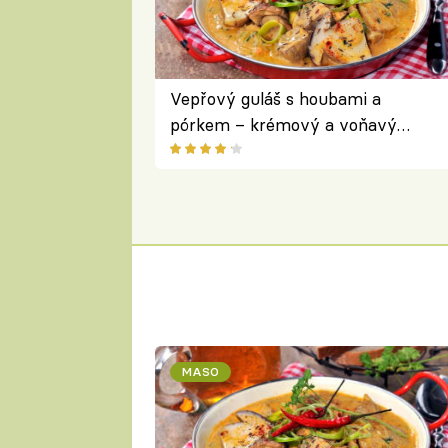
Vepřový guláš s houbami a
pórkem – krémový a voňavý
pokrm z jednoho hrnce
MASO