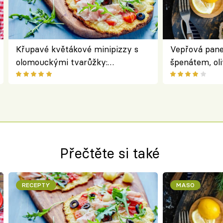
Křupavé květákové minipizzy s
Vepřová pane
olomouckými tvarůžky:
špenátem, oli
bezlepkový oběd s typicky
perfektní st
českým sýrem
roládu
Přečtěte si také
RECEPTY
MASO