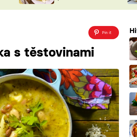
ŠÉFREDAK
VYCHYTÁVKY
SOUTĚŽ FR
NA NÁKUPECH
ČASOPIS
Hi
Pin it
ka s těstovinami