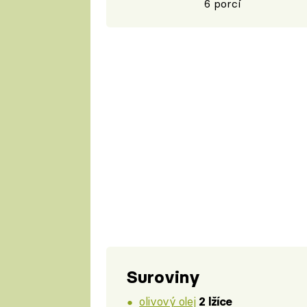
6 porcí
Suroviny
olivový olej
2 lžíce