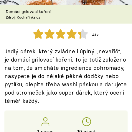
Škola vaření
Domácí grilovací koření
Zdroj: Kuchařinka.cz
Recepty z TV
Speciál: Cuketa
41x
Těhotnej kuchař
Jedlý dárek, který zvládne i úplný „nevařič“,
je domácí grilovací koření. To je totiž založeno
Sledujte prima+
na tom, že smícháte ingredience dohromady,
nasypete je do nějaké pěkné dózičky nebo
Přihlášení
pytlíku, olepíte třeba washi páskou a darujete
pod stromeček jako super dárek, který ocení
téměř každý.
Sledujte nás
1 porce
10 minut