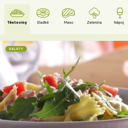
Těstoviny
Sladké
Maso
Zelenina
Nápoje
SALÁTY