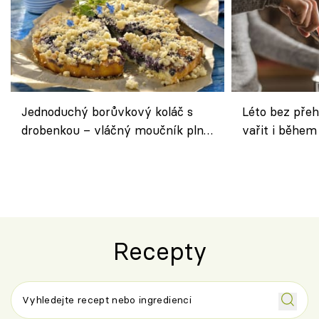
Jednoduchý borůvkový koláč s
Léto bez přeh
drobenkou – vláčný moučník plný
vařit i během
ovoce
Recepty