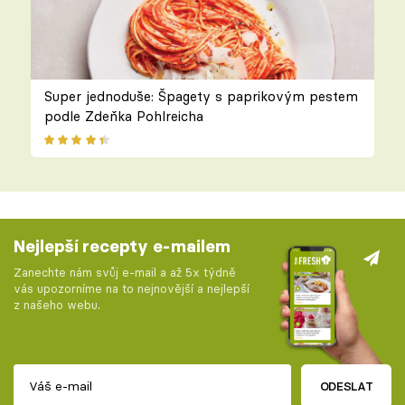
Super jednoduše: Špagety s paprikovým pestem
podle Zdeňka Pohlreicha
Nejlepší recepty e-mailem
Zanechte nám svůj e-mail a až 5x týdně
vás upozorníme na to nejnovější a nejlepší
z našeho webu.
ODESLAT