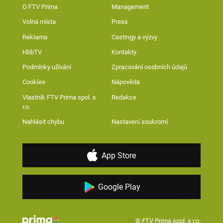
O FTV Prima
Management
Volná místa
Press
Reklama
Castingy a výzvy
HbbTV
Kontakty
Podmínky užívání
Zpracování osobních údajů
Cookies
Nápověda
Vlastník FTV Prima spol. s
Redakce
r.o.
Nahlásit chybu
Nastavení soukromí
App Store
Google Play
© FTV Prima spol. s r.o.