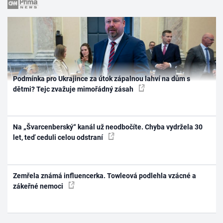
Podmínka pro Ukrajince za útok zápalnou lahví na dům s
dětmi? Tejc zvažuje mimořádný zásah
Na „Švarcenberský“ kanál už neodbočíte. Chyba vydržela 30
let, teď ceduli celou odstraní
Zemřela známá influencerka. Towleová podlehla vzácné a
zákeřné nemoci