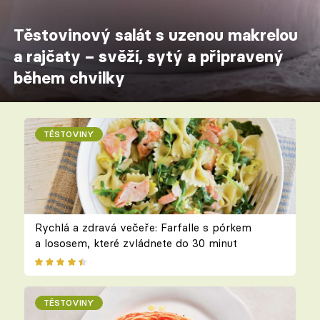
Těstovinový salát s uzenou makrelou
a rajčaty – svěží, sytý a připravený
během chvilky
TĚSTOVINY
Rychlá a zdravá večeře: Farfalle s pórkem
a lososem, které zvládnete do 30 minut
TĚSTOVINY