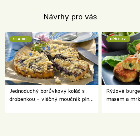
Návrhy pro vás
SLADKÉ
PŘÍLOHY
Jednoduchý borůvkový koláč s
Rýžové burge
drobenkou – vláčný moučník plný
masem a mrk
ovoce
salátem – leh