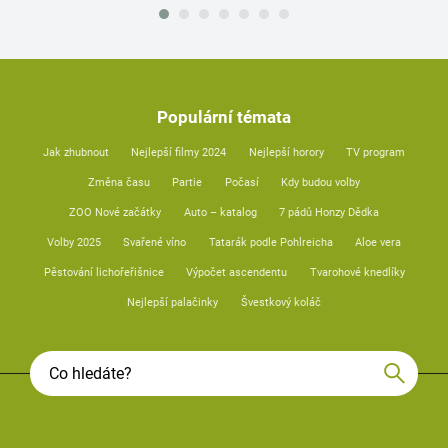
Populární témata
Jak zhubnout
Nejlepší filmy 2024
Nejlepší horory
TV program
Změna času
Partie
Počasí
Kdy budou volby
ZOO Nové začátky
Auto – katalog
7 pádů Honzy Dědka
Volby 2025
Svařené víno
Tatarák podle Pohlreicha
Aloe vera
Pěstování lichořeřišnice
Výpočet ascendentu
Tvarohové knedlíky
Nejlepší palačinky
Švestkový koláč