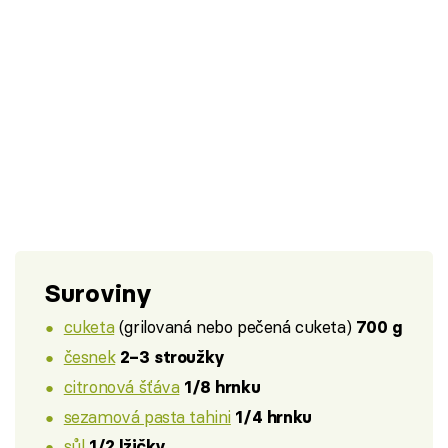
Suroviny
cuketa
(grilovaná nebo pečená cuketa)
700 g
česnek
2–3 stroužky
citronová šťáva
1/8 hrnku
sezamová pasta tahini
1/4 hrnku
sůl
1/2 lžičky