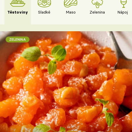
Těstoviny
Sladké
Maso
Zelenina
Nápoje
ZELENINA