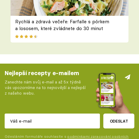
Rychlá a zdravá večeře: Farfalle s pórkem
a lososem, které zvládnete do 30 minut
Nejlepší recepty e-mailem
Zanechte nám svůj e-mail a až 5x týdně
vás upozorníme na to nejnovější a nejlepší
z našeho webu.
ODESLAT
Odesláním formuláře souhlasíte s
podmínkami zpracování osobních