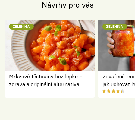
Návrhy pro vás
ZELENINA
ZELENINA
Mrkvové těstoviny bez lepku –
Zavařené lečo
zdravá a originální alternativa
jak uchovat l
klasiky