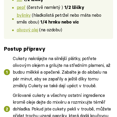
pepř
(čerstvě namletý )
1/2 lžičky
bylinky
(hladkolistá petržel nebo máta nebo
směs obou)
1/4 hrnku nebo víc
olivový olej
(na ozdobu)
Postup přípravy
Cukety nakrájejte na silnější plátky, potřete
olivovým olejem a grilujte na středním plameni, až
budou měkké a opečené. Zabalte je do alobalu na
pár minut, aby se zapařily a ještě díky tomu
změkly. Cukety se také dají upéct v troubě.
Grilované cukety a všechny ostatní ingredience
kromě oleje dejte do mixéru a rozmixujte téměř
dohladka. Pokud jste cukety pekli v troubě, můžete
přidat trochu uzené papriky, která dodá kouřovou