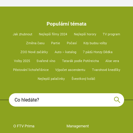
Populární témata
Jak zhubnout
Nejlepší filmy 2024
Nejlepší horory
TV program
Změna času
Partie
Počasí
Kdy budou volby
ZOO Nové začátky
Auto – katalog
7 pádů Honzy Dědka
Volby 2025
Svařené víno
Tatarák podle Pohlreicha
Aloe vera
Pěstování lichořeřišnice
Výpočet ascendentu
Tvarohové knedlíky
Nejlepší palačinky
Švestkový koláč
O FTV Prima
Management