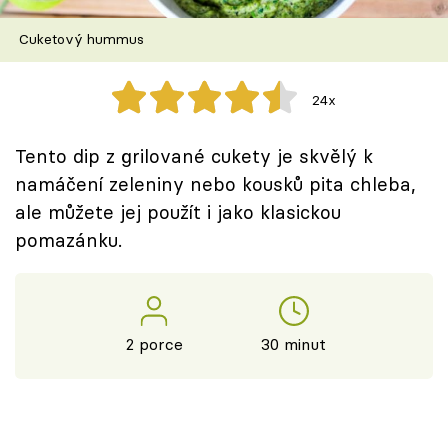
Škola vaření
Cuketový hummus
Recepty z TV
24x
Speciál: Cuketa
Tento dip z grilované cukety je skvělý k
Těhotnej kuchař
namáčení zeleniny nebo kousků pita chleba,
ale můžete jej použít i jako klasickou
Sledujte prima+
pomazánku.
Přihlášení
2 porce
30 minut
Sledujte nás