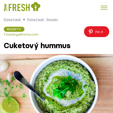
Prima Fresh
■
Prima Fresh
Recepty
Kuře
Polévky k večeři
Rychlé večeře
Trendy:
RECEPTY
Pin it
Feastingathome.com
Česká kuchyně
Čokoláda
Cuketový hummus
Témata
Recepty
Články
TV Program