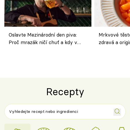
Oslavte Mezinárodní den piva:
Mrkvové těst
Proč mrazák ničí chuť a kdy v
zdravá a origi
horku vsadit na šnyt?
klasiky
Recepty