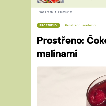
nepotřebujete troubu
ZDENĚK
ČESKO NA TALÍŘI
POHLREICH
Prima Fresh
■
Prostřeno!
KAROLÍNA,
JAROSLAV SAPÍK
DOMÁCÍ
Prostřeno, soutěžící
PROSTŘENO!
KUCHAŘKA
KAROLÍNA
KAMBERSKÁ
Prostřeno: Čok
malinami