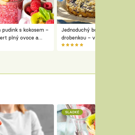
a pudink s kokosem –
Jednoduchý borůvkový koláč s
ert plný ovoce a
drobenkou – vláčný moučník p
ovoce
SLADKÉ