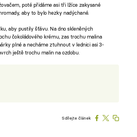
vačem, poté přidáme asi tři lžíce zakysané
hromady, aby to bylo hezky nadýchané.
ku, aby pustily šťávu. Na dno skleněných
rochu čokoládového krému, zas trochu malina
árky plné a necháme ztuhnout v lednici asi 3-
vrch ještě trochu malin na ozdobu.
Sdílejte článek