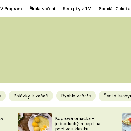
V Program
Škola vaření
Recepty z TV
Speciál: Cuketa
Polévky
Saláty
ČESKÁ KLASIKA
TĚSTOVIN
SILNÉ VÝVARY
SLADKÉ
KRÉMOVÉ
BEZMASÁ J
e
Polévky k večeři
Rychlé večeře
Česká kuchy
y
Tipy a triky
Novink
zy
Koprová omáčka -
jednoduchý recept na
poctivou klasiku
KAM ZA JÍDLEM
BLOG