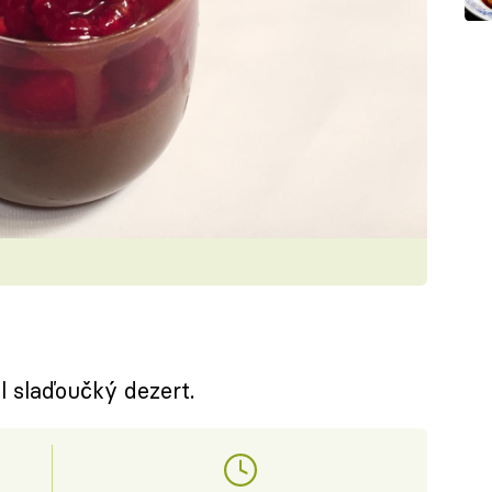
l slaďoučký dezert.