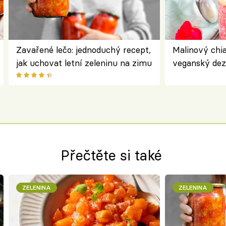
Zavařené lečo: jednoduchý recept,
Malinový chi
jak uchovat letní zeleninu na zimu
veganský dez
ořechů
Přečtěte si také
ZELENINA
ZELENINA