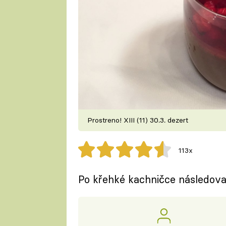
Prostreno! XIII (11) 30.3. dezert
113x
Po křehké kachničce následova