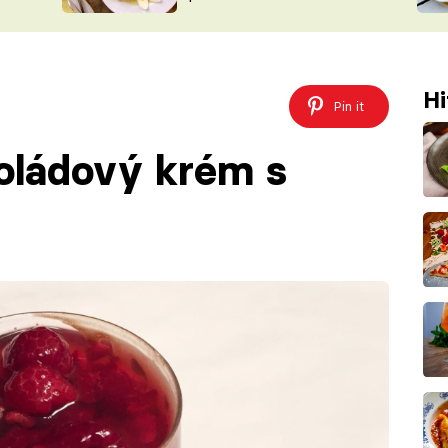
ŠÉFREDAK
VYCHYTÁVKY
SOUTĚŽ FR
NA NÁKUPECH
ČASOPIS
Hi
Pin it
oládový krém s