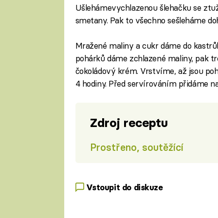
Ušlehámevychlazenou šlehačku se ztužo
smetany. Pak to všechno sešleháme do
Mražené maliny a cukr dáme do kastrůl
pohárků dáme zchlazené maliny, pak t
čokoládový krém. Vrstvíme, až jsou poh
4 hodiny. Před servírováním přidáme na
Zdroj receptu
Prostřeno, soutěžící
Vstoupit do diskuze