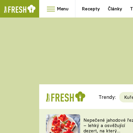
Menu
Recepty
Články
T
Oblíbené
Přílohy
recepty
HRANOLKY
HOUBY
KNEDLÍKY
DÝNĚ
KAŠE
RYCHLOVKY
Trendy:
Kuř
Populární
Videorecept
Nepečené jahodové ře
– lehký a osvěžující
kuchaři
dezert, na který
TEĎ VAŘÍ ŠÉF!