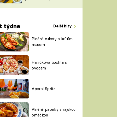
TORKY
ESH
t týdne
Další hity
Plněné cukety s krůtím
masem
Hrníčková buchta s
ovocem
Aperol Spritz
Plněné papriky s rajskou
omáčkou