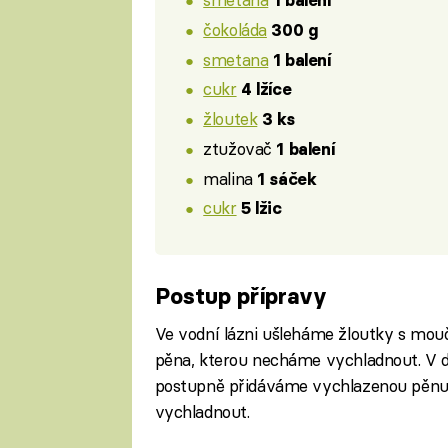
1 balení
čokoláda
300 g
smetana
1 balení
cukr
4 lžíce
žloutek
3 ks
ztužovač
1 balení
malina
1 sáček
cukr
5 lžic
Postup přípravy
Ve vodní lázni ušleháme žloutky s mo
pěna, kterou necháme vychladnout. V d
postupně přidáváme vychlazenou pěnu 
vychladnout.