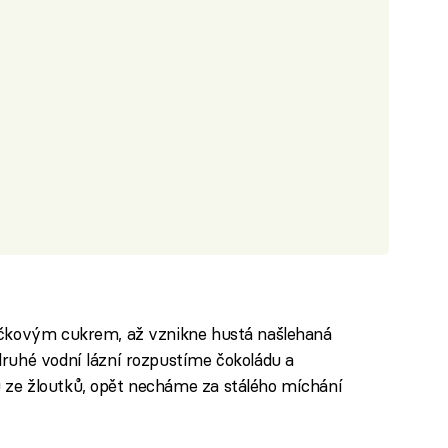
učkovým cukrem, až vznikne hustá našlehaná
ruhé vodní lázní rozpustíme čokoládu a
ze žloutků, opět necháme za stálého míchání