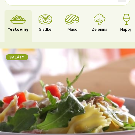
Těstoviny
Sladké
Maso
Zelenina
Nápoje
SALÁTY