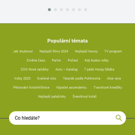
Populární témata
Jak zhubnout
Nejlepší filmy 2024
Nejlepší horory
TV program
Změna času
Partie
Počasí
Kdy budou volby
ZOO Nové začátky
Auto – katalog
7 pádů Honzy Dědka
Volby 2025
Svařené víno
Tatarák podle Pohlreicha
Aloe vera
Pěstování lichořeřišnice
Výpočet ascendentu
Tvarohové knedlíky
Nejlepší palačinky
Švestkový koláč