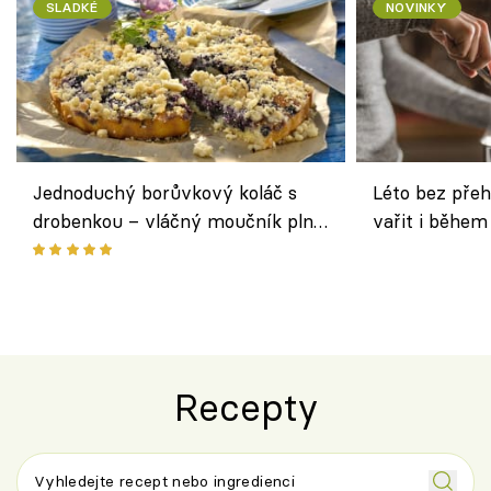
SLADKÉ
NOVINKY
Jednoduchý borůvkový koláč s
Léto bez přeh
drobenkou – vláčný moučník plný
vařit i během
ovoce
Recepty