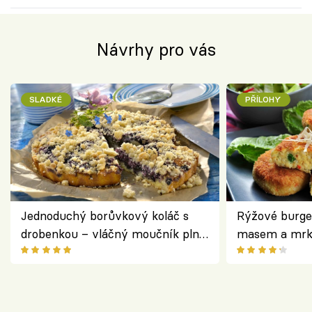
Návrhy pro vás
SLADKÉ
PŘÍLOHY
Jednoduchý borůvkový koláč s
Rýžové burge
drobenkou – vláčný moučník plný
masem a mrk
ovoce
salátem – leh