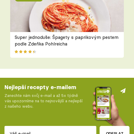
Super jednoduše: Špagety s paprikovým pestem
podle Zdeňka Pohlreicha
Nejlepší recepty e-mailem
Zanechte nám svůj e-mail a až 5x týdně
vás upozorníme na to nejnovější a nejlepší
z našeho webu.
ODESLAT