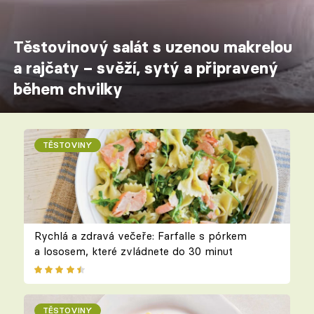
Těstovinový salát s uzenou makrelou
a rajčaty – svěží, sytý a připravený
během chvilky
TĚSTOVINY
Rychlá a zdravá večeře: Farfalle s pórkem
a lososem, které zvládnete do 30 minut
TĚSTOVINY