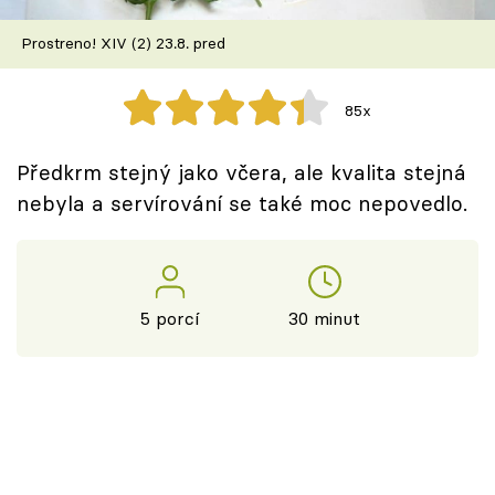
Škola vaření
Prostreno! XIV (2) 23.8. pred
Recepty z TV
85x
Speciál: Cuketa
Předkrm stejný jako včera, ale kvalita stejná
Těhotnej kuchař
nebyla a servírování se také moc nepovedlo.
Sledujte prima+
Přihlášení
5 porcí
30 minut
Sledujte nás