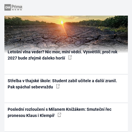
Letošní vlna veder? Nic moc, míní vědci. Vysvětlili, proč rok
2027 bude zřejmě daleko horší
Střelba v thajské škole: Student zabil učitele a další zranil.
Pak spáchal sebevraždu
Poslední rozloučení s Milanem Knížákem: Smuteční řec
pronesou Klaus i Klempíř