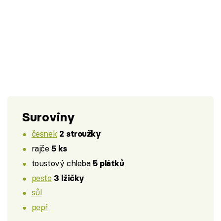
Suroviny
česnek
2 stroužky
rajče
5 ks
toustový chleba
5 plátků
pesto
3 lžičky
sůl
pepř