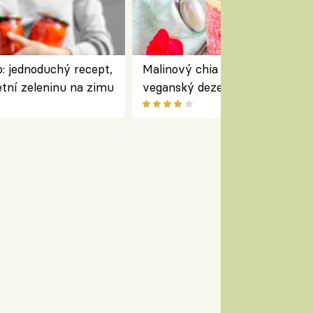
: jednoduchý recept,
Malinový chia pudink s kokose
etní zeleninu na zimu
veganský dezert plný ovoce a
ořechů