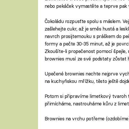
nebo pekáček vymastěte a teprve pak 
Čokoládu rozpusťte spolu s máslem. Vejc
zašlehejte cukr, až je směs hustá a les
navrch prosijtemouku s práškem do peči
formy a pečte 30-35 minut, až je povrch
Zkoušíte-li propečenost pomocí špejle, 
brownies musí ze své podstaty zůstat h
Upečené brownies nechte nejprve vych
na kuchyňskou mřížku, těsto ještě dojd
Potom si připravíme limetkový tvaroh 
přimícháme, nastrouháme kůru z limetk
Brownies na vrchu potřeme (ozdobíme