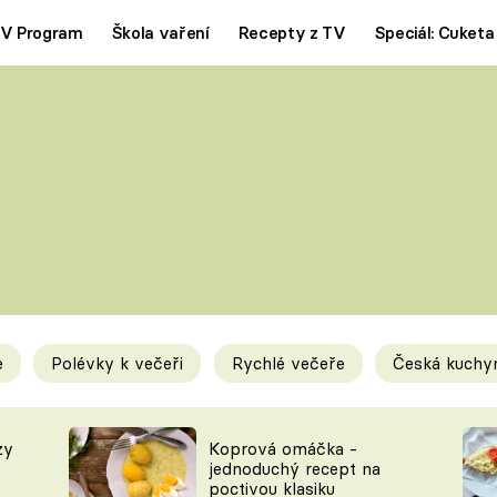
V Program
Škola vaření
Recepty z TV
Speciál: Cuketa
Polévky
Saláty
ČESKÁ KLASIKA
TĚSTOVIN
SILNÉ VÝVARY
SLADKÉ
KRÉMOVÉ
BEZMASÁ J
e
Polévky k večeři
Rychlé večeře
Česká kuchy
y
Tipy a triky
Novink
zy
Koprová omáčka -
jednoduchý recept na
poctivou klasiku
KAM ZA JÍDLEM
BLOG