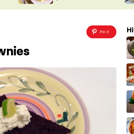
ŠÉFREDAK
VYCHYTÁVKY
SOUTĚŽ FR
NA NÁKUPECH
ČASOPIS
Hi
Pin it
wnies