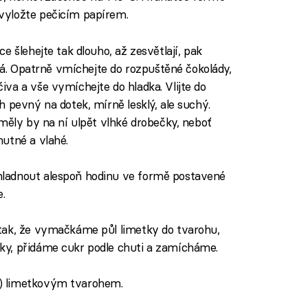
vyložte pečicím papírem.
e šlehejte tak dlouho, až zesvětlají, pak
klá. Opatrně vmíchejte do rozpuštěné čokolády,
va a vše vymíchejte do hladka. Vlijte do
 pevný na dotek, mírně lesklý, ale suchý.
měly by na ní ulpět vlhké drobečky, neboť
utné a vlahé.
ladnout alespoň hodinu ve formě postavené
e.
tak, že vymačkáme půl limetky do tvarohu,
y, přidáme cukr podle chuti a zamícháme.
) limetkovým tvarohem.