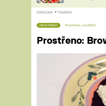
nepotřebujete troubu
ZDENĚK
ČESKO NA TALÍŘI
POHLREICH
Prima Fresh
■
Prostřeno!
KAROLÍNA,
JAROSLAV SAPÍK
DOMÁCÍ
Prostřeno, soutěžící
PROSTŘENO!
KUCHAŘKA
KAROLÍNA
KAMBERSKÁ
Prostřeno: Bro