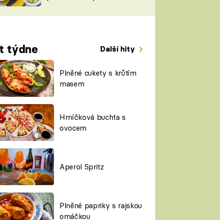
TORKY
ESH
t týdne
Další hity
Plněné cukety s krůtím
masem
Hrníčková buchta s
ovocem
Aperol Spritz
Plněné papriky s rajskou
omáčkou