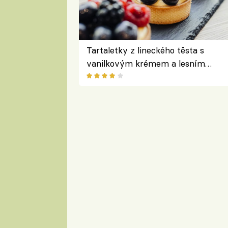
Tartaletky z lineckého těsta s
vanilkovým krémem a lesním
ovocem podle Bread Society