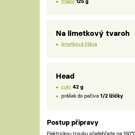
máslo
125 g
Na limetkový tvaroh
limetková šťáva
Head
cukr
42 g
prášek do pečiva
1/2 lžičky
Postup přípravy
Elektrickou troubu předehřejte na 160