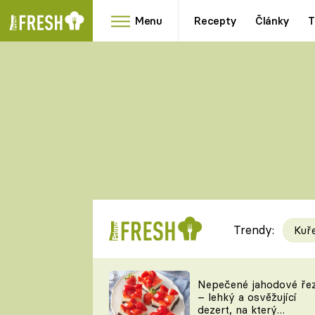
Menu
Recepty
Články
T
Oblíbené
Přílohy
recepty
HRANOLKY
HOUBY
KNEDLÍKY
DÝNĚ
KAŠE
RYCHLOVKY
Trendy:
Kuř
Populární
Videorecept
Nepečené jahodové ře
– lehký a osvěžující
kuchaři
dezert, na který
TEĎ VAŘÍ ŠÉF!