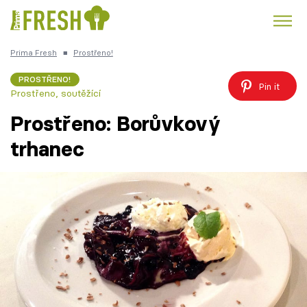
Prima Fresh
■
Prostřeno!
Kuře
Polévky k večeři
Rychlé večeře
Trendy:
PROSTŘENO!
Pin it
Prostřeno, soutěžící
Česká kuchyně
Čokoláda
Prostřeno: Borůvkový
trhanec
Témata
Recepty
Články
TV Program