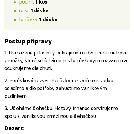
pudink
1 kus
cukr
1 dávka
borůvky
1 dávka
Postup přípravy
1. Usmažené palačinky pokrájíme na dvoucentimetrové
proužky, které smícháme je s borůvkovým rozvarem a
ocukrujeme dle chuti.
2. Borůvkový rozvar: Borůvky rozvaříme s vodou,
osladíme a dle potřeby zahustíme vanilkovým
pudinkem.
3. Ušleháme šlehačku. Hotový trhanec servírujeme
spolu s vanilkovou zmrzlinou a šlehačkou.
Dezert: