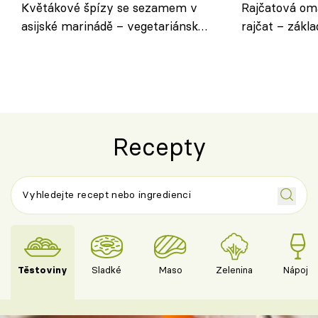
Květákové špízy se sezamem v
Rajčatová om
asijské marinádě – vegetariánská
rajčat – zákla
chuťovka z grilu
Recepty
Těstoviny
Sladké
Maso
Zelenina
Nápoje