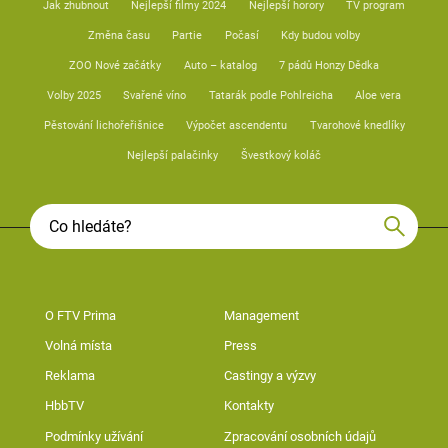
Jak zhubnout
Nejlepší filmy 2024
Nejlepší horory
TV program
Změna času
Partie
Počasí
Kdy budou volby
ZOO Nové začátky
Auto – katalog
7 pádů Honzy Dědka
Volby 2025
Svařené víno
Tatarák podle Pohlreicha
Aloe vera
Pěstování lichořeřišnice
Výpočet ascendentu
Tvarohové knedlíky
Nejlepší palačinky
Švestkový koláč
O FTV Prima
Management
Volná místa
Press
Reklama
Castingy a výzvy
HbbTV
Kontakty
Podmínky užívání
Zpracování osobních údajů