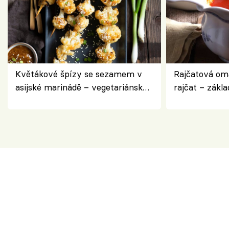
Květákové špízy se sezamem v
Rajčatová om
asijské marinádě – vegetariánská
rajčat – zákla
chuťovka z grilu