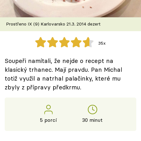
Škola vaření
Recepty z TV
Prostřeno IX (9) Karlovarsko 21.3. 2014 dezert
Speciál: Cuketa
35x
Těhotnej kuchař
Soupeři namítali, že nejde o recept na
Sledujte prima+
klasický trhanec. Mají pravdu. Pan Michal
totiž využil a natrhal palačinky, které mu
zbyly z přípravy předkrmu.
Přihlášení
Sledujte nás
5 porcí
30 minut