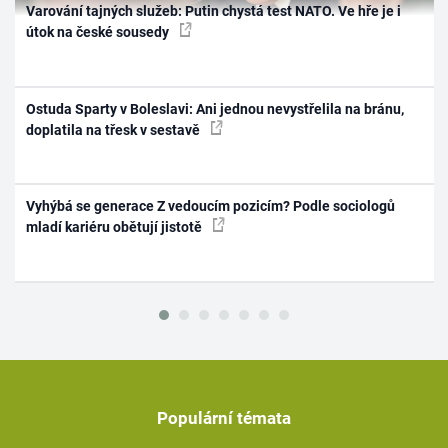
Varování tajných služeb: Putin chystá test NATO. Ve hře je i
útok na české sousedy
Ostuda Sparty v Boleslavi: Ani jednou nevystřelila na bránu,
doplatila na třesk v sestavě
Vyhýbá se generace Z vedoucím pozicím? Podle sociologů
mladí kariéru obětují jistotě
Populární témata