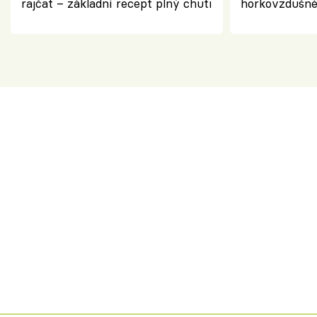
rajčat – základní recept plný chuti
horkovzdušné 
novém pojetí
Olivera