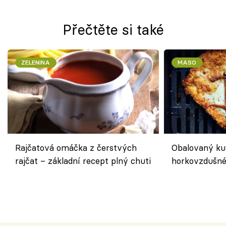
Přečtěte si také
ZELENINA
MASO
Rajčatová omáčka z čerstvých
Obalovaný kuř
rajčat – základní recept plný chuti
horkovzdušné 
novém pojetí
Olivera