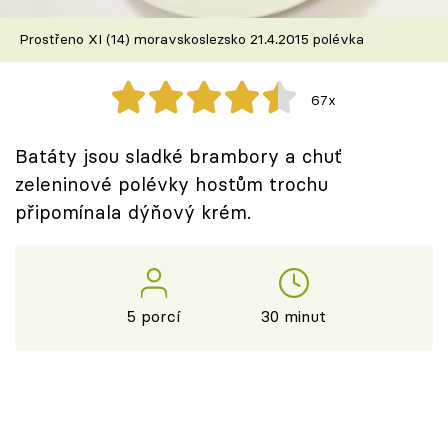
Škola vaření
Prostřeno XI (14) moravskoslezsko 21.4.2015 polévka
Recepty z TV
67x
Speciál: Cuketa
Batáty jsou sladké brambory a chuť
Těhotnej kuchař
zeleninové polévky hostům trochu
připomínala dýňový krém.
Sledujte prima+
Přihlášení
5 porcí
30 minut
Sledujte nás