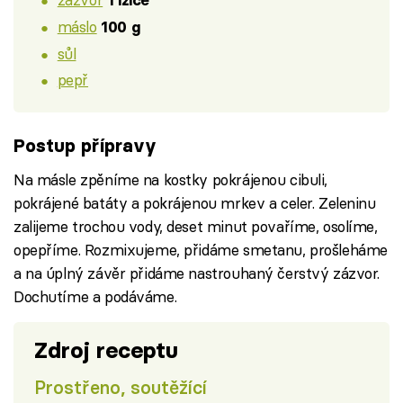
1 lžíce
máslo
100 g
sůl
pepř
Postup přípravy
Na másle zpěníme na kostky pokrájenou cibuli,
pokrájené batáty a pokrájenou mrkev a celer. Zeleninu
zalijeme trochou vody, deset minut povaříme, osolíme,
opepříme. Rozmixujeme, přidáme smetanu, prošleháme
a na úplný závěr přidáme nastrouhaný čerstvý zázvor.
Dochutíme a podáváme.
Zdroj receptu
Prostřeno, soutěžící