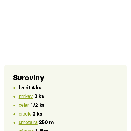
Suroviny
batát
4 ks
mrkev
3 ks
celer
1/2 ks
cibule
2 ks
smetana
250 ml
zázvor