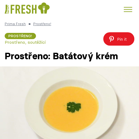
Prima Fresh
■
Prostřeno!
Kuře
Polévky k večeři
Rychlé večeře
Trendy:
PROSTŘENO!
Pin it
Prostřeno, soutěžící
Česká kuchyně
Čokoláda
Prostřeno: Batátový krém
Témata
Recepty
Články
TV Program