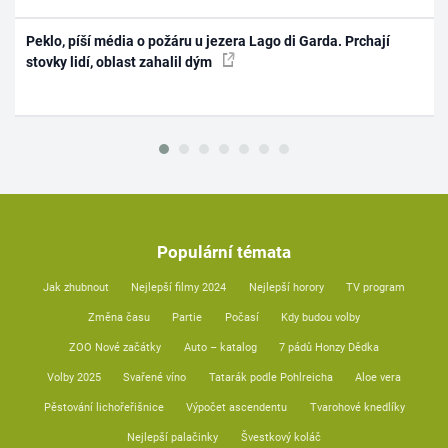
Peklo, píší média o požáru u jezera Lago di Garda. Prchají
stovky lidí, oblast zahalil dým
Populární témata
Jak zhubnout
Nejlepší filmy 2024
Nejlepší horory
TV program
Změna času
Partie
Počasí
Kdy budou volby
ZOO Nové začátky
Auto – katalog
7 pádů Honzy Dědka
Volby 2025
Svařené víno
Tatarák podle Pohlreicha
Aloe vera
Pěstování lichořeřišnice
Výpočet ascendentu
Tvarohové knedlíky
Nejlepší palačinky
Švestkový koláč