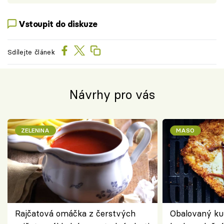
Vstoupit do diskuze
Sdílejte článek
Návrhy pro vás
ZELENINA
MASO
Rajčatová omáčka z čerstvých
Obalovaný kuř