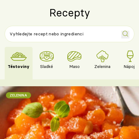
Recepty
Těstoviny
Sladké
Maso
Zelenina
Nápoje
ZELENINA