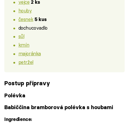
vejce
2 ks
houby
česnek
5 kus
dochucovadlo
sůl
kmín
majoránka
petržel
Postup přípravy
Polévka
Babiččina bramborová polévka s houbami
Ingredience: