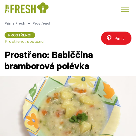
Prima Fresh
■
Prostřeno!
Kuře
Polévky k večeři
Rychlé večeře
Trendy:
PROSTŘENO!
Pin it
Prostřeno, soutěžící
Česká kuchyně
Čokoláda
Prostřeno: Babiččina
bramborová polévka
Témata
Recepty
Články
TV Program