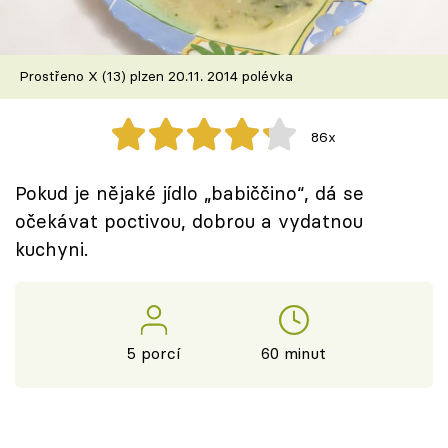
Škola vaření
Recepty z TV
Prostřeno X (13) plzen 20.11. 2014 polévka
Speciál: Cuketa
86x
Těhotnej kuchař
Pokud je nějaké jídlo „babiččino“, dá se
Sledujte prima+
očekávat poctivou, dobrou a vydatnou
kuchyni.
Přihlášení
Sledujte nás
5 porcí
60 minut