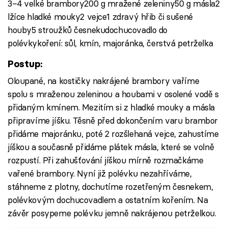
3–4 velké brambory200 g mražené zeleniny50 g másla2
lžíce hladké mouky2 vejce1 zdravý hřib či sušené
houby5 stroužků česnekudochucovadlo do
polévkykoření: sůl, kmín, majoránka, čerstvá petrželka
Postup:
Oloupané, na kostičky nakrájené brambory vaříme
spolu s mraženou zeleninou a houbami v osolené vodě s
přidaným kmínem. Mezitím si z hladké mouky a másla
připravíme jíšku. Těsně před dokončením varu brambor
přidáme majoránku, poté 2 rozšlehaná vejce, zahustíme
jíškou a současně přidáme plátek másla, které se volně
rozpustí. Při zahušťování jíškou mírně rozmačkáme
vařené brambory. Nyní již polévku nezahříváme,
stáhneme z plotny, dochutíme rozetřeným česnekem,
polévkovým dochucovadlem a ostatním kořením. Na
závěr posypeme polévku jemně nakrájenou petrželkou.