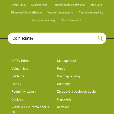
Volby 2025
Svařené víno
Tatarák podle Pohlreicha
Aloe vera
Pěstování lichořeřišnice
Výpočet ascendentu
Tvarohové knedlíky
Nejlepší palačinky
Švestkový koláč
O FTV Prima
Management
Volná místa
Press
Reklama
Castingy a výzvy
HbbTV
Kontakty
Podmínky užívání
Zpracování osobních údajů
Cookies
Nápověda
Vlastník FTV Prima spol. s
Redakce
r.o.