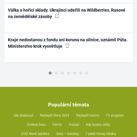
Válka o hořící sklady. Ukrajinci udeřili na Wildberries, Rusové
na zemědělské zásoby
Kraje nedostanou z fondu ani korunu na silnice, oznámil Půta.
Ministerstvo krok vysvětluje
Populární témata
Jak zhubnout
Nejlepší filmy 2024
Nejlepší horory
TV program
Změna času
Partie
Počasí
Kdy budou volby
ZOO Nové začátky
Auto – katalog
7 pádů Honzy Dědka