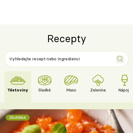
Recepty
Těstoviny
Sladké
Maso
Zelenina
Nápoje
ZELENINA