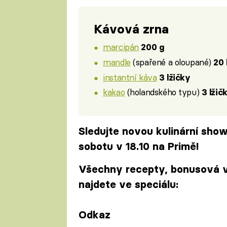
Kávová zrna
marcipán
200 g
mandle
(spařené a oloupané)
20 
instantní káva
3 lžičky
kakao
(holandského typu)
3 lžič
Sledujte novou kulinární sho
sobotu v 18.10 na Primě!
Všechny recepty, bonusová vi
najdete ve speciálu:
Odkaz