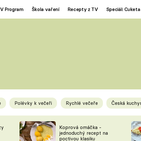
V Program
Škola vaření
Recepty z TV
Speciál: Cuketa
Polévky
Saláty
ČESKÁ KLASIKA
TĚSTOVIN
SILNÉ VÝVARY
SLADKÉ
KRÉMOVÉ
BEZMASÁ J
e
Polévky k večeři
Rychlé večeře
Česká kuchy
y
Tipy a triky
Novink
zy
Koprová omáčka -
jednoduchý recept na
poctivou klasiku
KAM ZA JÍDLEM
BLOG