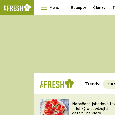
Menu
Recepty
Články
T
Oblíbené
Přílohy
recepty
HRANOLKY
HOUBY
KNEDLÍKY
DÝNĚ
KAŠE
RYCHLOVKY
Trendy:
Kuř
Populární
Videorecept
Nepečené jahodové ře
– lehký a osvěžující
kuchaři
dezert, na který
TEĎ VAŘÍ ŠÉF!