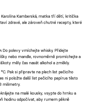
rolína Kamberská, matka tří dětí, kritička
staví zdravé, ale zároveň chutné recepty, které
Do polevy vmíchejte whisky. Přidejte
:
říšky nebo mandle, rovnoměrně promíchejte a
iškoty měly čas nasát alkohol a změkly.
C. Pak si připravte na plech list pečicího
s ni položte další list pečicího papírua těsto
3 milimetry.
krájejte na malé kousky, vsypte do hrnku a
poň hodinu odpočívat, aby rumem pěkně