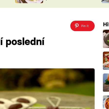
ŠÉFREDAK
VYCHYTÁVKY
SOUTĚŽ FR
NA NÁKUPECH
ČASOPIS
Hi
Pin it
í poslední