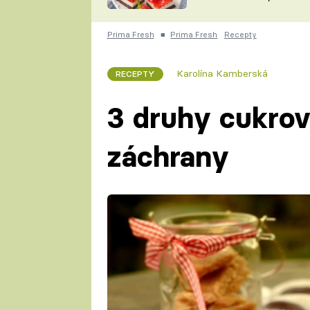
nepotřebujete troubu
ZDENĚK
ČESKO NA TALÍŘI
POHLREICH
Prima Fresh
■
Prima Fresh
Recepty
KAROLÍNA,
JAROSLAV SAPÍK
DOMÁCÍ
Karolína Kamberská
RECEPTY
KUCHAŘKA
KAROLÍNA
KAMBERSKÁ
3 druhy cukrov
záchrany