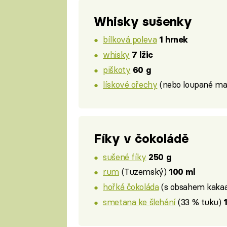
Whisky sušenky
bílková poleva
1 hrnek
whisky
7 lžic
piškoty
60 g
lískové ořechy
(nebo loupané ma
Fíky v čokoládě
sušené fíky
250 g
rum
(Tuzemský)
100 ml
hořká čokoláda
(s obsahem kaka
smetana ke šlehání
(33 % tuku)