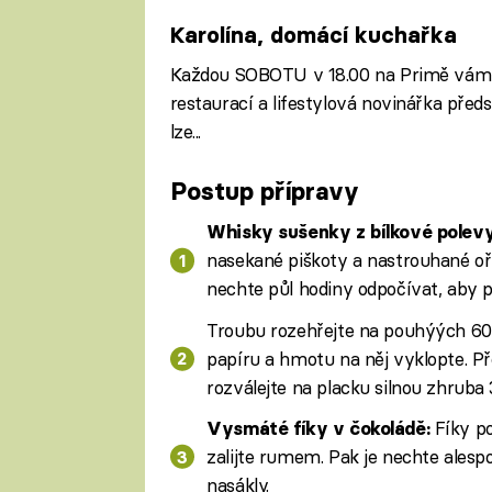
Karolína, domácí kuchařka
Každou SOBOTU v 18.00 na Primě vám Ka
restaurací a lifestylová novinářka před
lze...
Postup přípravy
Whisky sušenky z bílkové polevy
nasekané piškoty a nastrouhané o
nechte půl hodiny odpočívat, aby p
Troubu rozehřejte na pouhýých 60 °
papíru a hmotu na něj vyklopte. Pře
rozválejte na placku silnou zhruba 
Fíky po
Vysmáté fíky v čokoládě:
zalijte rumem. Pak je nechte ales
nasákly.