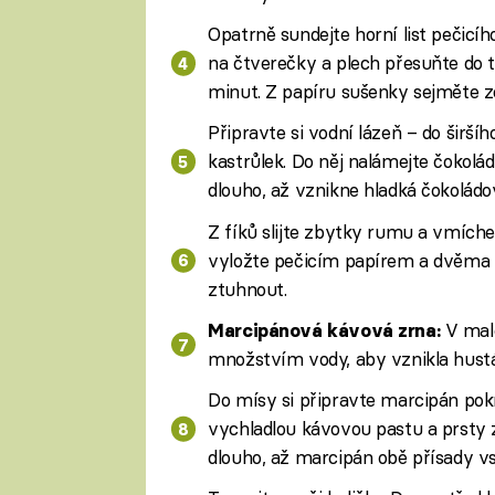
Opatrně sundejte horní list pečicí
na čtverečky a plech přesuňte do 
minut. Z papíru sušenky sejměte zc
Připravte si vodní lázeň – do širš
kastrůlek. Do něj nalámejte čokolád
dlouho, až vznikne hladká čokolád
Z fíků slijte zbytky rumu a vmíche
vyložte pečicím papírem a dvěma l
ztuhnout.
V malé
Marcipánová kávová zrna:
množstvím vody, aby vznikla hustá
Do mísy si připravte marcipán pokr
vychladlou kávovou pastu a prsty 
dlouho, až marcipán obě přísady vs