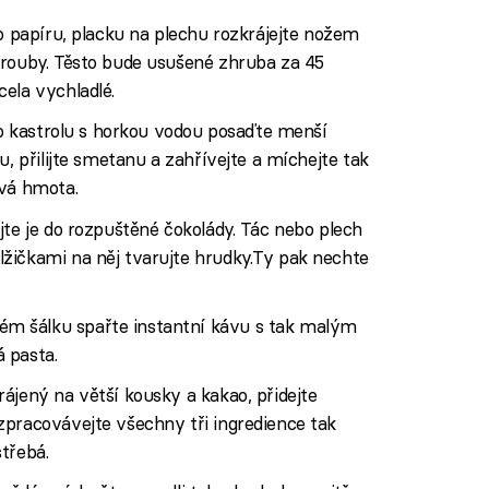
ho papíru, placku na plechu rozkrájejte nožem
trouby. Těsto bude usušené zhruba za 45
ela vychladlé.
ího kastrolu s horkou vodou posaďte menší
u, přilijte smetanu a zahřívejte a míchejte tak
ová hmota.
jte je do rozpuštěné čokolády. Tác nebo plech
žičkami na něj tvarujte hrudky.Ty pak nechte
m šálku spařte instantní kávu s tak malým
 pasta.
ájený na větší kousky a kakao, přidejte
zpracovávejte všechny tři ingredience tak
třebá.