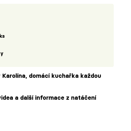
ks
ky
w Karolína, domácí kuchařka každou
dea a další informace z natáčení