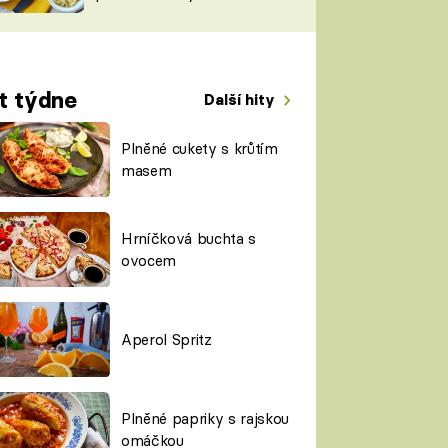
TORKY
ESH
t týdne
Další hity
Plněné cukety s krůtím
masem
Hrníčková buchta s
ovocem
Aperol Spritz
Plněné papriky s rajskou
omáčkou