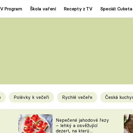
V Program
Škola vaření
Recepty z TV
Speciál: Cuketa
Polévky
Saláty
ČESKÁ KLASIKA
TĚSTOVIN
SILNÉ VÝVARY
SLADKÉ
KRÉMOVÉ
BEZMASÁ J
e
Polévky k večeři
Rychlé večeře
Česká kuchy
y
Tipy a triky
Novink
Nepečené jahodové řezy
– lehký a osvěžující
dezert, na který
KAM ZA JÍDLEM
BLOG