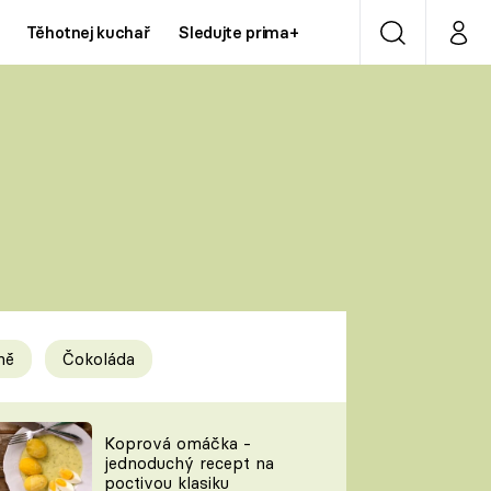
Těhotnej kuchař
Sledujte prima+
Vyhledávání
Můj p
Prima+
Y
CNN Prima NEWS
Prima ZOOM
ÍDLA
Prima LIVING
Prima Ženy
ně
Čokoláda
Prima LAJK
y
Koprová omáčka -
jednoduchý recept na
Sledujte nás
poctivou klasiku