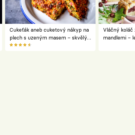
Cukeťák aneb cuketový nákyp na
Vláčný koláč 
plech s uzeným masem – skvělý
mandlemi – l
způsob, jak zpracovat přerostlé
i na oslavu
cukety