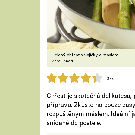
Zelený chřest s vajíčky a máslem
Zdroj: Knorr
37x
Chřest je skutečná delikatesa,
přípravu. Zkuste ho pouze zas
rozpuštěným máslem. Ideální j
snídaně do postele.