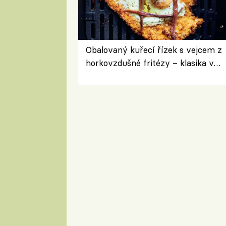
Obalovaný kuřecí řízek s vejcem z
horkovzdušné fritézy – klasika v
novém pojetí podle Jamieho
Olivera