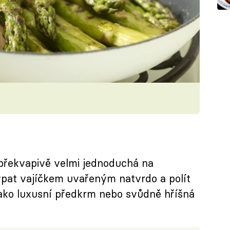
 překvapivě velmi jednoduchá na
ypat vajíčkem uvařeným natvrdo a polít
ako luxusní předkrm nebo svůdně hříšná