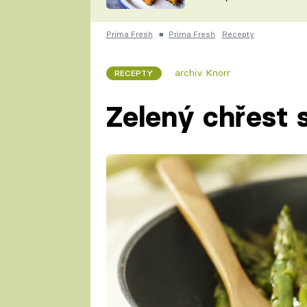
skvělý způsob, jak
ZDENĚK
zpracovat přerostlé
ČESKO NA TALÍŘI
cukety
POHLREICH
Prima Fresh
■
Prima Fresh
Recepty
KAROLÍNA,
JAROSLAV SAPÍK
DOMÁCÍ
archiv Knorr
RECEPTY
KUCHAŘKA
KAROLÍNA
KAMBERSKÁ
Zelený chřest 