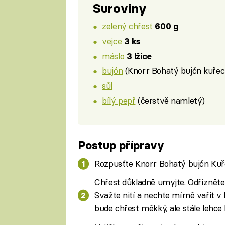
Suroviny
zelený chřest
600 g
vejce
3 ks
máslo
3 lžíce
bujón
(Knorr Bohatý bujón kuřec
sůl
bílý pepř
(čerstvě namletý)
Postup přípravy
Rozpusťte Knorr Bohatý bujón Kuřec
Chřest důkladně umyjte. Odřízněte 
Svažte nití a nechte mírně vařit v 
bude chřest měkký, ale stále lehce