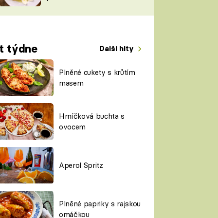
TORKY
ESH
t týdne
Další hity
Plněné cukety s krůtím
masem
Hrníčková buchta s
ovocem
Aperol Spritz
Plněné papriky s rajskou
omáčkou