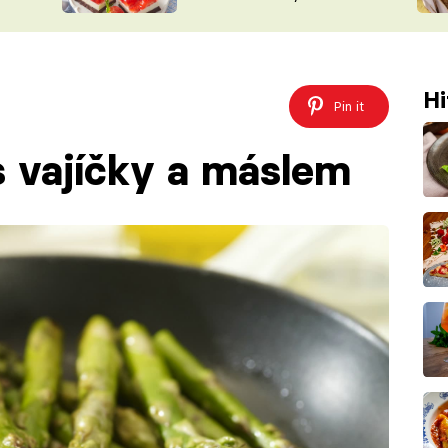
nepotřebujete troubu
ŠÉFREDAK
VYCHYTÁVKY
SOUTĚŽ FR
NA NÁKUPECH
ČASOPIS
Hi
Pin it
s vajíčky a máslem