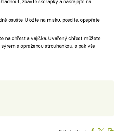
hladnout, zbavte skořápky a nakrájejte na
ně osušte. Uložte na misku, posolte, opepřete
jte na chřest a vajíčka. Uvařený chřest můžete
 sýrem a opraženou strouhankou, a pak vše