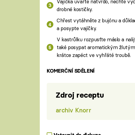
Vajíčka uvařte natvrdo, nechte vyc
drobné kostičky.
Chřest vytáhněte z bujónu a důklad
a posypte vajíčky.
V kastrůlku rozpusťte máslo a nali
také posypat aromatickým žlutým
krátce zapéct ve vyhřáté troubě.
KOMERČNÍ SDĚLENÍ
Zdroj receptu
archiv Knorr