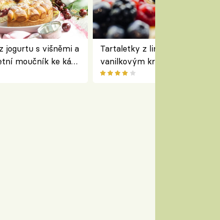
z jogurtu s višněmi a
Tartaletky z lineckého těsta s
etní moučník ke kávě
vanilkovým krémem a lesním
ovocem podle Bread Society