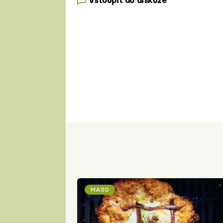
Vstoupit do diskuze
MASO