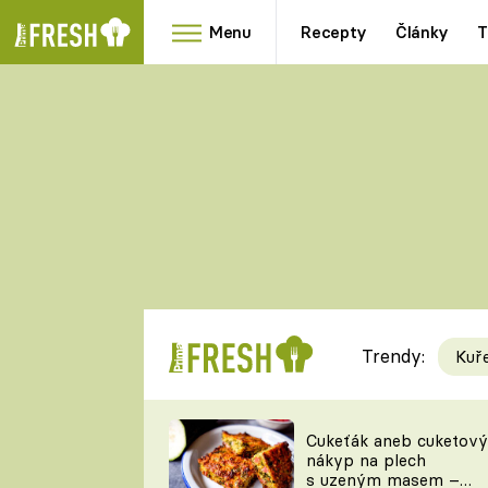
Menu
Recepty
Články
T
Oblíbené
Přílohy
recepty
HRANOLKY
HOUBY
KNEDLÍKY
DÝNĚ
KAŠE
RYCHLOVKY
Trendy:
Kuř
Populární
Videorecept
Cukeťák aneb cuketový
nákyp na plech
kuchaři
s uzeným masem –
TEĎ VAŘÍ ŠÉF!