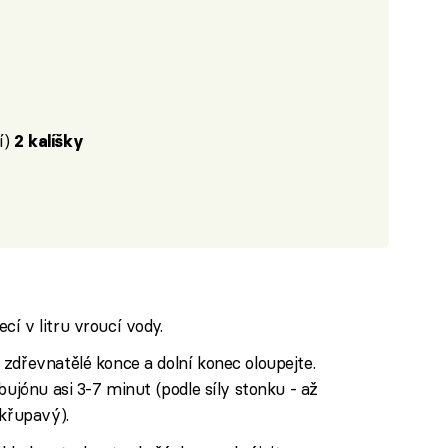
í)
2 kalíšky
í v litru vroucí vody.
zdřevnatělé konce a dolní konec oloupejte.
bujónu asi 3-7 minut (podle síly stonku - až
 křupavý).