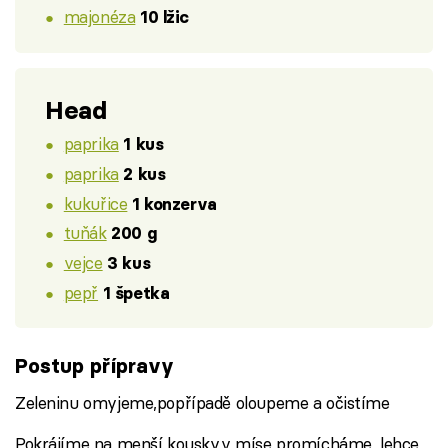
majonéza
10 lžic
Head
paprika
1 kus
paprika
2 kus
kukuřice
1 konzerva
tuňák
200 g
vejce
3 kus
pepř
1 špetka
Postup přípravy
Zeleninu omyjeme,popřípadě oloupeme a očistíme
Pokrájíme na menší kousky,v míse promícháme, lehce