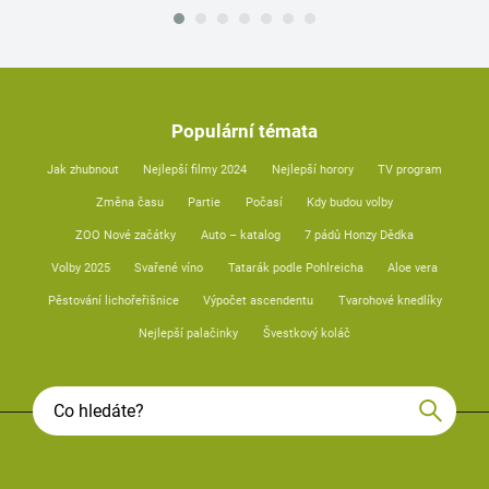
Populární témata
Jak zhubnout
Nejlepší filmy 2024
Nejlepší horory
TV program
Změna času
Partie
Počasí
Kdy budou volby
ZOO Nové začátky
Auto – katalog
7 pádů Honzy Dědka
Volby 2025
Svařené víno
Tatarák podle Pohlreicha
Aloe vera
Pěstování lichořeřišnice
Výpočet ascendentu
Tvarohové knedlíky
Nejlepší palačinky
Švestkový koláč