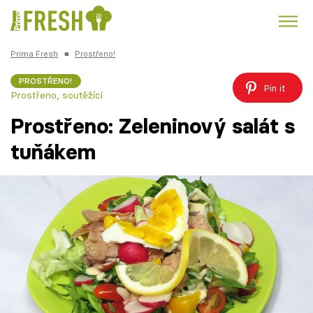
Prima Fresh
■
Prostřeno!
Kuře
Polévky k večeři
Rychlé večeře
Trendy:
PROSTŘENO!
Pin it
Prostřeno, soutěžící
Česká kuchyně
Čokoláda
Prostřeno: Zeleninový salát s
tuňákem
Témata
Recepty
Články
TV Program