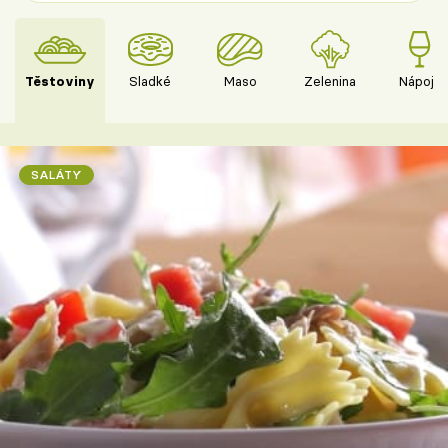
Těstoviny
Sladké
Maso
Zelenina
Nápoje
SALÁTY