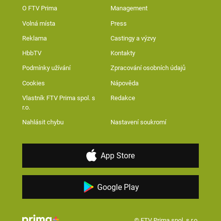
O FTV Prima
Management
Volná místa
Press
Reklama
Castingy a výzvy
HbbTV
Kontakty
Podmínky užívání
Zpracování osobních údajů
Cookies
Nápověda
Vlastník FTV Prima spol. s
Redakce
r.o.
Nahlásit chybu
Nastavení soukromí
App Store
Google Play
© FTV Prima spol. s r.o.