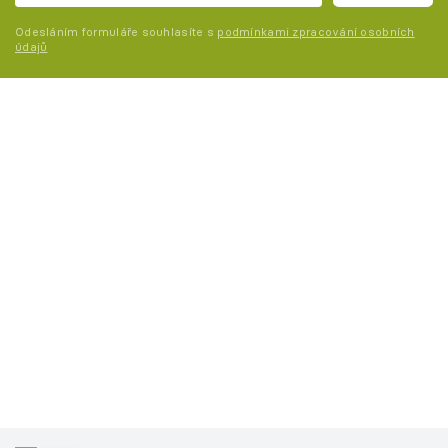
Odesláním formuláře souhlasíte s
podmínkami zpracování osobních
údajů