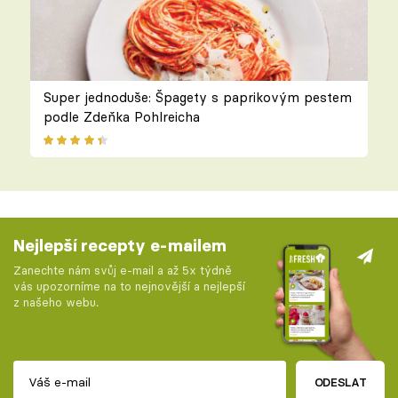
Super jednoduše: Špagety s paprikovým pestem
podle Zdeňka Pohlreicha
Nejlepší recepty e-mailem
Zanechte nám svůj e-mail a až 5x týdně
vás upozorníme na to nejnovější a nejlepší
z našeho webu.
ODESLAT