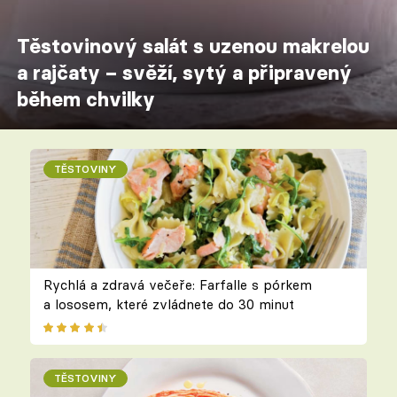
Těstovinový salát s uzenou makrelou
a rajčaty – svěží, sytý a připravený
během chvilky
TĚSTOVINY
Rychlá a zdravá večeře: Farfalle s pórkem
a lososem, které zvládnete do 30 minut
TĚSTOVINY