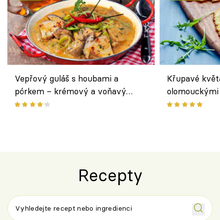
Vepřový guláš s houbami a
Křupavé květ
pórkem – krémový a voňavý
olomouckými 
pokrm z jednoho hrnce
bezlepkový o
českým sýre
Recepty