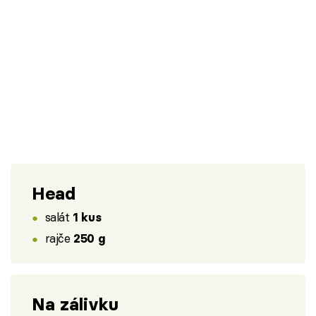
Head
salát
1 kus
rajče
250 g
Na zálivku