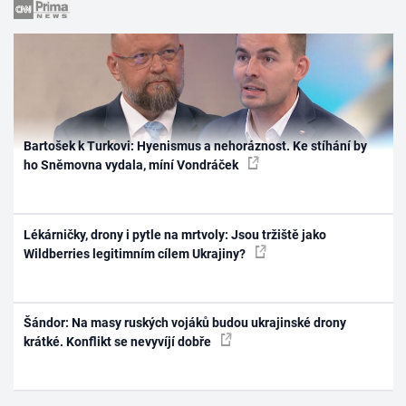
Bartošek k Turkovi: Hyenismus a nehoráznost. Ke stíhání by
ho Sněmovna vydala, míní Vondráček
Lékárničky, drony i pytle na mrtvoly: Jsou tržiště jako
Wildberries legitimním cílem Ukrajiny?
Šándor: Na masy ruských vojáků budou ukrajinské drony
krátké. Konflikt se nevyvíjí dobře