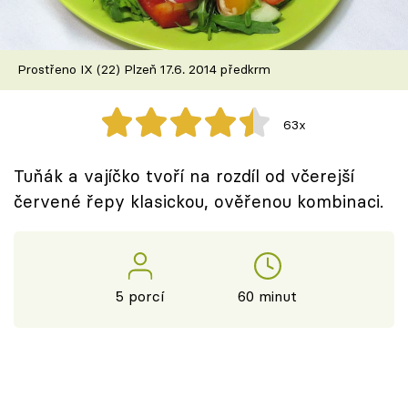
Škola vaření
Recepty z TV
Prostřeno IX (22) Plzeň 17.6. 2014 předkrm
Speciál: Cuketa
63x
Těhotnej kuchař
Tuňák a vajíčko tvoří na rozdíl od včerejší
Sledujte prima+
červené řepy klasickou, ověřenou kombinaci.
Přihlášení
5 porcí
60 minut
Sledujte nás