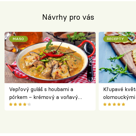
Návrhy pro vás
MASO
RECEPTY
Vepřový guláš s houbami a
Křupavé květ
pórkem – krémový a voňavý
olomouckými 
pokrm z jednoho hrnce
bezlepkový o
českým sýre