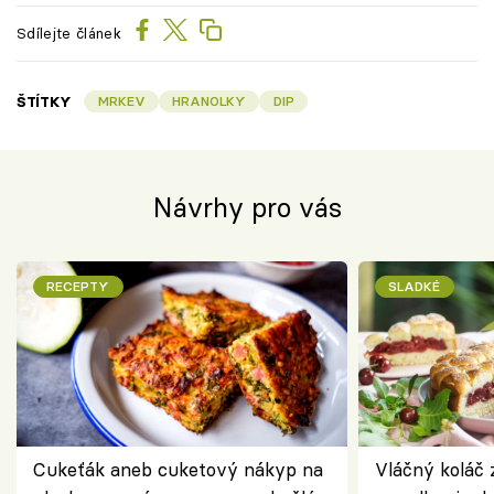
Sdílejte článek
ŠTÍTKY
MRKEV
HRANOLKY
DIP
Návrhy pro vás
RECEPTY
SLADKÉ
Cukeťák aneb cuketový nákyp na
Vláčný koláč 