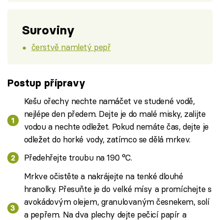
Suroviny
čerstvě namletý pepř
Postup přípravy
Kešu ořechy nechte namáčet ve studené vodě,
nejlépe den předem. Dejte je do malé misky, zalijte
vodou a nechte odležet. Pokud nemáte čas, dejte je
odležet do horké vody, zatímco se dělá mrkev.
Předehřejte troubu na 190 °C.
Mrkve očistěte a nakrájejte na tenké dlouhé
hranolky. Přesuňte je do velké mísy a promíchejte s
avokádovým olejem, granulovaným česnekem, solí
a pepřem. Na dva plechy dejte pečicí papír a