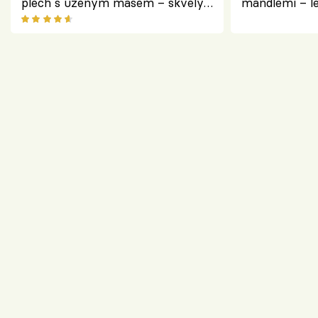
plech s uzeným masem – skvělý
mandlemi – l
způsob, jak zpracovat přerostlé
i na oslavu
cukety