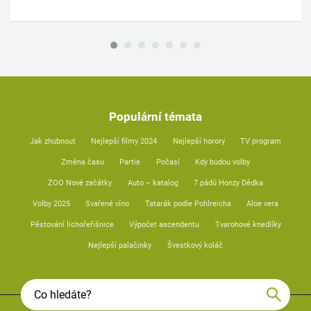
Populární témata
Jak zhubnout
Nejlepší filmy 2024
Nejlepší horory
TV program
Změna času
Partie
Počasí
Kdy budou volby
ZOO Nové začátky
Auto – katalog
7 pádů Honzy Dědka
Volby 2025
Svařené víno
Tatarák podle Pohlreicha
Aloe vera
Pěstování lichořeřišnice
Výpočet ascendentu
Tvarohové knedlíky
Nejlepší palačinky
Švestkový koláč