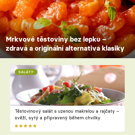
Mrkvové těstoviny bez lepku –
zdravá a originální alternativa klasiky
SALÁTY
Těstovinový salát s uzenou makrelou a rajčaty –
svěží, sytý a připravený během chvilky