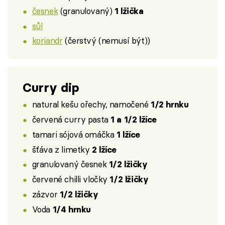
česnek
(granulovaný)
1 lžička
sůl
koriandr
(čerstvý (nemusí být))
Curry dip
natural kešu ořechy, namočené
1/2 hrnku
červená curry pasta
1 a 1/2 lžíce
tamari sójová omáčka
1 lžíce
šťáva z limetky
2 lžíce
granulovaný česnek
1/2 lžičky
červené chilli vločky
1/2 lžičky
zázvor
1/2 lžičky
Voda
1/4 hrnku