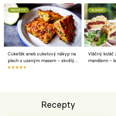
RECEPTY
SLADKÉ
Cukeťák aneb cuketový nákyp na
Vláčný koláč 
plech s uzeným masem – skvělý
mandlemi – l
způsob, jak zpracovat přerostlé
i na oslavu
cukety
Recepty