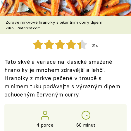
Škola vaření
Recepty z TV
Zdravé mrkvové hranolky s pikantním curry dipem
Zdroj: Pinterest.com
Speciál: Cuketa
31x
Těhotnej kuchař
Tato skvělá variace na klasické smažené
Sledujte prima+
hranolky je mnohem zdravější a lehčí.
Hranolky z mrkve pečené v troubě s
Přihlášení
minimem tuku podávejte s výrazným dipem
ochuceným červeným curry.
Sledujte nás
4 porce
60 minut