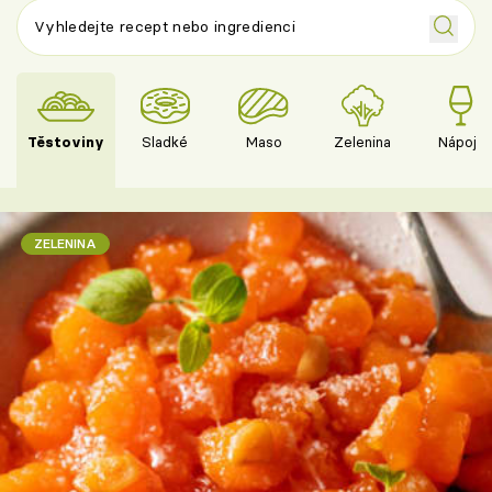
Těstoviny
Sladké
Maso
Zelenina
Nápoje
ZELENINA