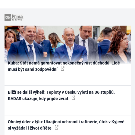
Kuba: Stát nemá garantovat nekonečný růst důchodů. Lidé
musí být sami zodpovědní
Blíží se další výheň: Teploty v Česku vyletí na 36 stupňů.
RADAR ukazuje, kdy přijde zvrat
Ohnivý úder v týlu: Ukrajinci ochromili rafinérie, útok v Kyjevě
si vyžádal i život dítěte