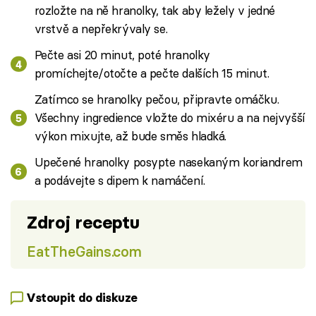
rozložte na ně hranolky, tak aby ležely v jedné
vrstvě a nepřekrývaly se.
Pečte asi 20 minut, poté hranolky
promíchejte/otočte a pečte dalších 15 minut.
Zatímco se hranolky pečou, připravte omáčku.
Všechny ingredience vložte do mixéru a na nejvyšší
výkon mixujte, až bude směs hladká.
Upečené hranolky posypte nasekaným koriandrem
a podávejte s dipem k namáčení.
Zdroj receptu
EatTheGains.com
Vstoupit do diskuze