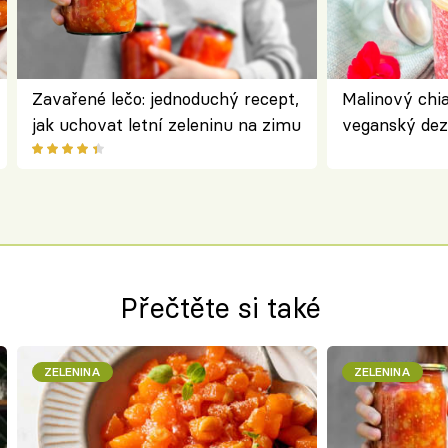
Zavařené lečo: jednoduchý recept,
Malinový chi
jak uchovat letní zeleninu na zimu
veganský dez
ořechů
Přečtěte si také
ZELENINA
ZELENINA