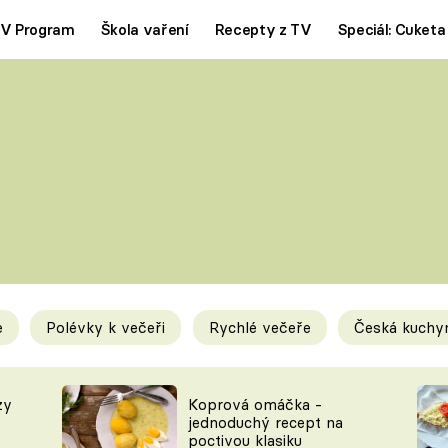
V Program
Škola vaření
Recepty z TV
Speciál: Cuketa
Polévky
Saláty
ČESKÁ KLASIKA
TĚSTOVIN
SILNÉ VÝVARY
SLADKÉ
KRÉMOVÉ
BEZMASÁ J
e
Polévky k večeři
Rychlé večeře
Česká kuchy
y
Tipy a triky
Novink
zy
Koprová omáčka -
jednoduchý recept na
poctivou klasiku
KAM ZA JÍDLEM
BLOG