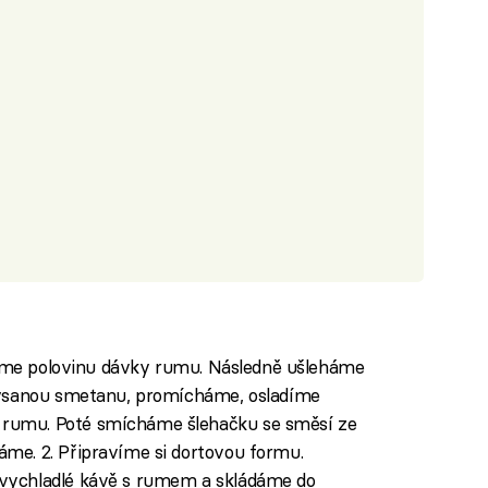
ijeme polovinu dávky rumu. Následně ušleháme
kysanou smetanu, promícháme, osladíme
rumu. Poté smícháme šlehačku se směsí ze
me. 2. Připravíme si dortovou formu.
vychladlé kávě s rumem a skládáme do