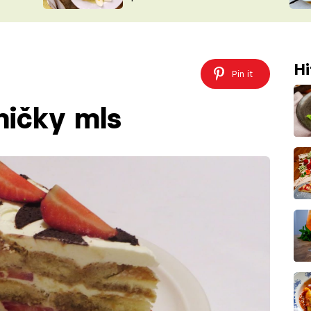
ŠÉFREDAK
VYCHYTÁVKY
SOUTĚŽ FR
NA NÁKUPECH
ČASOPIS
Hi
Pin it
ničky mls