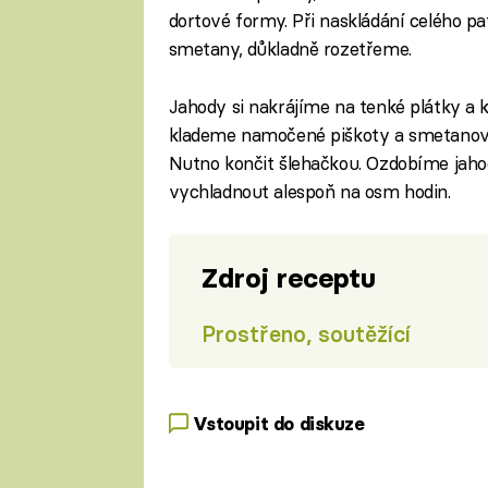
dortové formy. Při naskládání celého p
smetany, důkladně rozetřeme.
Jahody si nakrájíme na tenké plátky a
klademe namočené piškoty a smetanovo
Nutno končit šlehačkou. Ozdobíme jah
vychladnout alespoň na osm hodin.
Zdroj receptu
Prostřeno, soutěžící
Vstoupit do diskuze