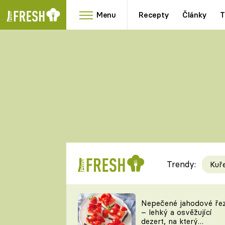
Menu
Recepty
Články
T
Oblíbené
Přílohy
recepty
HRANOLKY
HOUBY
KNEDLÍKY
DÝNĚ
KAŠE
RYCHLOVKY
Trendy:
Kuř
Populární
Videorecept
Nepečené jahodové ře
– lehký a osvěžující
kuchaři
dezert, na který
TEĎ VAŘÍ ŠÉF!