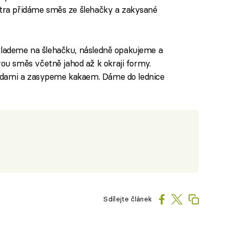
atra přidáme směs ze šlehačky a zakysané
 klademe na šlehačku, následně opakujeme a
u směs včetně jahod až k okraji formy.
odami a zasypeme kakaem. Dáme do lednice
Sdílejte článek