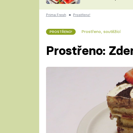
nepotřebujete troubu
ZDENĚK
ČESKO NA TALÍŘI
POHLREICH
Prima Fresh
■
Prostřeno!
KAROLÍNA,
JAROSLAV SAPÍK
DOMÁCÍ
Prostřeno, soutěžící
PROSTŘENO!
KUCHAŘKA
KAROLÍNA
KAMBERSKÁ
Prostřeno: Zde