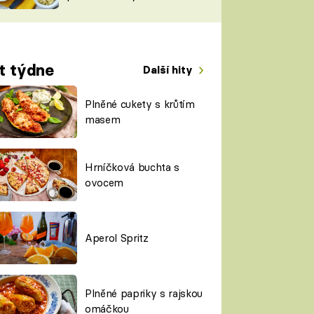
TORKY
ESH
t týdne
Další hity
Plněné cukety s krůtím
masem
Hrníčková buchta s
ovocem
Aperol Spritz
Plněné papriky s rajskou
omáčkou