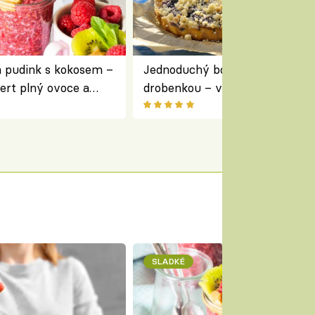
a pudink s kokosem –
Jednoduchý borůvkový koláč s
ert plný ovoce a
drobenkou – vláčný moučník p
ovoce
SLADKÉ