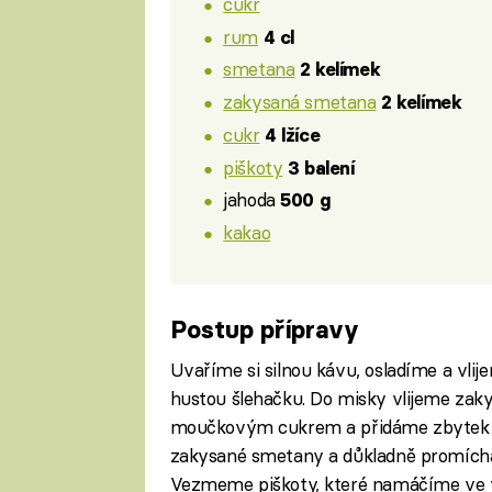
cukr
rum
4 cl
smetana
2 kelímek
zakysaná smetana
2 kelímek
cukr
4 lžíce
piškoty
3 balení
jahoda
500 g
kakao
Postup přípravy
Uvaříme si silnou kávu, osladíme a vl
hustou šlehačku. Do misky vlijeme za
moučkovým cukrem a přidáme zbytek 
zakysané smetany a důkladně promíchá
Vezmeme piškoty, které namáčíme ve 