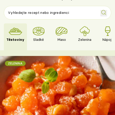
Těstoviny
Sladké
Maso
Zelenina
Nápoje
ZELENINA