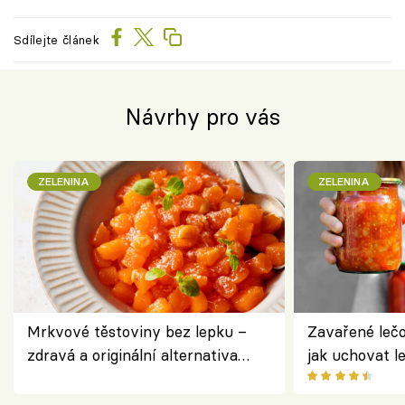
Sdílejte článek
Návrhy pro vás
ZELENINA
ZELENINA
Mrkvové těstoviny bez lepku –
Zavařené lečo
zdravá a originální alternativa
jak uchovat l
klasiky