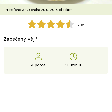
Škola vaření
Prostřeno X (7) praha 29.9. 2014 předkrm
Recepty z TV
70x
Speciál: Cuketa
Zapečený vějíř
Těhotnej kuchař
Sledujte prima+
4 porce
30 minut
Přihlášení
Sledujte nás