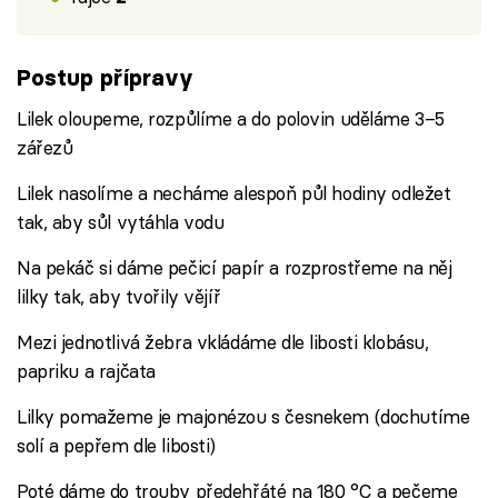
Postup přípravy
Lilek oloupeme, rozpůlíme a do polovin uděláme 3–5
zářezů
Lilek nasolíme a necháme alespoň půl hodiny odležet
tak, aby sůl vytáhla vodu
Na pekáč si dáme pečicí papír a rozprostřeme na něj
lilky tak, aby tvořily vějíř
Mezi jednotlivá žebra vkládáme dle libosti klobásu,
papriku a rajčata
Lilky pomažeme je majonézou s česnekem (dochutíme
solí a pepřem dle libosti)
Poté dáme do trouby předehřáté na 180 °C a pečeme