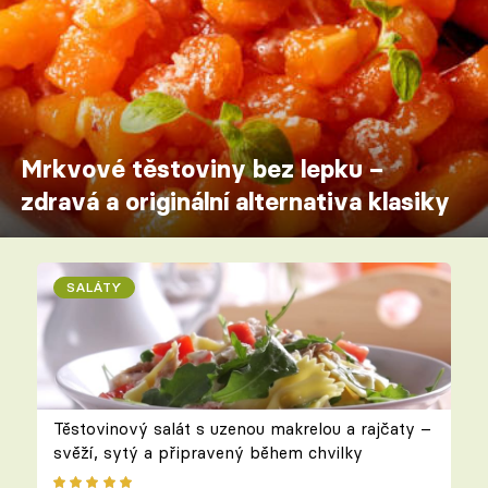
Mrkvové těstoviny bez lepku –
zdravá a originální alternativa klasiky
SALÁTY
Těstovinový salát s uzenou makrelou a rajčaty –
svěží, sytý a připravený během chvilky