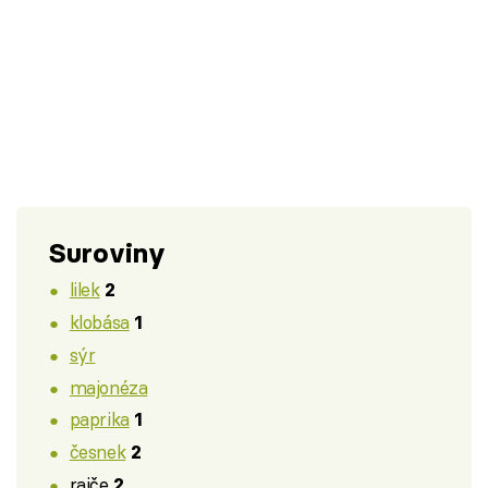
Suroviny
lilek
2
klobása
1
sýr
majonéza
paprika
1
česnek
2
rajče
2