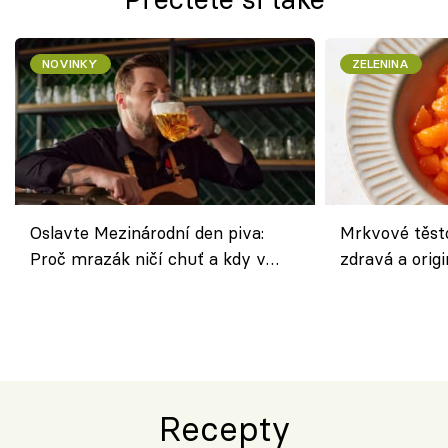
NOVINKY
ZELENINA
Oslavte Mezinárodní den piva:
Mrkvové těst
Proč mrazák ničí chuť a kdy v
zdravá a origi
horku vsadit na šnyt?
klasiky
Recepty