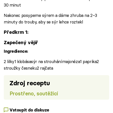
30 minut
Nakonec posypeme sýrem a dáme zhruba na 2–3
minuty do trouby, aby se sýr lehce roztekl
Předkrm 1:
Zapečený vějíř
Ingredience:
2 lilky1 klobásasýr na strouhánímajonéza1 paprika2
stroužky česneku2 rajčata
Zdroj receptu
Prostřeno, soutěžící
Vstoupit do diskuze