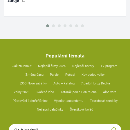
zdroje
Populární témata
Jak zhubnout
Nejlepší filmy 2024
Nejlepší horory
TV program
Změna času
Partie
Počasí
Kdy budou volby
ZOO Nové začátky
Auto – katalog
7 pádů Honzy Dědka
Volby 2025
Svařené víno
Tatarák podle Pohlreicha
Aloe vera
Pěstování lichořeřišnice
Výpočet ascendentu
Tvarohové knedlíky
Nejlepší palačinky
Švestkový koláč