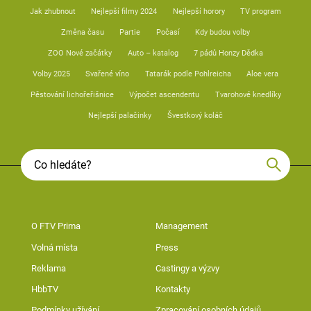
Jak zhubnout
Nejlepší filmy 2024
Nejlepší horory
TV program
Změna času
Partie
Počasí
Kdy budou volby
ZOO Nové začátky
Auto – katalog
7 pádů Honzy Dědka
Volby 2025
Svařené víno
Tatarák podle Pohlreicha
Aloe vera
Pěstování lichořeřišnice
Výpočet ascendentu
Tvarohové knedlíky
Nejlepší palačinky
Švestkový koláč
O FTV Prima
Management
Volná místa
Press
Reklama
Castingy a výzvy
HbbTV
Kontakty
Podmínky užívání
Zpracování osobních údajů