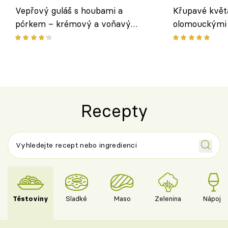
Vepřový guláš s houbami a
Křupavé květ
pórkem – krémový a voňavý
olomouckými 
pokrm z jednoho hrnce
bezlepkový o
českým sýre
Recepty
Těstoviny
Sladké
Maso
Zelenina
Nápoje