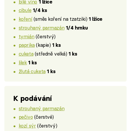
bílé víno
1 lžíce
cibule
1/4 ks
koření
(směs koření na tzatziki)
1 lžíce
strouhaný parmazán
1/4 hrnku
tymián
(čerstvý)
paprika
(kapie)
1 ks
cuketa
(středně velká)
1 ks
lilek
1 ks
žlutá cuketa
1 ks
K podávání
strouhaný parmazán
pečivo
(čerstvé)
kozí sýr
(čerstvý)