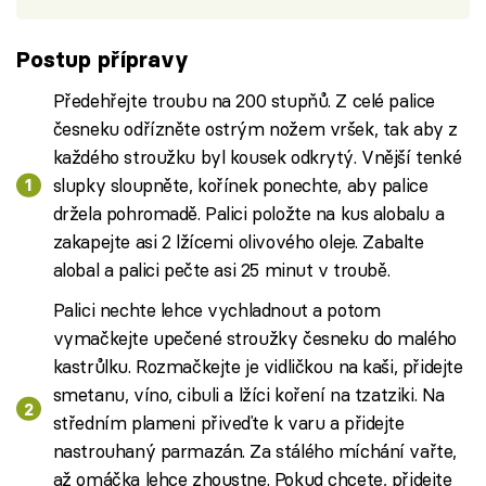
Postup přípravy
Předehřejte troubu na 200 stupňů. Z celé palice
česneku odřízněte ostrým nožem vršek, tak aby z
každého stroužku byl kousek odkrytý. Vnější tenké
slupky sloupněte, kořínek ponechte, aby palice
držela pohromadě. Palici položte na kus alobalu a
zakapejte asi 2 lžícemi olivového oleje. Zabalte
alobal a palici pečte asi 25 minut v troubě.
Palici nechte lehce vychladnout a potom
vymačkejte upečené stroužky česneku do malého
kastrůlku. Rozmačkejte je vidličkou na kaši, přidejte
smetanu, víno, cibuli a lžíci koření na tzatziki. Na
středním plameni přiveďte k varu a přidejte
nastrouhaný parmazán. Za stálého míchání vařte,
až omáčka lehce zhoustne. Pokud chcete, přidejte