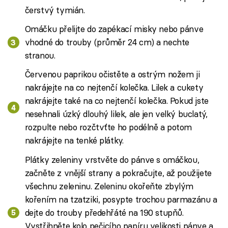
čerstvý tymián.
Omáčku přelijte do zapékací misky nebo pánve
vhodné do trouby (průměr 24 cm) a nechte
stranou.
Červenou paprikou očistěte a ostrým nožem ji
nakrájejte na co nejtenčí kolečka. Lilek a cukety
nakrájejte také na co nejtenčí kolečka. Pokud jste
nesehnali úzký dlouhý lilek, ale jen velký buclatý,
rozpulte nebo rozčtvťte ho podélně a potom
nakrájejte na tenké plátky.
Plátky zeleniny vrstvěte do pánve s omáčkou,
začněte z vnější strany a pokračujte, až použijete
všechnu zeleninu. Zeleninu okořeňte zbylým
kořením na tzatziki, posypte trochou parmazánu a
dejte do trouby předehřáté na 190 stupňů.
Vystřihněte kolo pečicího papíru velikosti pánve a