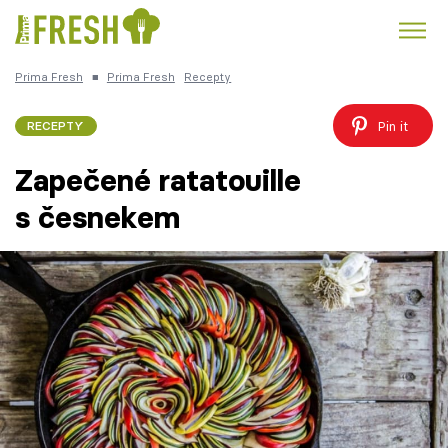
Prima Fresh
■
Prima Fresh
Recepty
Kuře
Polévky k večeři
Rychlé večeře
Trendy:
Pin it
RECEPTY
Česká kuchyně
Čokoláda
Zapečené ratatouille
s česnekem
Témata
Recepty
Články
TV Program