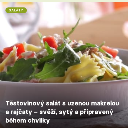
SALÁTY
Těstovinový salát s uzenou makrelou
a rajčaty – svěží, sytý a připravený
během chvilky