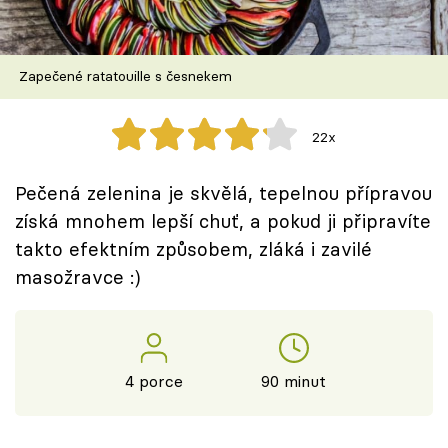
Škola vaření
Recepty z TV
Zapečené ratatouille s česnekem
Speciál: Cuketa
22x
Těhotnej kuchař
Pečená zelenina je skvělá, tepelnou přípravou
Sledujte prima+
získá mnohem lepší chuť, a pokud ji připravíte
takto efektním způsobem, zláká i zavilé
masožravce :)
Přihlášení
Sledujte nás
4 porce
90 minut