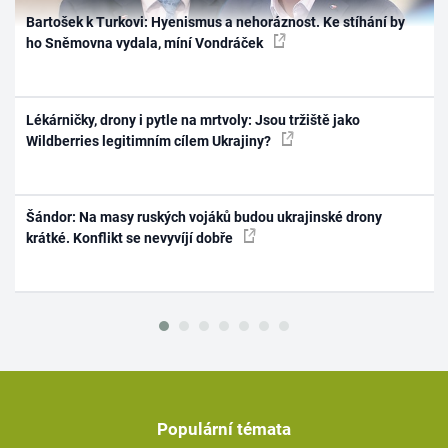
Bartošek k Turkovi: Hyenismus a nehoráznost. Ke stíhání by
ho Sněmovna vydala, míní Vondráček
Lékárničky, drony i pytle na mrtvoly: Jsou tržiště jako
Wildberries legitimním cílem Ukrajiny?
Šándor: Na masy ruských vojáků budou ukrajinské drony
krátké. Konflikt se nevyvíjí dobře
Populární témata