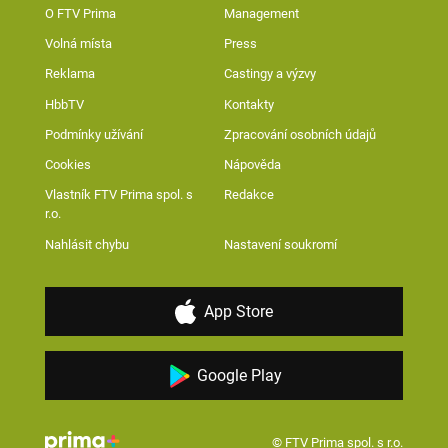
O FTV Prima
Management
Volná místa
Press
Reklama
Castingy a výzvy
HbbTV
Kontakty
Podmínky užívání
Zpracování osobních údajů
Cookies
Nápověda
Vlastník FTV Prima spol. s
Redakce
r.o.
Nahlásit chybu
Nastavení soukromí
App Store
Google Play
© FTV Prima spol. s r.o.