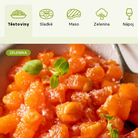
Těstoviny
Sladké
Maso
Zelenina
Nápoje
ZELENINA