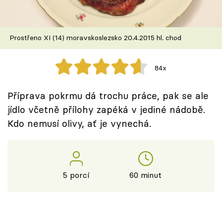
Škola vaření
Recepty z TV
Prostřeno XI (14) moravskoslezsko 20.4.2015 hl. chod
Speciál: Cuketa
84x
Těhotnej kuchař
Příprava pokrmu dá trochu práce, pak se ale
Sledujte prima+
jídlo včetně přílohy zapéká v jediné nádobě.
Kdo nemusí olivy, ať je vynechá.
Přihlášení
Sledujte nás
5 porcí
60 minut