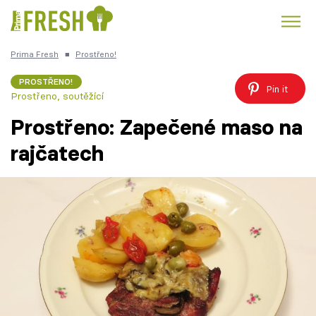
Prima Fresh
■
Prostřeno!
Kuře
Polévky k večeři
Rychlé večeře
Trendy:
PROSTŘENO!
Pin it
Prostřeno, soutěžící
Česká kuchyně
Čokoláda
Prostřeno: Zapečené maso na
rajčatech
Témata
Recepty
Články
TV Program