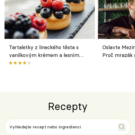
Tartaletky z lineckého těsta s
Oslavte Mezin
vanilkovým krémem a lesním
Proč mrazák n
ovocem podle Bread Society
horku vsadit 
Recepty