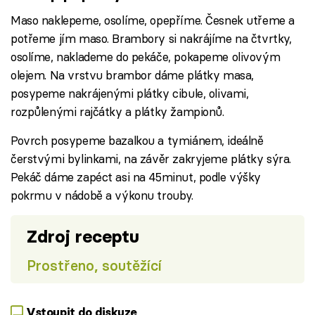
Maso naklepeme, osolíme, opepříme. Česnek utřeme a
potřeme jím maso. Brambory si nakrájíme na čtvrtky,
osolíme, naklademe do pekáče, pokapeme olivovým
olejem. Na vrstvu brambor dáme plátky masa,
posypeme nakrájenými plátky cibule, olivami,
rozpůlenými rajčátky a plátky žampionů.
Povrch posypeme bazalkou a tymiánem, ideálně
čerstvými bylinkami, na závěr zakryjeme plátky sýra.
Pekáč dáme zapéct asi na 45minut, podle výšky
pokrmu v nádobě a výkonu trouby.
Zdroj receptu
Prostřeno, soutěžící
Vstoupit do diskuze