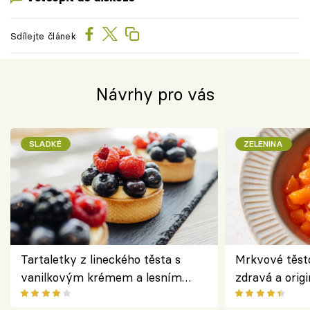
Sdílejte článek
Návrhy pro vás
SLADKÉ
ZELENINA
Tartaletky z lineckého těsta s
Mrkvové těst
vanilkovým krémem a lesním
zdravá a origi
ovocem podle Bread Society
klasiky