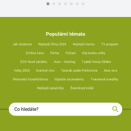
Populární témata
Jak zhubnout
Nejlepší filmy 2024
Nejlepší horory
TV program
Změna času
Partie
Počasí
Kdy budou volby
ZOO Nové začátky
Auto – katalog
7 pádů Honzy Dědka
Volby 2025
Svařené víno
Tatarák podle Pohlreicha
Aloe vera
Pěstování lichořeřišnice
Výpočet ascendentu
Tvarohové knedlíky
Nejlepší palačinky
Švestkový koláč