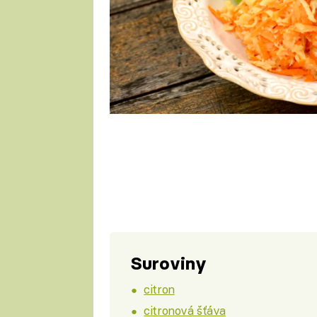
Suroviny
citron
citronová šťáva