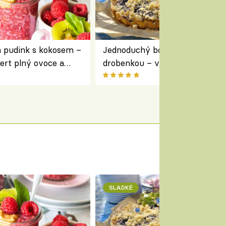
a pudink s kokosem –
Jednoduchý borůvkový koláč s
ert plný ovoce a
drobenkou – vláčný moučník p
ovoce
SLADKÉ