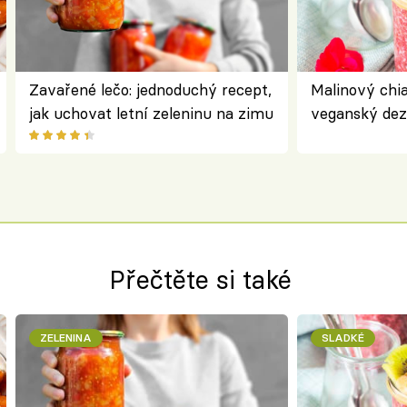
Zavařené lečo: jednoduchý recept,
Malinový chi
jak uchovat letní zeleninu na zimu
veganský dez
ořechů
Přečtěte si také
ZELENINA
SLADKÉ