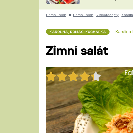
nepotřebujete troubu
ZDENĚK
ČESKO NA TALÍŘI
POHLREICH
Prima Fresh
■
Prima Fresh
Videorecepty
Karolí
KAROLÍNA,
JAROSLAV SAPÍK
DOMÁCÍ
Karolína
KAROLÍNA, DOMÁCÍ KUCHAŘKA
KUCHAŘKA
KAROLÍNA
KAMBERSKÁ
Zimní salát
Fa
30x
Zimní salát
1 porce