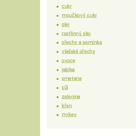
cukr
moučkový cukr
olej
rostlinný olej
ořechy a semínka
vlašské ořechy
ovoce
jablka
smetana
sůl
zelenina
křen
mrkev