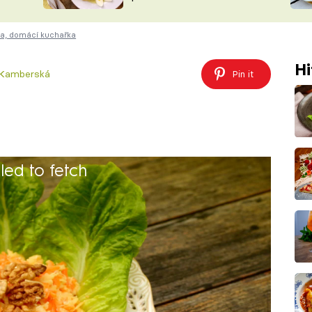
ŠÉFREDAK
VYCHYTÁVKY
na, domácí kuchařka
SOUTĚŽ FR
NA NÁKUPECH
ČASOPIS
Hi
 Kamberská
Pin it
iled to fetch
30 minut