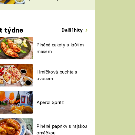
TORKY
ESH
t týdne
Další hity
Plněné cukety s krůtím
masem
Hrníčková buchta s
ovocem
Aperol Spritz
Plněné papriky s rajskou
omáčkou