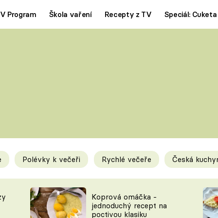
V Program
Škola vaření
Recepty z TV
Speciál: Cuketa
Polévky
Saláty
ČESKÁ KLASIKA
TĚSTOVIN
SILNÉ VÝVARY
SLADKÉ
KRÉMOVÉ
BEZMASÁ J
e
Polévky k večeři
Rychlé večeře
Česká kuchy
y
Tipy a triky
Novink
zy
Koprová omáčka -
jednoduchý recept na
poctivou klasiku
KAM ZA JÍDLEM
BLOG