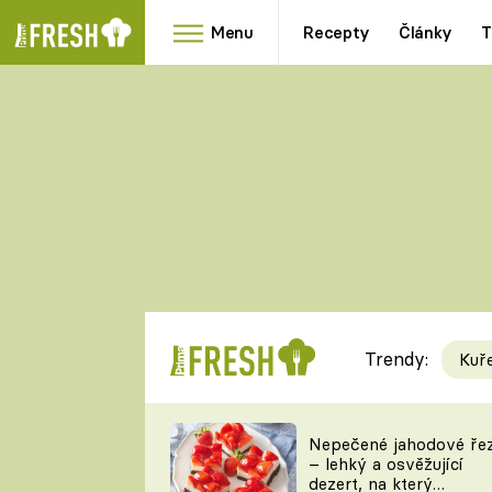
Menu
Recepty
Články
T
Oblíbené
Přílohy
recepty
HRANOLKY
HOUBY
KNEDLÍKY
DÝNĚ
KAŠE
RYCHLOVKY
Trendy:
Kuř
Populární
Videorecept
Nepečené jahodové ře
– lehký a osvěžující
kuchaři
dezert, na který
TEĎ VAŘÍ ŠÉF!