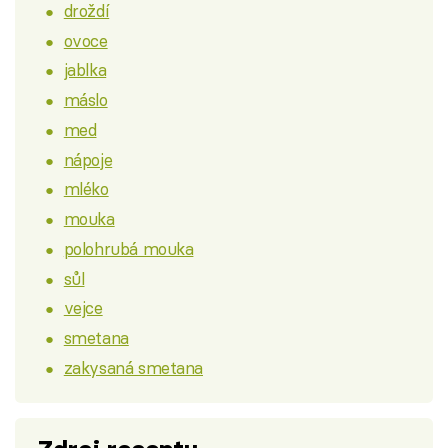
droždí
ovoce
jablka
máslo
med
nápoje
mléko
mouka
polohrubá mouka
sůl
vejce
smetana
zakysaná smetana