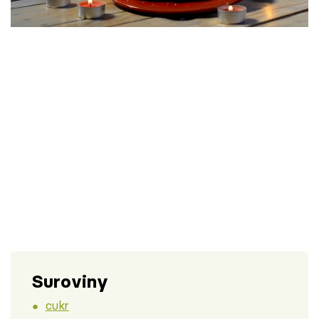
Škola vaření
Recepty z TV
Speciál: Cuketa
Těhotnej kuchař
Sledujte prima+
Přihlášení
Sledujte nás
Suroviny
cukr