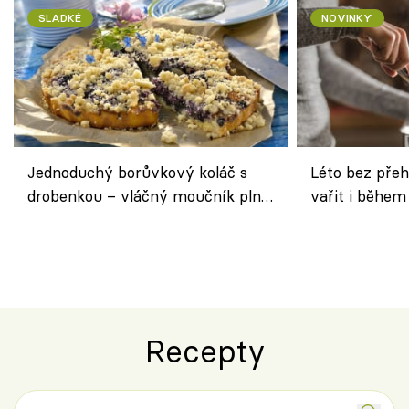
SLADKÉ
NOVINKY
Jednoduchý borůvkový koláč s
Léto bez přeh
drobenkou – vláčný moučník plný
vařit i během
ovoce
Recepty