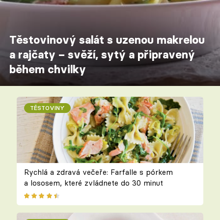
Těstovinový salát s uzenou makrelou
a rajčaty – svěží, sytý a připravený
během chvilky
TĚSTOVINY
Rychlá a zdravá večeře: Farfalle s pórkem
a lososem, které zvládnete do 30 minut