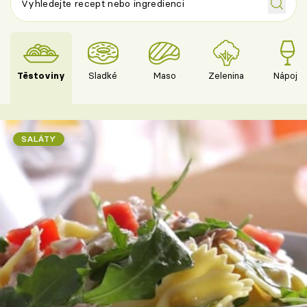
Těstoviny
Sladké
Maso
Zelenina
Nápoje
SALÁTY