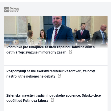
Podmínka pro Ukrajince za útok zápalnou lahví na dům s
dětmi? Tejc zvažuje mimořádný zásah
Rozpohybují české školství ředitelé? Resort věří, že nový
nástroj utne nekonečné debaty
Zelenskyj navštíví tradičního ruského spojence: Srbsko chce
oddělit od Putinova tábora