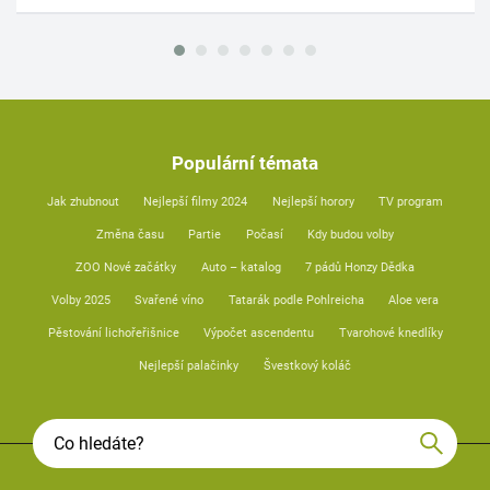
Populární témata
Jak zhubnout
Nejlepší filmy 2024
Nejlepší horory
TV program
Změna času
Partie
Počasí
Kdy budou volby
ZOO Nové začátky
Auto – katalog
7 pádů Honzy Dědka
Volby 2025
Svařené víno
Tatarák podle Pohlreicha
Aloe vera
Pěstování lichořeřišnice
Výpočet ascendentu
Tvarohové knedlíky
Nejlepší palačinky
Švestkový koláč