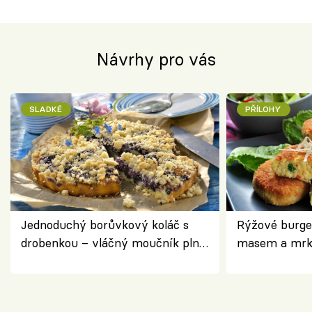
Návrhy pro vás
SLADKÉ
PŘÍLOHY
Jednoduchý borůvkový koláč s
Rýžové burge
drobenkou – vláčný moučník plný
masem a mrk
ovoce
salátem – leh