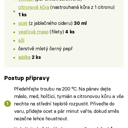
citronová kůra
(nastrouhaná kůra z 1 citronu)
1 ks
ocet
(z jablečného cideru)
30 ml
vepřové maso
(filety)
4 ks
sůl
čerstvě mletý černý pepř
jablka
2 ks
Postup přípravy
Předehřejte troubu na 200 °C. Na pánev dejte
máslo, med, hořčici, tymián a citronovou kůru a vše
nechte na střední teplotě rozpustit. Přiveďte do
varu, přidejte ocet a pár minut vařte, dokud směs
nezačne lehce houstnout.