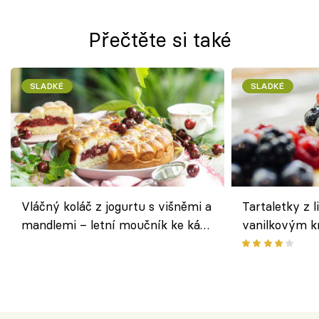
Přečtěte si také
SLADKÉ
SLADKÉ
Vláčný koláč z jogurtu s višněmi a
Tartaletky z l
mandlemi – letní moučník ke kávě
vanilkovým k
i na oslavu
ovocem podle