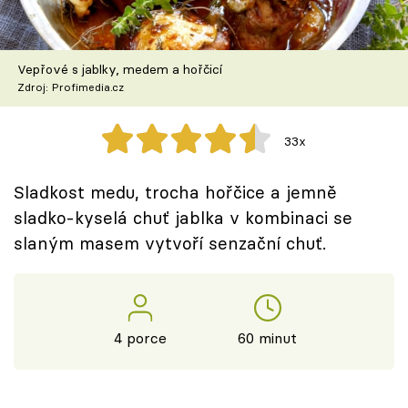
Škola vaření
Recepty z TV
Vepřové s jablky, medem a hořčicí
Zdroj: Profimedia.cz
Speciál: Cuketa
33x
Těhotnej kuchař
Sladkost medu, trocha hořčice a jemně
Sledujte prima+
sladko-kyselá chuť jablka v kombinaci se
slaným masem vytvoří senzační chuť.
Přihlášení
Sledujte nás
4 porce
60 minut