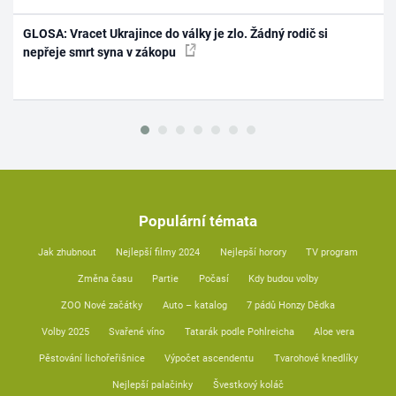
GLOSA: Vracet Ukrajince do války je zlo. Žádný rodič si
nepřeje smrt syna v zákopu
Populární témata
Jak zhubnout
Nejlepší filmy 2024
Nejlepší horory
TV program
Změna času
Partie
Počasí
Kdy budou volby
ZOO Nové začátky
Auto – katalog
7 pádů Honzy Dědka
Volby 2025
Svařené víno
Tatarák podle Pohlreicha
Aloe vera
Pěstování lichořeřišnice
Výpočet ascendentu
Tvarohové knedlíky
Nejlepší palačinky
Švestkový koláč