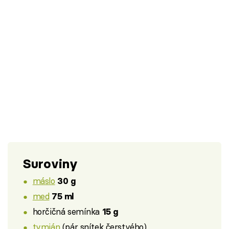
Suroviny
máslo
30 g
med
75 ml
horčičná semínka
15 g
tymián
(pár snítek čerstvého)