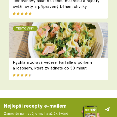
Těstovinový salát s uzenou makrelou a rajčaty –
svěží, sytý a připravený během chvilky
TĚSTOVINY
Rychlá a zdravá večeře: Farfalle s pórkem
a lososem, které zvládnete do 30 minut
Nejlepší recepty e-mailem
Zanechte nám svůj e-mail a až 5x týdně