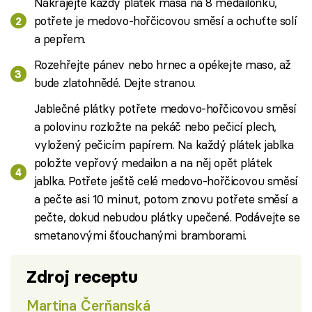
Nakrájejte každý plátek masa na 8 medailonků,
potřete je medovo-hořčicovou směsí a ochuťte solí
a pepřem.
Rozehřejte pánev nebo hrnec a opékejte maso, až
bude zlatohnědé. Dejte stranou.
Jablečné plátky potřete medovo-hořčicovou směsí
a polovinu rozložte na pekáč nebo pečicí plech,
vyložený pečicím papírem. Na každý plátek jablka
položte vepřový medailon a na něj opět plátek
jablka. Potřete ještě celé medovo-hořčicovou směsí
a pečte asi 10 minut, potom znovu potřete směsí a
pečte, dokud nebudou plátky upečené. Podávejte se
smetanovými šťouchanými bramborami.
Zdroj receptu
Martina Čerňanská