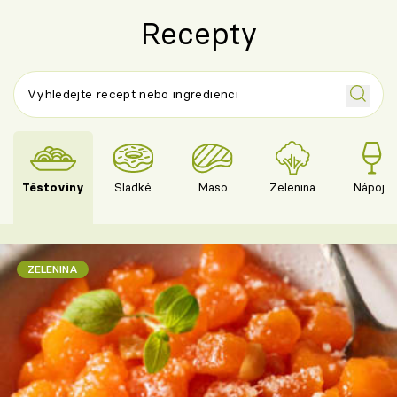
Recepty
Těstoviny
Sladké
Maso
Zelenina
Nápoje
ZELENINA