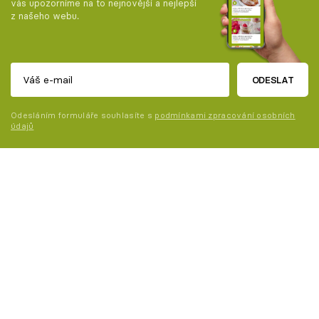
vás upozorníme na to nejnovější a nejlepší
z našeho webu.
ODESLAT
Odesláním formuláře souhlasíte s
podmínkami zpracování osobních
údajů