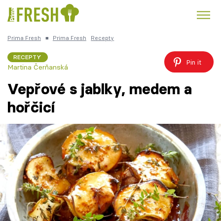
Prima Fresh
■
Prima Fresh
Recepty
Kuře
Polévky k večeři
Rychlé večeře
Trendy:
RECEPTY
Pin it
Martina Čerňanská
Česká kuchyně
Čokoláda
Vepřové s jablky, medem a
hořčicí
Témata
Recepty
Články
TV Program