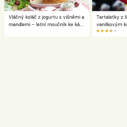
Vláčný koláč z jogurtu s višněmi a
Tartaletky z l
mandlemi – letní moučník ke kávě
vanilkovým k
i na oslavu
ovocem podle