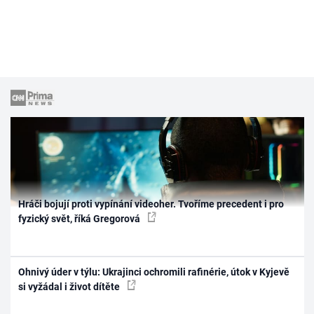
Hráči bojují proti vypínání videoher. Tvoříme precedent i pro
fyzický svět, říká Gregorová
Ohnivý úder v týlu: Ukrajinci ochromili rafinérie, útok v Kyjevě
si vyžádal i život dítěte