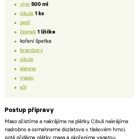
víno
500 ml
cibule
1 ks
pepř
česnek
1 lžička
koření špetka
brambory
cibule
slanina
máslo
sůl
Postup přípravy
Maso očistíme a nakrájíme na plátky. Cibuli nakrájíme
nadrobno a osmahneme dozlatova v tlakovém hrnci,
poté přidáme plátky masa a okořeníme vegetou,