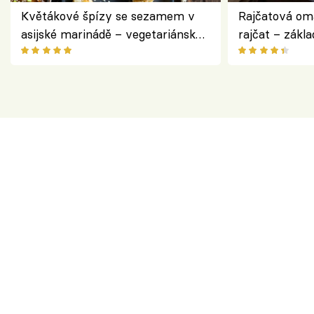
Květákové špízy se sezamem v
Rajčatová om
asijské marinádě – vegetariánská
rajčat – zákla
chuťovka z grilu