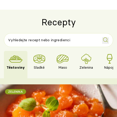
Recepty
Těstoviny
Sladké
Maso
Zelenina
Nápoje
ZELENINA