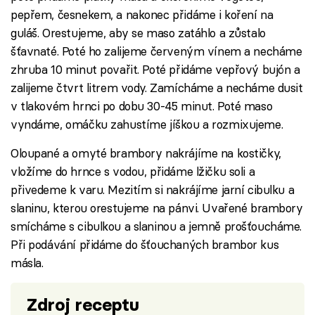
pepřem, česnekem, a nakonec přidáme i koření na
guláš. Orestujeme, aby se maso zatáhlo a zůstalo
šťavnaté. Poté ho zalijeme červeným vínem a necháme
zhruba 10 minut povařit. Poté přidáme vepřový bujón a
zalijeme čtvrt litrem vody. Zamícháme a necháme dusit
v tlakovém hrnci po dobu 30-45 minut. Poté maso
vyndáme, omáčku zahustíme jíškou a rozmixujeme.
Oloupané a omyté brambory nakrájíme na kostičky,
vložíme do hrnce s vodou, přidáme lžičku soli a
přivedeme k varu. Mezitím si nakrájíme jarní cibulku a
slaninu, kterou orestujeme na pánvi. Uvařené brambory
smícháme s cibulkou a slaninou a jemně prošťoucháme.
Při podávání přidáme do šťouchaných brambor kus
másla.
Zdroj receptu