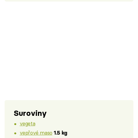
Suroviny
vegeta
vepřové maso
1.5 kg