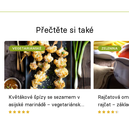
Přečtěte si také
VEGETARIÁNSKÉ
ZELENINA
Květákové špízy se sezamem v
Rajčatová om
asijské marinádě – vegetariánská
rajčat – zákla
chuťovka z grilu