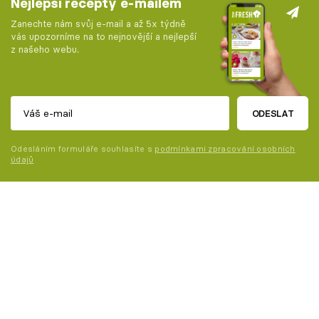
Nejlepší recepty e-mailem
Zanechte nám svůj e-mail a až 5x týdně
vás upozorníme na to nejnovější a nejlepší
z našeho webu.
ODESLAT
Odesláním formuláře souhlasíte s
podmínkami zpracování osobních
údajů