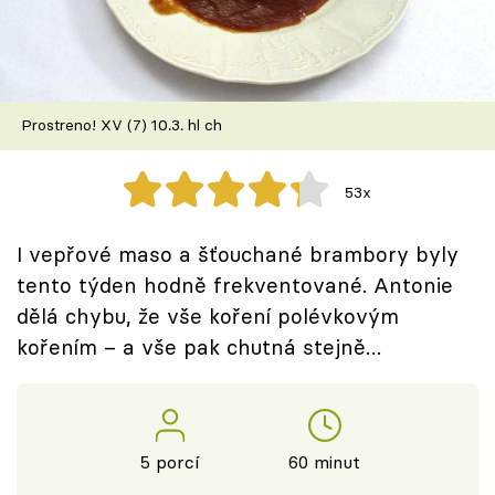
Škola vaření
Recepty z TV
Prostreno! XV (7) 10.3. hl ch
Speciál: Cuketa
Těhotnej kuchař
53x
Sledujte prima+
I vepřové maso a šťouchané brambory byly
tento týden hodně frekventované. Antonie
Přihlášení
dělá chybu, že vše koření polévkovým
kořením – a vše pak chutná stejně…
Sledujte nás
5 porcí
60 minut