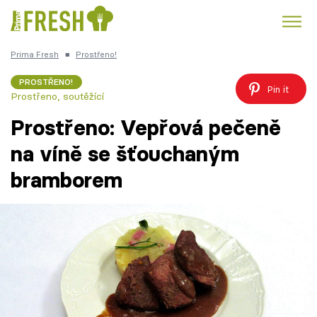
Prima Fresh
■
Prostřeno!
Kuře
Polévky k večeři
Rychlé večeře
Trendy:
PROSTŘENO!
Pin it
Prostřeno, soutěžící
Česká kuchyně
Čokoláda
Prostřeno: Vepřová pečeně
na víně se šťouchaným
bramborem
Témata
Recepty
Články
TV Program