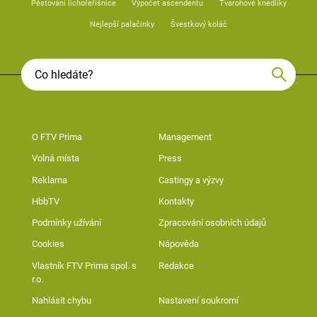
Pěstování lichořeřišnice
Výpočet ascendentu
Tvarohové knedlíky
Nejlepší palačinky
Švestkový koláč
O FTV Prima
Management
Volná místa
Press
Reklama
Castingy a výzvy
HbbTV
Kontakty
Podmínky užívání
Zpracování osobních údajů
Cookies
Nápověda
Vlastník FTV Prima spol. s
Redakce
r.o.
Nahlásit chybu
Nastavení soukromí