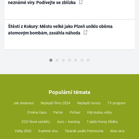
neznámé víry. Podívejte se zblízka
Štěstí z Kokury: Město velké jako Plzeň uniklo oběma
atomovým bombám, zasáhla náhoda
Populární témata
Jak zhubnout
Nejlepší filmy 2024
Nejlepší horory
TV program
Změna času
Partie
Počasí
Kdy budou volby
ZOO Nové začátky
Auto – katalog
7 pádů Honzy Dědka
Volby 2025
Svařené víno
Tatarák podle Pohlreicha
Aloe vera