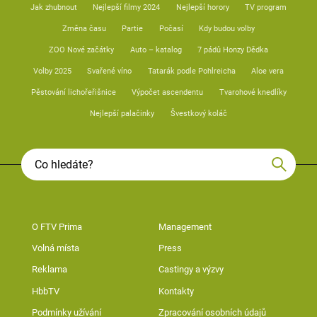
Jak zhubnout
Nejlepší filmy 2024
Nejlepší horory
TV program
Změna času
Partie
Počasí
Kdy budou volby
ZOO Nové začátky
Auto – katalog
7 pádů Honzy Dědka
Volby 2025
Svařené víno
Tatarák podle Pohlreicha
Aloe vera
Pěstování lichořeřišnice
Výpočet ascendentu
Tvarohové knedlíky
Nejlepší palačinky
Švestkový koláč
O FTV Prima
Management
Volná místa
Press
Reklama
Castingy a výzvy
HbbTV
Kontakty
Podmínky užívání
Zpracování osobních údajů