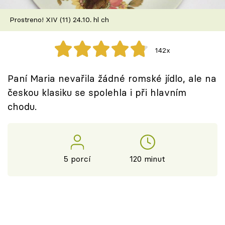
Škola vaření
Prostreno! XIV (11) 24.10. hl ch
Recepty z TV
142x
Speciál: Cuketa
Paní Maria nevařila žádné romské jídlo, ale na
Těhotnej kuchař
českou klasiku se spolehla i při hlavním
chodu.
Sledujte prima+
Přihlášení
5 porcí
120 minut
Sledujte nás