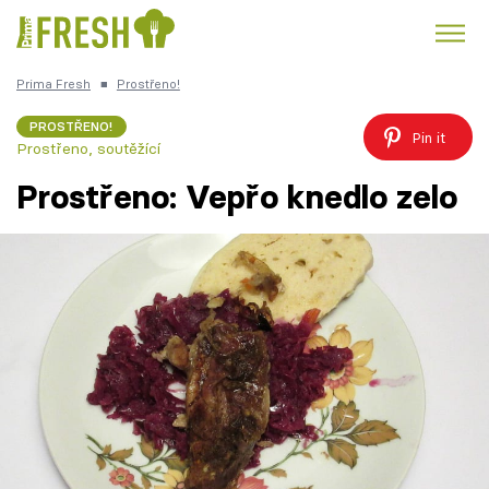
Prima Fresh
■
Prostřeno!
Kuře
Polévky k večeři
Rychlé večeře
Trendy:
PROSTŘENO!
Pin it
Prostřeno, soutěžící
Česká kuchyně
Čokoláda
Prostřeno: Vepřo knedlo zelo
Témata
Recepty
Články
TV Program