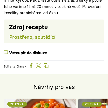
minut kynout. Pak z těsta uděláme 2 až 3 šišky a podle
toho vaříme 15 až 20 minut v osolené vodě. Po uvaření
knedlíky propícháme vidličkou.
Zdroj receptu
Prostřeno, soutěžící
Vstoupit do diskuze
Sdílejte článek
Návrhy pro vás
ZELENINA
ZELENINA