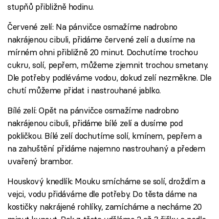
stupňů přibližně hodinu.
Červené zelí: Na pánvičce osmažíme nadrobno
nakrájenou cibuli, přidáme červené zelí a dusíme na
mírném ohni přibližně 20 minut. Dochutíme trochou
cukru, solí, pepřem, můžeme zjemnit trochou smetany.
Dle potřeby podléváme vodou, dokud zelí nezměkne. Dle
chutí můžeme přidat i nastrouhané jablko.
Bílé zelí: Opět na pánvičce osmažíme nadrobno
nakrájenou cibuli, přidáme bílé zelí a dusíme pod
pokličkou. Bílé zelí dochutíme solí, kmínem, pepřem a
na zahuštění přidáme najemno nastrouhaný a předem
uvařený brambor.
Houskový knedlík: Mouku smícháme se solí, droždím a
vejci, vodu přidáváme dle potřeby. Do těsta dáme na
kostičky nakrájené rohlíky, zamícháme a necháme 20