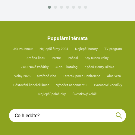
Populární témata
Jak zhubnout
Nejlepší filmy 2024
Nejlepší horory
TV program
Změna času
Partie
Počasí
Kdy budou volby
ZOO Nové začátky
Auto – katalog
7 pádů Honzy Dědka
Volby 2025
Svařené víno
Tatarák podle Pohlreicha
Aloe vera
Pěstování lichořeřišnice
Výpočet ascendentu
Tvarohové knedlíky
Nejlepší palačinky
Švestkový koláč