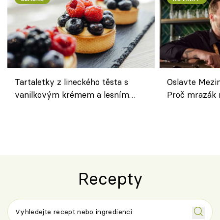
Tartaletky z lineckého těsta s
Oslavte Mezin
vanilkovým krémem a lesním
Proč mrazák n
ovocem podle Bread Society
horku vsadit 
Recepty