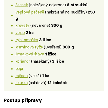
česnek
(nakrájený najemno)
6 stroužků
vepřová pečeně
(nakrájená na nudličky)
250
g
krevety
(nevařené)
300 g
vejce
2 ks
rybí omáčka
3 lžíce
jasmínová rýže
(uvařená)
800 g
limetková šťáva
1 lžíce
koriandr
(nasekaný)
3 lžíce
pepř
rajčata
(velké)
1 ks
okurka
(salátová)
12 koleček
Postup přípravy