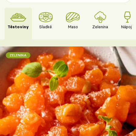
Těstoviny
Sladké
Maso
Zelenina
Nápoje
ZELENINA