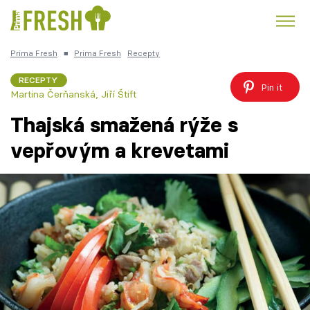
Prima Fresh
■
Prima Fresh
Recepty
Kuře
Polévky k večeři
Rychlé večeře
Trendy:
RECEPTY
Pin it
Martina Čerňanská
,
Jiří Štift
Česká kuchyně
Čokoláda
Thajská smažená rýže s
vepřovým a krevetami
Témata
Recepty
Články
TV Program