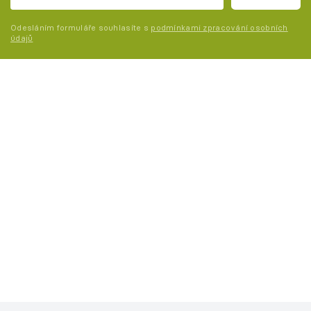
Odesláním formuláře souhlasíte s
podmínkami zpracování osobních
údajů