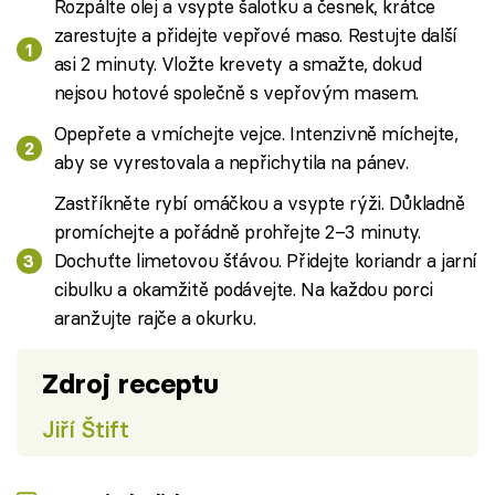
Rozpálte olej a vsypte šalotku a česnek, krátce
zarestujte a přidejte vepřové maso. Restujte další
asi 2 minuty. Vložte krevety a smažte, dokud
nejsou hotové společně s vepřovým masem.
Opepřete a vmíchejte vejce. Intenzivně míchejte,
aby se vyrestovala a nepřichytila na pánev.
Zastříkněte rybí omáčkou a vsypte rýži. Důkladně
promíchejte a pořádně prohřejte 2–3 minuty.
Dochuťte limetovou šťávou. Přidejte koriandr a jarní
cibulku a okamžitě podávejte. Na každou porci
aranžujte rajče a okurku.
Zdroj receptu
Jiří Štift