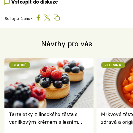
Vstoupit do diskuze
Sdílejte článek
Návrhy pro vás
SLADKÉ
ZELENINA
Tartaletky z lineckého těsta s
Mrkvové těst
vanilkovým krémem a lesním
zdravá a origi
ovocem podle Bread Society
klasiky