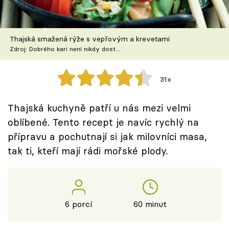
Škola vaření
Recepty z TV
Thajská smažená rýže s vepřovým a krevetami
Zdroj: Dobrého kari není nikdy dost...
Speciál: Cuketa
31x
Těhotnej kuchař
Thajská kuchyně patří u nás mezi velmi
Sledujte prima+
oblíbené. Tento recept je navíc rychlý na
přípravu a pochutnají si jak milovníci masa,
Přihlášení
tak ti, kteří mají rádi mořské plody.
Sledujte nás
6 porcí
60 minut