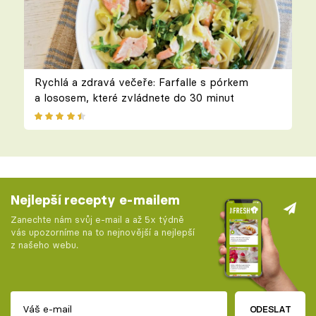
Rychlá a zdravá večeře: Farfalle s pórkem
a lososem, které zvládnete do 30 minut
Nejlepší recepty e-mailem
Zanechte nám svůj e-mail a až 5x týdně
vás upozorníme na to nejnovější a nejlepší
z našeho webu.
ODESLAT