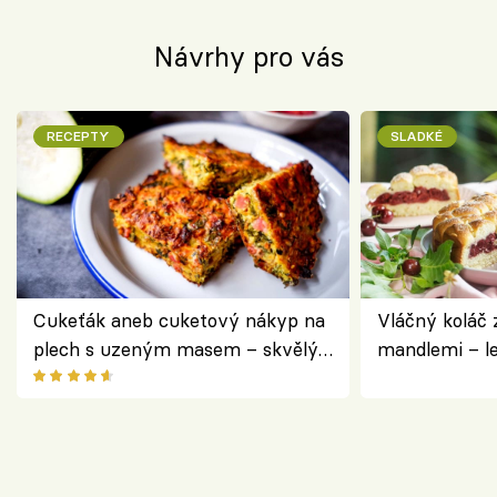
Návrhy pro vás
RECEPTY
SLADKÉ
Cukeťák aneb cuketový nákyp na
Vláčný koláč 
plech s uzeným masem – skvělý
mandlemi – l
způsob, jak zpracovat přerostlé
i na oslavu
cukety