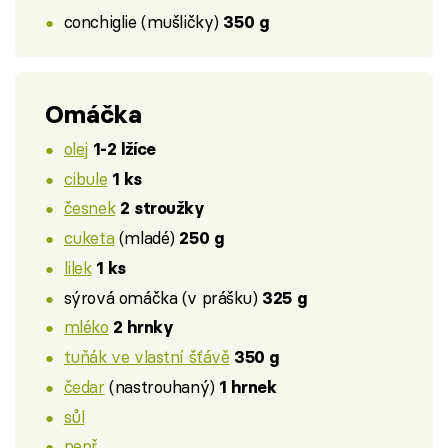
conchiglie (mušličky)
350 g
Omáčka
olej
1-2 lžíce
cibule
1 ks
česnek
2 stroužky
cuketa
(mladé)
250 g
lilek
1 ks
sýrová omáčka (v prášku)
325 g
mléko
2 hrnky
tuňák ve vlastní šťávě
350 g
čedar
(nastrouhaný)
1 hrnek
sůl
pepř