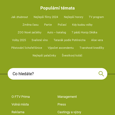
Populární témata
Jak zhubnout
Nejlepší filmy 2024
Nejlepší horory
TV program
Změna času
Partie
Počasí
Kdy budou volby
ZOO Nové začátky
Auto – katalog
7 pádů Honzy Dědka
Volby 2025
Svařené víno
Tatarák podle Pohlreicha
Aloe vera
Pěstování lichořeřišnice
Výpočet ascendentu
Tvarohové knedlíky
Nejlepší palačinky
Švestkový koláč
O FTV Prima
Management
Volná místa
Press
Reklama
Castingy a výzvy