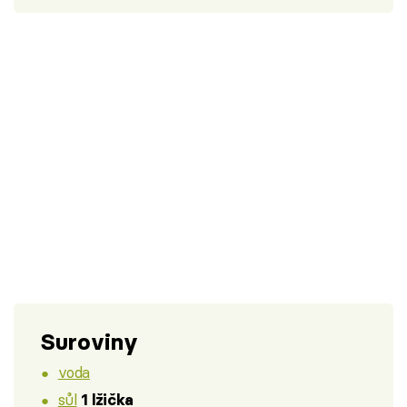
Suroviny
voda
sůl
1 lžička