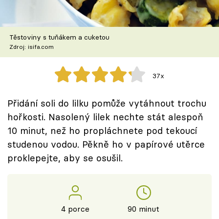
Škola vaření
Recepty z TV
Těstoviny s tuňákem a cuketou
Zdroj: isifa.com
Speciál: Cuketa
37x
Těhotnej kuchař
Přidání soli do lilku pomůže vytáhnout trochu
Sledujte prima+
hořkosti. Nasolený lilek nechte stát alespoň
10 minut, než ho propláchnete pod tekoucí
Přihlášení
studenou vodou. Pěkně ho v papírové utěrce
proklepejte, aby se osušil.
Sledujte nás
4 porce
90 minut