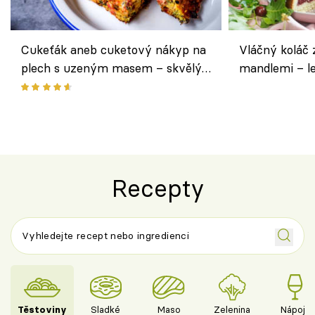
Cukeťák aneb cuketový nákyp na
Vláčný koláč 
plech s uzeným masem – skvělý
mandlemi – l
způsob, jak zpracovat přerostlé
i na oslavu
cukety
Recepty
Těstoviny
Sladké
Maso
Zelenina
Nápoje