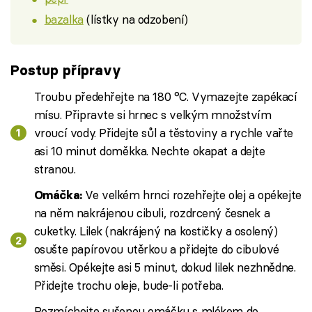
bazalka
(lístky na odzobení)
Postup přípravy
Troubu předehřejte na 180 °C. Vymazejte zapékací
mísu. Připravte si hrnec s velkým množstvím
vroucí vody. Přidejte sůl a těstoviny a rychle vařte
asi 10 minut doměkka. Nechte okapat a dejte
stranou.
Ve velkém hrnci rozehřejte olej a opékejte
Omáčka:
na něm nakrájenou cibuli, rozdrcený česnek a
cuketky. Lilek (nakrájený na kostičky a osolený)
osušte papírovou utěrkou a přidejte do cibulové
směsi. Opékejte asi 5 minut, dokud lilek nezhnědne.
Přidejte trochu oleje, bude-li potřeba.
Rozmíchejte sušenou omáčku s mlékem do