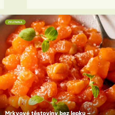
ZELENINA
Mrkvové těstoviny bez lepku –