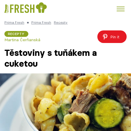
Prima Fresh
■
Prima Fresh
Recepty
Kuře
Polévky k večeři
Rychlé večeře
Trendy:
RECEPTY
Pin it
Martina Čerňanská
Česká kuchyně
Čokoláda
Těstoviny s tuňákem a
cuketou
Témata
Recepty
Články
TV Program