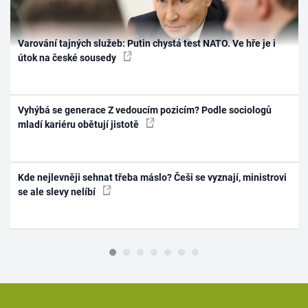
Varování tajných služeb: Putin chystá test NATO. Ve hře je i
útok na české sousedy
Vyhýbá se generace Z vedoucím pozicím? Podle sociologů
mladí kariéru obětují jistotě
Kde nejlevněji sehnat třeba máslo? Češi se vyznají, ministrovi
se ale slevy nelíbí