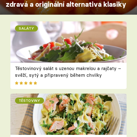
zdravá a originální alternativa klasiky
SALÁTY
Těstovinový salát s uzenou makrelou a rajčaty –
svěží, sytý a připravený během chvilky
TĚSTOVINY