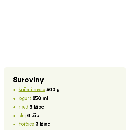
Suroviny
kuřecí maso
500 g
jogurt
250 ml
med
3 lžíce
olej
6 lžic
hořčice
3 lžíce