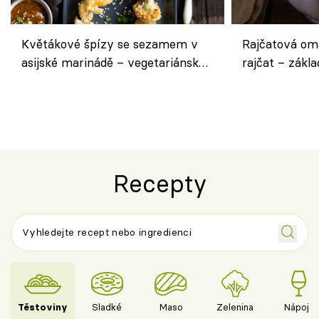
Květákové špízy se sezamem v
Rajčatová om
asijské marinádě – vegetariánská
rajčat – zákla
chuťovka z grilu
Recepty
Těstoviny
Sladké
Maso
Zelenina
Nápoje