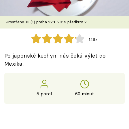
Škola vaření
Recepty z TV
Prostřeno XI (1) praha 22.1. 2015 předkrm 2
Speciál: Cuketa
146x
Těhotnej kuchař
Po japonské kuchyni nás čeká výlet do
Sledujte prima+
Mexika!
Přihlášení
5 porcí
60 minut
Sledujte nás