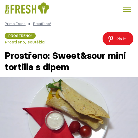
Prima Fresh
■
Prostřeno!
Kuře
Polévky k večeři
Rychlé večeře
Trendy:
PROSTŘENO!
Pin it
Prostřeno, soutěžící
Česká kuchyně
Čokoláda
Prostřeno: Sweet&sour mini
tortilla s dipem
Témata
Recepty
Články
TV Program