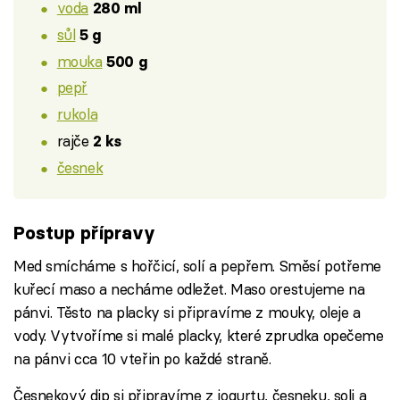
voda
280 ml
sůl
5 g
mouka
500 g
pepř
rukola
rajče
2 ks
česnek
Postup přípravy
Med smícháme s hořčicí, solí a pepřem. Směsí potřeme
kuřecí maso a necháme odležet. Maso orestujeme na
pánvi. Těsto na placky si připravíme z mouky, oleje a
vody. Vytvoříme si malé placky, které zprudka opečeme
na pánvi cca 10 vteřin po každé straně.
Česnekový dip si připravíme z jogurtu, česneku, soli a