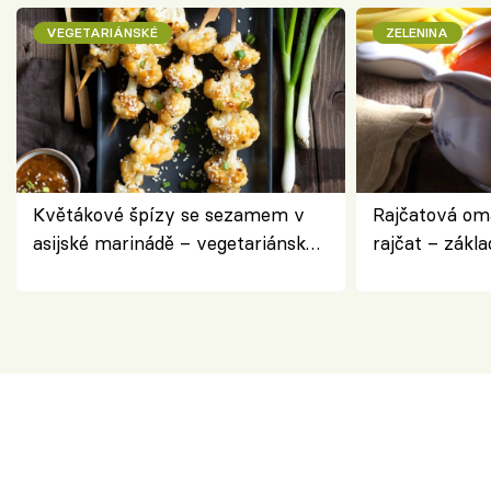
VEGETARIÁNSKÉ
ZELENINA
Květákové špízy se sezamem v
Rajčatová om
asijské marinádě – vegetariánská
rajčat – zákla
chuťovka z grilu