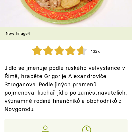
Škola vaření
Recepty z TV
New Image4
Speciál: Cuketa
Těhotnej kuchař
132x
Sledujte prima+
Jídlo se jmenuje podle ruského velvyslance v
Římě, hraběte Grigorije Alexandroviče
Přihlášení
Stroganova. Podle jiných pramenů
pojmenoval kuchař jídlo po zaměstnavatelích,
významné rodině finančníků a obchodníků z
Sledujte nás
Novgorodu.