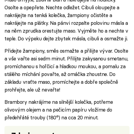
Osolte a opepřete. Nechte odležet. Cibuli oloupejte a
nakrájejte na tenká kolečka, žampiony očistěte a
nakrájejte na plátky. Na pánvi rozpalte polovinu másla a
na něm zprudka orestujte maso. Vyjměte ho a nechte v
teple. Do výpeku dejte zbytek másla, cibuli a osmažte ji.
Přidejte žampiony, směs osmažte a přilijte vývar. Osolte
a vše vařte asi sedm minut. Přilijte zakysanou smetanu,
promíchanou s hořčicí a hladkou moukou, a pomalu za
stálého míchání povařte, až omáčka zhoustne. Do
základu vraťte maso, promíchejte a dobře společně
prohřejte, ale už nevařte!
Brambory nakrájíme na silnější kolečka, potřeme
olivovým olejem a na pečicím papíru vložíme do
předehřáté trouby (180°) na cca 20 minut.