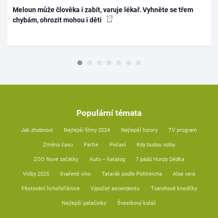
Meloun může člověka i zabít, varuje lékař. Vyhněte se třem
chybám, ohrozit mohou i děti
Populární témata
Jak zhubnout
Nejlepší filmy 2024
Nejlepší horory
TV program
Změna času
Partie
Počasí
Kdy budou volby
ZOO Nové začátky
Auto – katalog
7 pádů Honzy Dědka
Volby 2025
Svařené víno
Tatarák podle Pohlreicha
Aloe vera
Pěstování lichořeřišnice
Výpočet ascendentu
Tvarohové knedlíky
Nejlepší palačinky
Švestkový koláč