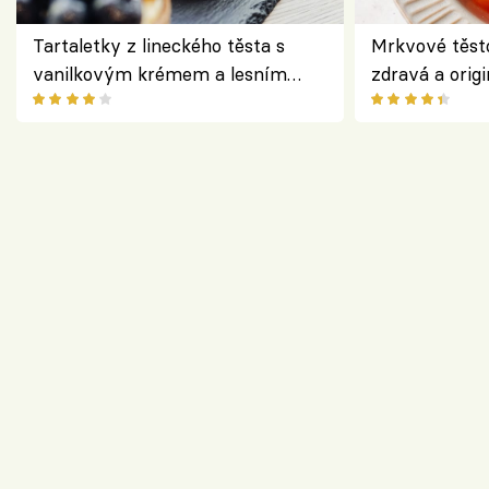
Tartaletky z lineckého těsta s
Mrkvové těst
vanilkovým krémem a lesním
zdravá a origi
ovocem podle Bread Society
klasiky