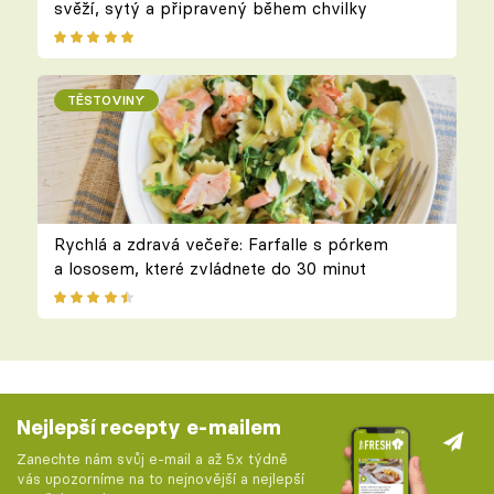
svěží, sytý a připravený během chvilky
TĚSTOVINY
Rychlá a zdravá večeře: Farfalle s pórkem
a lososem, které zvládnete do 30 minut
Nejlepší recepty e-mailem
Zanechte nám svůj e-mail a až 5x týdně
vás upozorníme na to nejnovější a nejlepší