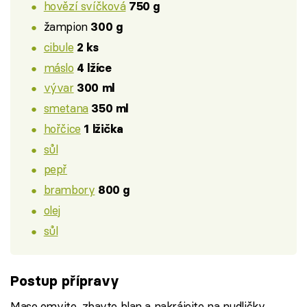
hovězí svíčková
750 g
žampion
300 g
cibule
2 ks
máslo
4 lžíce
vývar
300 ml
smetana
350 ml
hořčice
1 lžička
sůl
pepř
brambory
800 g
olej
sůl
Postup přípravy
Maso omyjte, zbavte blan a nakrájejte na nudličky.