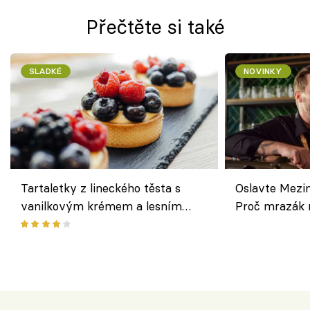
Přečtěte si také
SLADKÉ
NOVINKY
Tartaletky z lineckého těsta s
Oslavte Mezin
vanilkovým krémem a lesním
Proč mrazák n
ovocem podle Bread Society
horku vsadit 