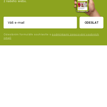
z našeho webu.
ODESLAT
Odesláním formuláře souhlasíte s
podmínkami zpracování osobních
údajů