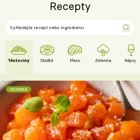
Recepty
Těstoviny
Sladké
Maso
Zelenina
Nápoje
ZELENINA