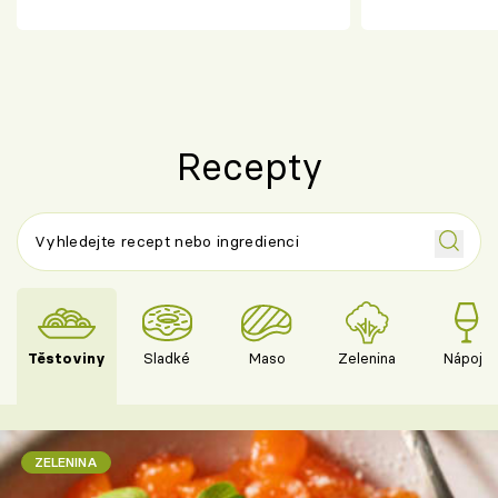
chuťovka z grilu
Recepty
Těstoviny
Sladké
Maso
Zelenina
Nápoje
ZELENINA