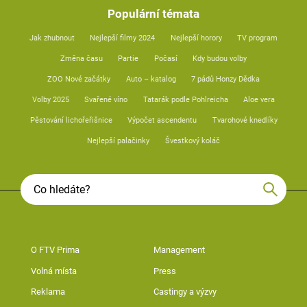
Populární témata
Jak zhubnout
Nejlepší filmy 2024
Nejlepší horory
TV program
Změna času
Partie
Počasí
Kdy budou volby
ZOO Nové začátky
Auto – katalog
7 pádů Honzy Dědka
Volby 2025
Svařené víno
Tatarák podle Pohlreicha
Aloe vera
Pěstování lichořeřišnice
Výpočet ascendentu
Tvarohové knedlíky
Nejlepší palačinky
Švestkový koláč
O FTV Prima
Management
Volná místa
Press
Reklama
Castingy a výzvy