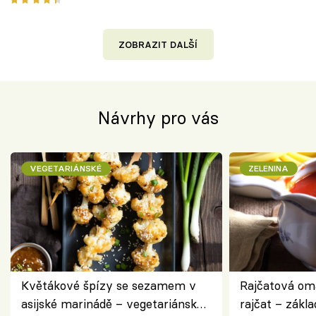
ZOBRAZIT DALŠÍ
Návrhy pro vás
VEGETARIÁNSKÉ
ZELENINA
Květákové špízy se sezamem v
Rajčatová om
asijské marinádě – vegetariánská
rajčat – zákla