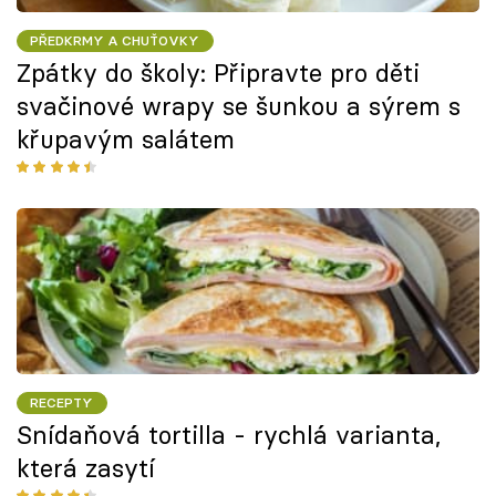
PŘEDKRMY A CHUŤOVKY
Zpátky do školy: Připravte pro děti
svačinové wrapy se šunkou a sýrem s
křupavým salátem
RECEPTY
Snídaňová tortilla - rychlá varianta,
která zasytí