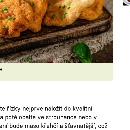
ze
e řízky nejprve naložit do kvalitní
 a poté obalte ve strouhance nebo v
ení bude maso křehčí a šťavnatější, což