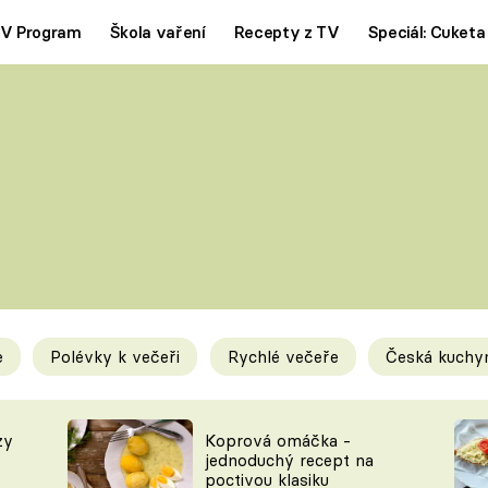
V Program
Škola vaření
Recepty z TV
Speciál: Cuketa
Polévky
Saláty
ČESKÁ KLASIKA
TĚSTOVIN
SILNÉ VÝVARY
SLADKÉ
KRÉMOVÉ
BEZMASÁ J
e
Polévky k večeři
Rychlé večeře
Česká kuchy
y
Tipy a triky
Novink
zy
Koprová omáčka -
jednoduchý recept na
poctivou klasiku
KAM ZA JÍDLEM
BLOG