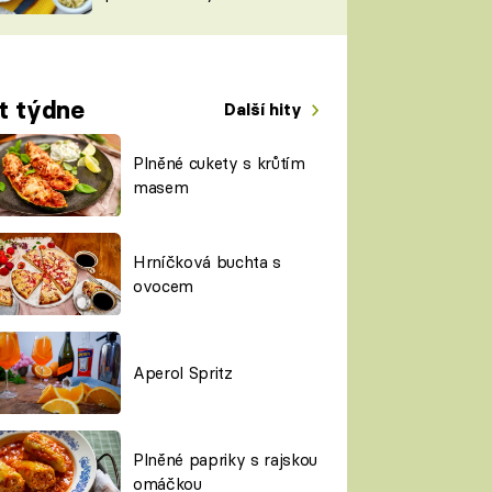
TORKY
ESH
t týdne
Další hity
Plněné cukety s krůtím
masem
Hrníčková buchta s
ovocem
Aperol Spritz
Plněné papriky s rajskou
omáčkou