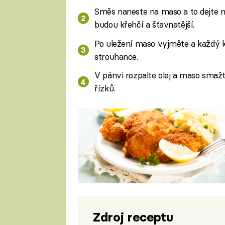
Směs naneste na maso a to dejte n
budou křehčí a šťavnatější.
Po uležení maso vyjměte a každý 
strouhance.
V pánvi rozpalte olej a maso smažt
řízků.
Zdroj receptu