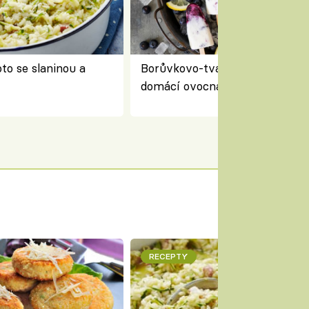
to se slaninou a
Borůvkovo-tvarohové nanuky 
domácí ovocná zmrzlina na dř
RECEPTY