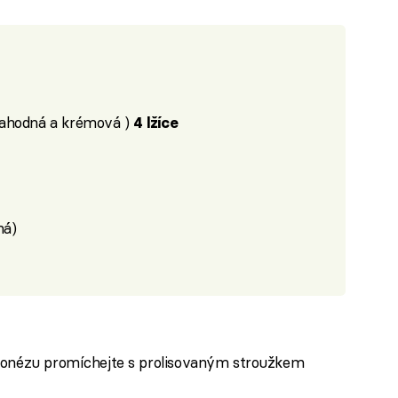
lahodná a krémová )
4 lžíce
ná)
ajonézu promíchejte s prolisovaným stroužkem