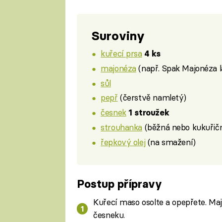
Suroviny
kuřecí prsa
4 ks
majonéza
(např. Spak Majonéza 
sůl
pepř
(čerstvě namletý)
česnek
1 stroužek
strouhanka
(běžná nebo kukuřič
řepkový olej
(na smažení)
Postup přípravy
Kuřecí maso osolte a opepřete. M
česneku.