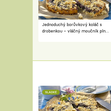
Jednoduchý borůvkový koláč s
drobenkou – vláčný moučník plný
ovoce
SLADKÉ