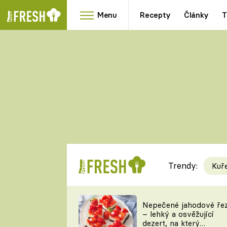
Menu
Recepty
Články
T
Oblíbené
Přílohy
recepty
HRANOLKY
HOUBY
KNEDLÍKY
DÝNĚ
KAŠE
RYCHLOVKY
Trendy:
Kuř
Populární
Videorecept
Nepečené jahodové ře
– lehký a osvěžující
kuchaři
dezert, na který
TEĎ VAŘÍ ŠÉF!