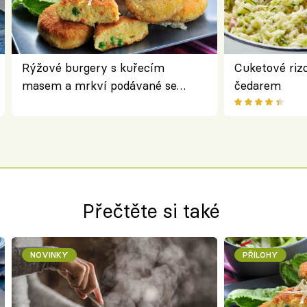
Rýžové burgery s kuřecím
Cuketové rizo
masem a mrkví podávané se
čedarem
salátem – lehká a chutná večeře
Přečtěte si také
NOVINKY
PŘÍLOHY