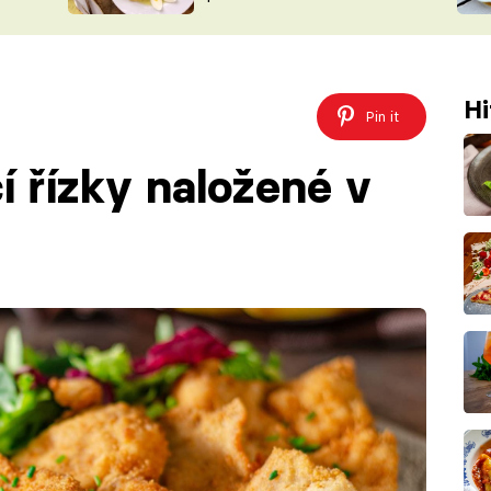
ŠÉFREDAK
VYCHYTÁVKY
SOUTĚŽ FR
NA NÁKUPECH
ČASOPIS
Hi
Pin it
í řízky naložené v