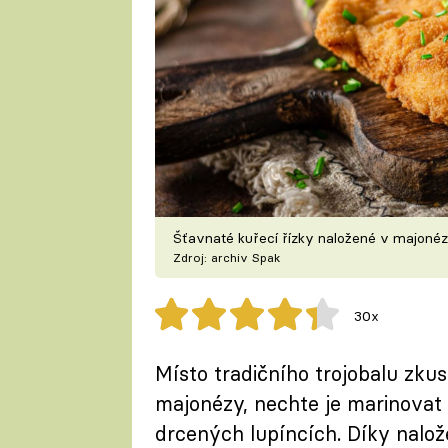
Šťavnaté kuřecí řízky naložené v majoné
Zdroj: archiv Spak
30x
Místo tradičního trojobalu zkust
majonézy, nechte je marinovat
drcených lupíncích. Díky nalož