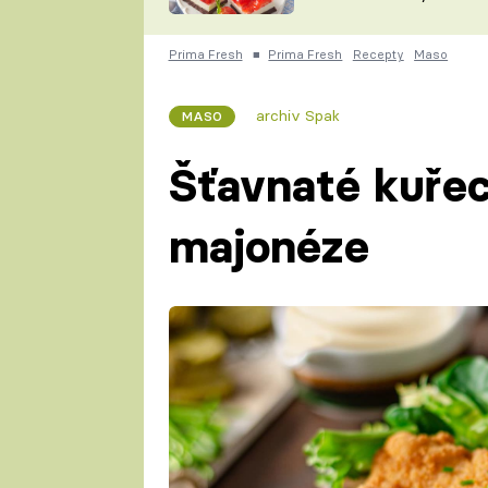
nepotřebujete troubu
ZDENĚK
ČESKO NA TALÍŘI
POHLREICH
Prima Fresh
■
Prima Fresh
Recepty
Maso
KAROLÍNA,
JAROSLAV SAPÍK
DOMÁCÍ
archiv Spak
MASO
KUCHAŘKA
KAROLÍNA
KAMBERSKÁ
Šťavnaté kuřec
majonéze