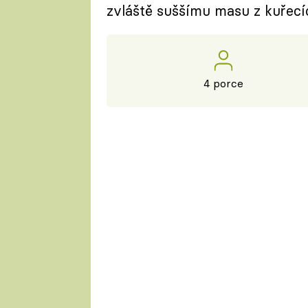
zvláště suššímu masu z kuřecíc
4 porce