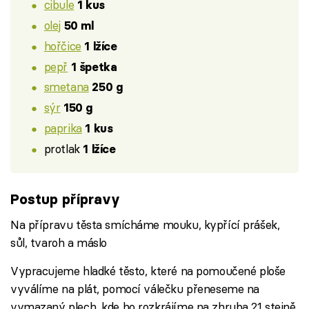
cibule
1 kus
olej
50 ml
hořčice
1 lžíce
pepř
1 špetka
smetana
250 g
sýr
150 g
paprika
1 kus
protlak
1 lžíce
Postup přípravy
Na přípravu těsta smícháme mouku, kypřící prášek,
sůl, tvaroh a máslo
Vypracujeme hladké těsto, které na pomoučené ploše
vyválíme na plát, pomocí válečku přeneseme na
vymazaný plech, kde ho rozkrájíme na zhruba 21 stejně