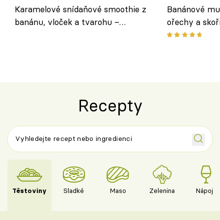
Karamelové snídaňové smoothie z
Banánové muf
banánu, vloček a tvarohu –
ořechy a skoř
snídaně do skleničky
Recepty
Těstoviny
Sladké
Maso
Zelenina
Nápoje