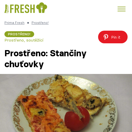
Prima Fresh
■
Prostřeno!
Kuře
Polévky k večeři
Rychlé večeře
Trendy:
PROSTŘENO!
Pin it
Prostřeno, soutěžící
Česká kuchyně
Čokoláda
Prostřeno: Stančiny
chuťovky
Témata
Recepty
Články
TV Program