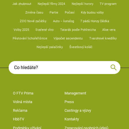
Jak zhubnout
Nejlepší filmy 2024
Nejlepší horory
TV program
Změna času
Partie
Počasí
Kdy budou volby
ZOO Nové začátky
Auto – katalog
7 pádů Honzy Dědka
Volby 2025
Svařené víno
Tatarák podle Pohlreicha
Aloe vera
Pěstování lichořeřišnice
Výpočet ascendentu
Tvarohové knedlíky
Nejlepší palačinky
Švestkový koláč
O FTV Prima
Management
Volná místa
Press
Reklama
Castingy a výzvy
HbbTV
Kontakty
Podmínky užívání
Zpracování osobních údajů