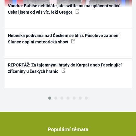
Vondra: Babiše nehlídáte, ale svítíte mu na uplácení voličů.
Čekal jsem od vás víc, řekl Gregor
Nebeská podívaná nad Českem se blíží. Působivé zatmění
Slunce doplní meteorická show
REPORTÁŽ: Za tajemnými hrady do Karpat aneb Fascinující
zříceniny u českých hranic
Populární témata