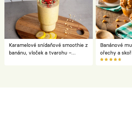
Karamelové snídaňové smoothie z
Banánové muf
banánu, vloček a tvarohu –
ořechy a skoř
snídaně do skleničky