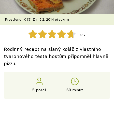
Škola vaření
Recepty z TV
Prostřeno IX (3) Zlín 5.2. 2014 předkrm
Speciál: Cuketa
73x
Těhotnej kuchař
Rodinný recept na slaný koláč z vlastního
Sledujte prima+
tvarohového těsta hostům připomněl hlavně
pizzu.
Přihlášení
Sledujte nás
5 porcí
60 minut