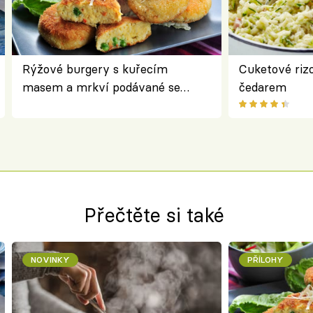
Rýžové burgery s kuřecím
Cuketové rizo
masem a mrkví podávané se
čedarem
salátem – lehká a chutná večeře
Přečtěte si také
NOVINKY
PŘÍLOHY