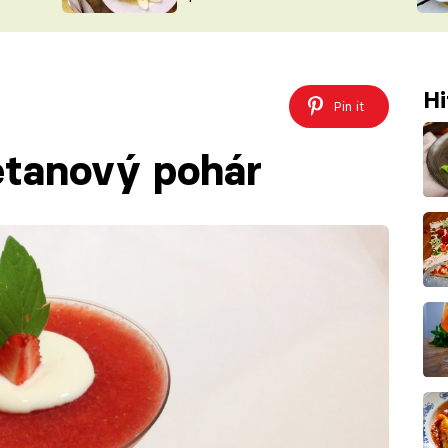
ŠÉFREDAK
VYCHYTÁVKY
SOUTĚŽ FR
NA NÁKUPECH
ČASOPIS
Hi
Pin it
etanový pohár