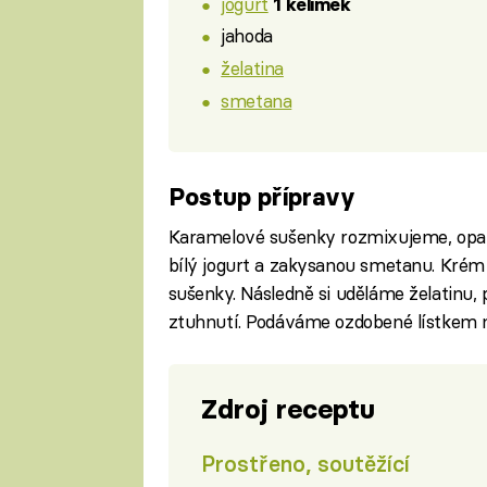
jogurt
1 kelímek
jahoda
želatina
smetana
Postup přípravy
Karamelové sušenky rozmixujeme, opa
bílý jogurt a zakysanou smetanu. Krém
sušenky. Následně si uděláme želatinu
ztuhnutí. Podáváme ozdobené lístkem 
Zdroj receptu
Prostřeno, soutěžící