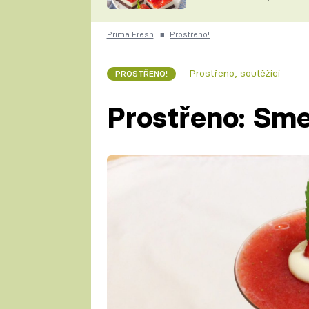
nepotřebujete troubu
ZDENĚK
ČESKO NA TALÍŘI
POHLREICH
Prima Fresh
■
Prostřeno!
KAROLÍNA,
JAROSLAV SAPÍK
DOMÁCÍ
Prostřeno, soutěžící
PROSTŘENO!
KUCHAŘKA
KAROLÍNA
KAMBERSKÁ
Prostřeno: Sm