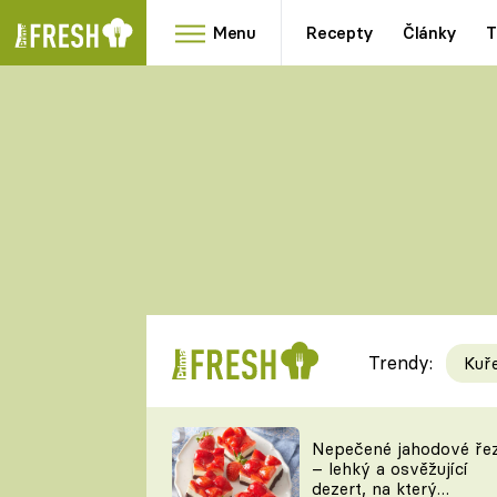
Menu
Recepty
Články
T
Oblíbené
Přílohy
recepty
HRANOLKY
HOUBY
KNEDLÍKY
DÝNĚ
KAŠE
RYCHLOVKY
Trendy:
Kuř
Populární
Videorecept
Nepečené jahodové ře
– lehký a osvěžující
kuchaři
dezert, na který
TEĎ VAŘÍ ŠÉF!