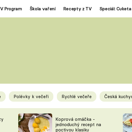
V Program
Škola vaření
Recepty z TV
Speciál: Cuketa
Polévky
Saláty
ČESKÁ KLASIKA
TĚSTOVIN
SILNÉ VÝVARY
SLADKÉ
KRÉMOVÉ
BEZMASÁ J
e
Polévky k večeři
Rychlé večeře
Česká kuchy
y
Tipy a triky
Novink
zy
Koprová omáčka -
jednoduchý recept na
poctivou klasiku
KAM ZA JÍDLEM
BLOG