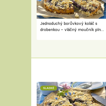
Jednoduchý borůvkový koláč s
drobenkou – vláčný moučník plný
ovoce
SLADKÉ