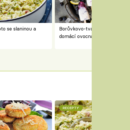
to se slaninou a
Borůvkovo-tvarohové nanuky 
domácí ovocná zmrzlina na dř
RECEPTY