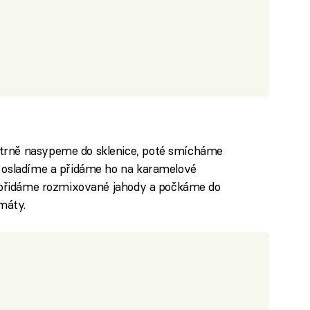
trně nasypeme do sklenice, poté smícháme
 osladíme a přidáme ho na karamelové
, přidáme rozmixované jahody a počkáme do
máty.