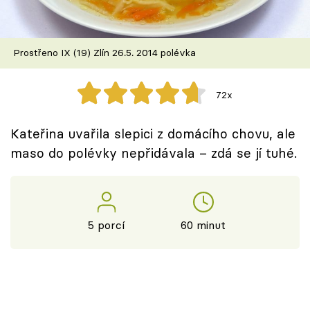
Škola vaření
Recepty z TV
Prostřeno IX (19) Zlín 26.5. 2014 polévka
Speciál: Cuketa
72x
Těhotnej kuchař
Kateřina uvařila slepici z domácího chovu, ale
Sledujte prima+
maso do polévky nepřidávala – zdá se jí tuhé.
Přihlášení
5 porcí
60 minut
Sledujte nás