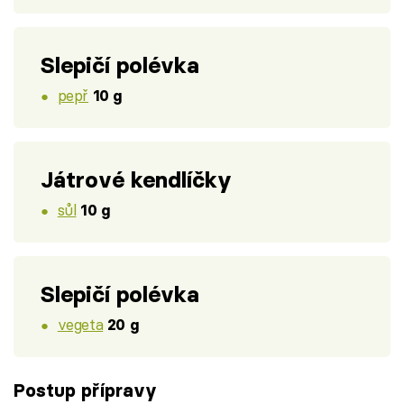
Slepičí polévka
pepř
10 g
Játrové kendlíčky
sůl
10 g
Slepičí polévka
vegeta
20 g
Postup přípravy