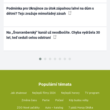
Podmínka pro Ukrajince za útok zápalnou lahví na dům s
dětmi? Tejc zvažuje mimořádný zásah
Na „Švarcenberský“ kanál už neodbočíte. Chyba vydržela 30
let, teď ceduli celou odstraní
Populární témata
Jak zhubnout
Nejlepší filmy 2024
Nejlepší horory
TV program
Změna času
Partie
Počasí
Kdy budou volby
ZOO Nové začátky
Auto – katalog
7 pádů Honzy Dědka