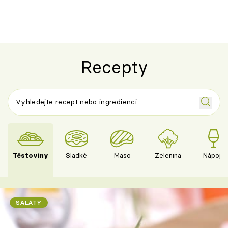
Recepty
Těstoviny
Sladké
Maso
Zelenina
Nápoje
SALÁTY