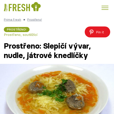
Prima Fresh
■
Prostřeno!
Kuře
Polévky k večeři
Rychlé večeře
Trendy:
PROSTŘENO!
Pin it
Prostřeno, soutěžící
Česká kuchyně
Čokoláda
Prostřeno: Slepičí vývar,
nudle, játrové knedlíčky
Témata
Recepty
Články
TV Program