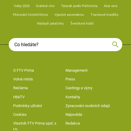
Volby 2025
Svařené víno
Tatarák podle Pohlreicha
Aloe vera
Pěstování lichořeřišnice
Výpočet ascendentu
Tvarohové knedlíky
Nejlepší palačinky
Švestkový koláč
O FTV Prima
Management
Volná místa
Press
Reklama
Castingy a výzvy
HbbTV
Kontakty
Podmínky užívání
Zpracování osobních údajů
Cookies
Nápověda
Vlastník FTV Prima spol. s
Redakce
r.o.