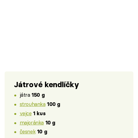
Játrové kendlíčky
játra
150 g
strouhanka
100 g
vejce
1 kus
majoránka
10 g
česnek
10 g