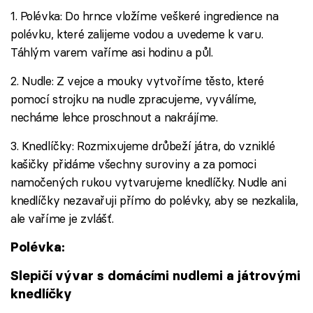
1. Polévka: Do hrnce vložíme veškeré ingredience na
polévku, které zalijeme vodou a uvedeme k varu.
Táhlým varem vaříme asi hodinu a půl.
2. Nudle: Z vejce a mouky vytvoříme těsto, které
pomocí strojku na nudle zpracujeme, vyválíme,
necháme lehce proschnout a nakrájíme.
3. Knedlíčky: Rozmixujeme drůbeží játra, do vzniklé
kašičky přidáme všechny suroviny a za pomoci
namočených rukou vytvarujeme knedlíčky. Nudle ani
knedlíčky nezavařuji přímo do polévky, aby se nezkalila,
ale vaříme je zvlášť.
Polévka:
Slepičí vývar s domácími nudlemi a játrovými
knedlíčky