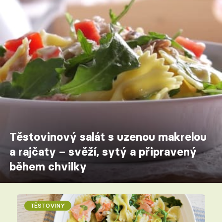
Těstovinový salát s uzenou makrelou
a rajčaty – svěží, sytý a připravený
během chvilky
TĚSTOVINY