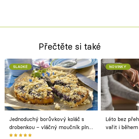
Přečtěte si také
SLADKÉ
NOVINKY
Jednoduchý borůvkový koláč s
Léto bez přeh
drobenkou – vláčný moučník plný
vařit i během
ovoce