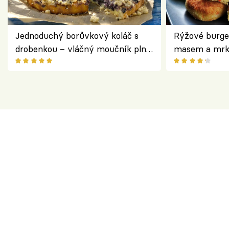
Jednoduchý borůvkový koláč s
Rýžové burge
drobenkou – vláčný moučník plný
masem a mrk
ovoce
salátem – leh