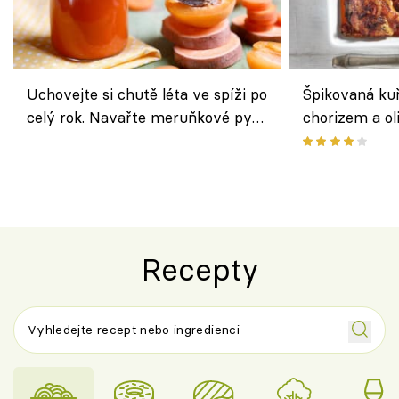
Uchovejte si chutě léta ve spíži po
Špikovaná kuř
celý rok. Navařte meruňkové pyré
chorizem a o
nebo středomořské sugo
letní zelenin
výraznou chu
Španělskem
Recepty