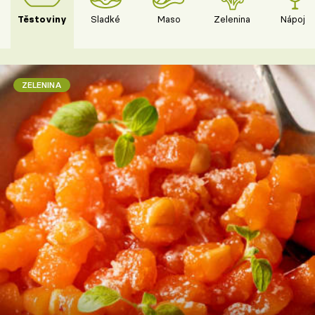
Těstoviny
Sladké
Maso
Zelenina
Nápoje
ZELENINA