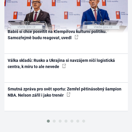
Babiš si chce posvítit na Klempířovu kulturní politiku.
Samozřejmě budu reagovat, uvedl
Válka skladů: Rusko a Ukrajina si navzájem ničí logistická
centra, k míru to ale nevede
Smutná zpráva pro svět sportu: Zemřel pětinásobný šampion
NBA. Nelson zářil i jako trenér