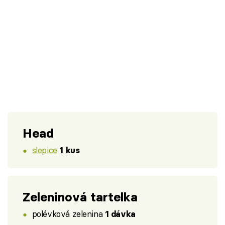
Head
slepice
1 kus
Zeleninová tartelka
polévková zelenina
1 dávka