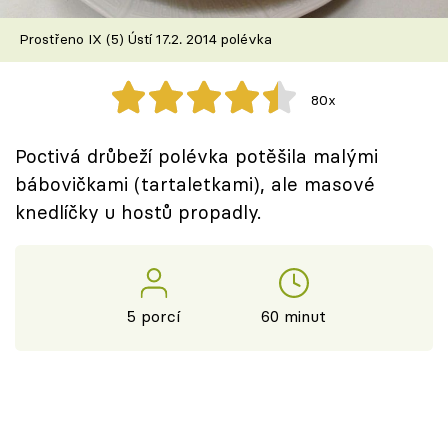
Škola vaření
Prostřeno IX (5) Ústí 17.2. 2014 polévka
Recepty z TV
80x
Speciál: Cuketa
Poctivá drůbeží polévka potěšila malými
Těhotnej kuchař
bábovičkami (tartaletkami), ale masové
knedlíčky u hostů propadly.
Sledujte prima+
Přihlášení
5 porcí
60 minut
Sledujte nás