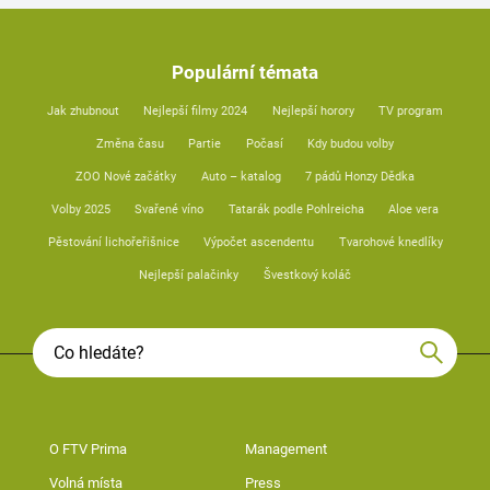
Populární témata
Jak zhubnout
Nejlepší filmy 2024
Nejlepší horory
TV program
Změna času
Partie
Počasí
Kdy budou volby
ZOO Nové začátky
Auto – katalog
7 pádů Honzy Dědka
Volby 2025
Svařené víno
Tatarák podle Pohlreicha
Aloe vera
Pěstování lichořeřišnice
Výpočet ascendentu
Tvarohové knedlíky
Nejlepší palačinky
Švestkový koláč
O FTV Prima
Management
Volná místa
Press