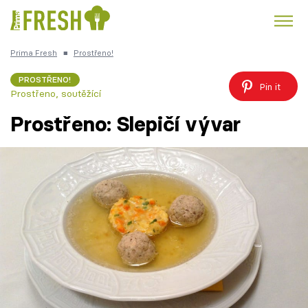
Prima Fresh
■
Prostřeno!
Kuře
Polévky k večeři
Rychlé večeře
Trendy:
PROSTŘENO!
Pin it
Prostřeno, soutěžící
Česká kuchyně
Čokoláda
Prostřeno: Slepičí vývar
Témata
Recepty
Články
TV Program