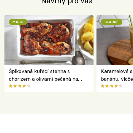
Návrhy pro vás
MASO
SLADKÉ
Špikovaná kuřecí stehna s
Karamelové s
chorizem a olivami pečená na
banánu, vloče
letní zelenině – šťavnaté maso s
snídaně do sk
výraznou chutí inspirovanou
Španělskem