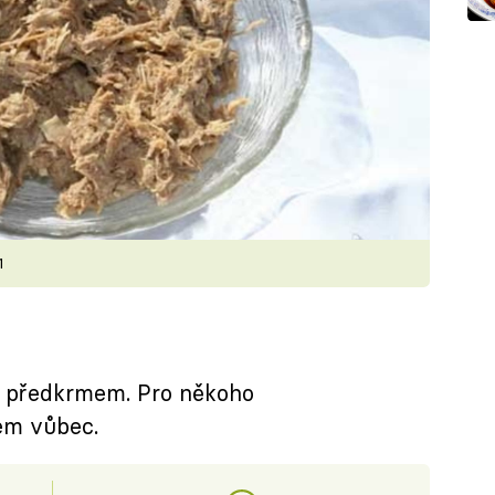
1
 předkrmem. Pro někoho
em vůbec.