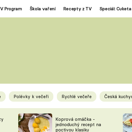
V Program
Škola vaření
Recepty z TV
Speciál: Cuketa
Polévky
Saláty
ČESKÁ KLASIKA
TĚSTOVIN
SILNÉ VÝVARY
SLADKÉ
KRÉMOVÉ
BEZMASÁ J
e
Polévky k večeři
Rychlé večeře
Česká kuchy
y
Tipy a triky
Novink
zy
Koprová omáčka -
jednoduchý recept na
poctivou klasiku
KAM ZA JÍDLEM
BLOG