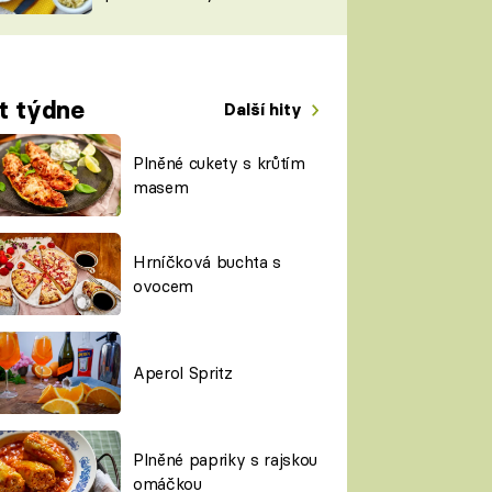
TORKY
ESH
t týdne
Další hity
Plněné cukety s krůtím
masem
Hrníčková buchta s
ovocem
Aperol Spritz
Plněné papriky s rajskou
omáčkou