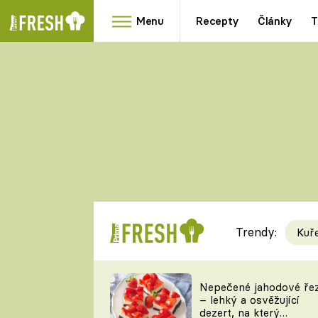
Menu
Recepty
Články
T
Oblíbené
Přílohy
recepty
HRANOLKY
HOUBY
KNEDLÍKY
DÝNĚ
KAŠE
RYCHLOVKY
Trendy:
Kuř
Populární
Videorecept
Nepečené jahodové ře
– lehký a osvěžující
kuchaři
dezert, na který
TEĎ VAŘÍ ŠÉF!