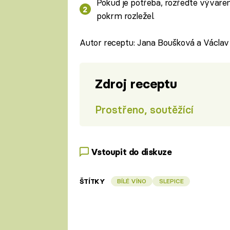
Pokud je potřeba, rozřeďte vývare
pokrm rozležel.
Autor receptu: Jana Boušková a Václav
Zdroj receptu
Prostřeno, soutěžící
Vstoupit do diskuze
ŠTÍTKY
BÍLÉ VÍNO
SLEPICE