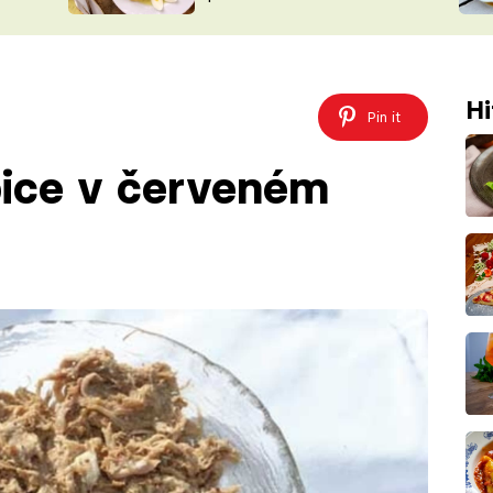
ŠÉFREDAK
VYCHYTÁVKY
SOUTĚŽ FR
NA NÁKUPECH
ČASOPIS
Hi
Pin it
pice v červeném