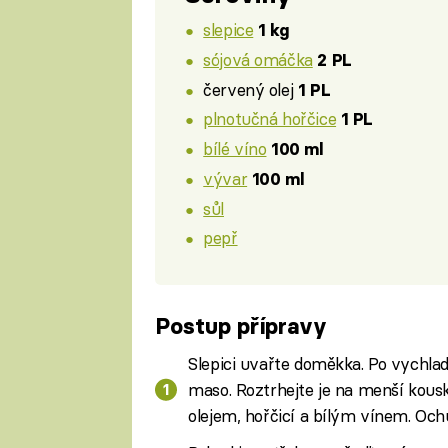
slepice
1 kg
sójová omáčka
2 PL
červený olej
1 PL
plnotučná hořčice
1 PL
bílé víno
100 ml
vývar
100 ml
sůl
pepř
Postup přípravy
Slepici uvařte doměkka. Po vychlad
maso. Roztrhejte je na menší kou
olejem, hořčicí a bílým vínem. Och