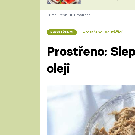
nepotřebujete troubu
ZDENĚK
ČESKO NA TALÍŘI
POHLREICH
Prima Fresh
■
Prostřeno!
KAROLÍNA,
JAROSLAV SAPÍK
DOMÁCÍ
Prostřeno, soutěžící
PROSTŘENO!
KUCHAŘKA
KAROLÍNA
KAMBERSKÁ
Prostřeno: Sle
oleji