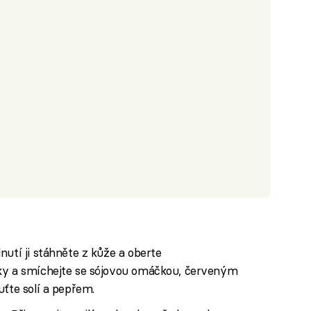
nutí ji stáhněte z kůže a oberte
sky a smíchejte se sójovou omáčkou, červeným
uťte solí a pepřem.