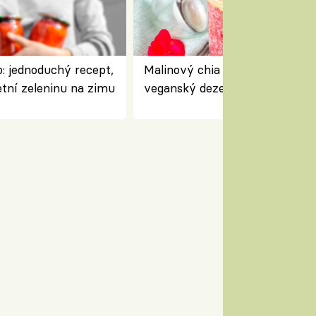
: jednoduchý recept,
Malinový chia pudink s kokose
etní zeleninu na zimu
veganský dezert plný ovoce a
ořechů