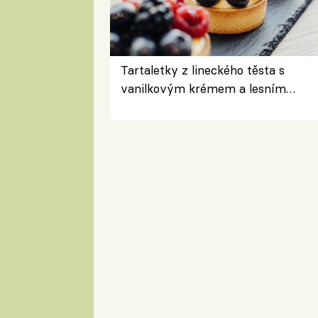
Tartaletky z lineckého těsta s
vanilkovým krémem a lesním
ovocem podle Bread Society