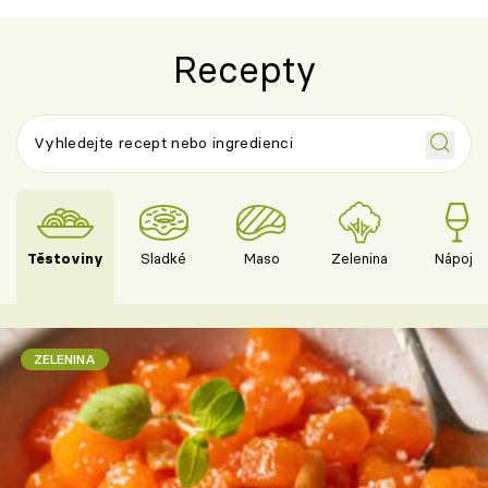
Recepty
Těstoviny
Sladké
Maso
Zelenina
Nápoje
ZELENINA