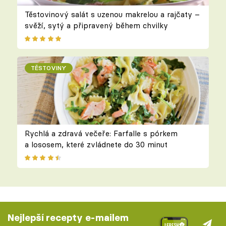
Těstovinový salát s uzenou makrelou a rajčaty –
svěží, sytý a připravený během chvilky
TĚSTOVINY
Rychlá a zdravá večeře: Farfalle s pórkem
a lososem, které zvládnete do 30 minut
Nejlepší recepty e-mailem