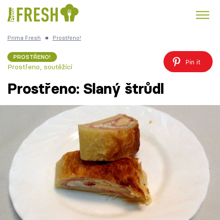
Prima Fresh
■
Prostřeno!
Kuře
Polévky k večeři
Rychlé večeře
Trendy:
PROSTŘENO!
Pin it
Prostřeno, soutěžící
Česká kuchyně
Čokoláda
Prostřeno: Slaný štrůdl
Témata
Recepty
Články
TV Program