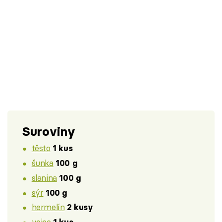
Suroviny
těsto
1 kus
šunka
100 g
slanina
100 g
sýr
100 g
hermelín
2 kusy
vejce