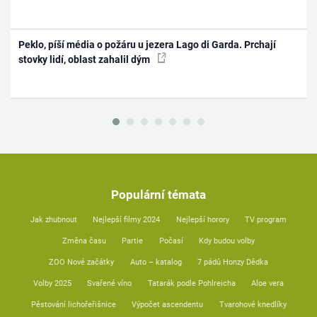
Peklo, píší média o požáru u jezera Lago di Garda. Prchají
stovky lidí, oblast zahalil dým
Populární témata
Jak zhubnout
Nejlepší filmy 2024
Nejlepší horory
TV program
Změna času
Partie
Počasí
Kdy budou volby
ZOO Nové začátky
Auto – katalog
7 pádů Honzy Dědka
Volby 2025
Svařené víno
Tatarák podle Pohlreicha
Aloe vera
Pěstování lichořeřišnice
Výpočet ascendentu
Tvarohové knedlíky