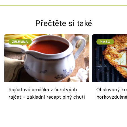
Přečtěte si také
ZELENINA
MASO
Rajčatová omáčka z čerstvých
Obalovaný kuř
rajčat – základní recept plný chuti
horkovzdušné 
novém pojetí
Olivera