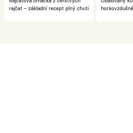
Rajčatová omáčka z čerstvých
Obalovaný kuř
rajčat – základní recept plný chuti
horkovzdušné 
novém pojetí
Olivera