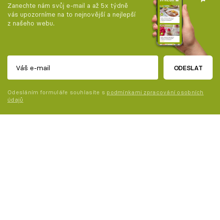
Zanechte nám svůj e-mail a až 5x týdně
vás upozorníme na to nejnovější a nejlepší
z našeho webu.
ODESLAT
Odesláním formuláře souhlasíte s
podmínkami zpracování osobních
údajů