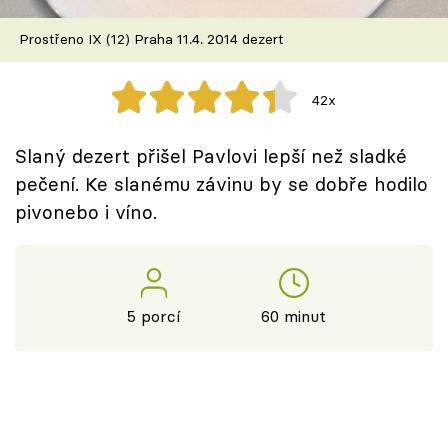
Škola vaření
Prostřeno IX (12) Praha 11.4. 2014 dezert
Recepty z TV
42x
Speciál: Cuketa
Slaný dezert přišel Pavlovi lepší než sladké
Těhotnej kuchař
pečení. Ke slanému závinu by se dobře hodilo
pivonebo i víno.
Sledujte prima+
Přihlášení
5 porcí
60 minut
Sledujte nás