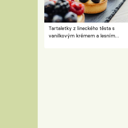
Tartaletky z lineckého těsta s
vanilkovým krémem a lesním
ovocem podle Bread Society