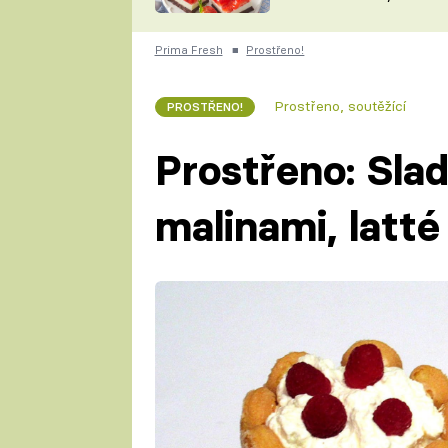
nepotřebujete troubu
ZDENĚK
ČESKO NA TALÍŘI
POHLREICH
Prima Fresh
■
Prostřeno!
KAROLÍNA,
JAROSLAV SAPÍK
DOMÁCÍ
Prostřeno, soutěžící
PROSTŘENO!
KUCHAŘKA
KAROLÍNA
KAMBERSKÁ
Prostřeno: Sla
malinami, latté