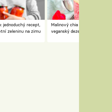
: jednoduchý recept,
Malinový chia pudink s kokose
etní zeleninu na zimu
veganský dezert plný ovoce a
ořechů