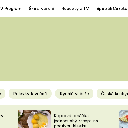
V Program
Škola vaření
Recepty z TV
Speciál: Cuketa
Polévky
Saláty
ČESKÁ KLASIKA
TĚSTOVIN
SILNÉ VÝVARY
SLADKÉ
KRÉMOVÉ
BEZMASÁ J
e
Polévky k večeři
Rychlé večeře
Česká kuchy
y
Tipy a triky
Novink
zy
Koprová omáčka -
jednoduchý recept na
poctivou klasiku
KAM ZA JÍDLEM
BLOG