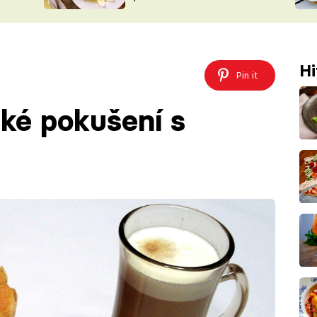
ŠÉFREDAK
VYCHYTÁVKY
SOUTĚŽ FR
NA NÁKUPECH
ČASOPIS
Hi
Pin it
dké pokušení s