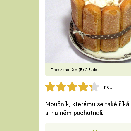
Prostreno! XV (5) 2.3. dez
116x
Moučník, kterému se také říká
si na něm pochutnali.