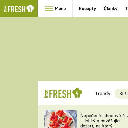
Menu
Recepty
Články
T
Oblíbené
Přílohy
recepty
HRANOLKY
HOUBY
KNEDLÍKY
DÝNĚ
KAŠE
RYCHLOVKY
Trendy:
Kuř
Populární
Videorecept
Nepečené jahodové ře
– lehký a osvěžující
kuchaři
dezert, na který
TEĎ VAŘÍ ŠÉF!