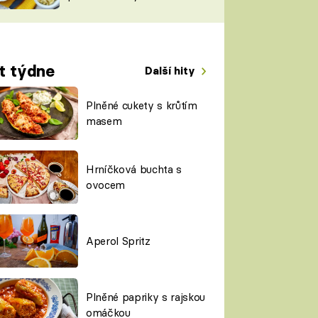
TORKY
ESH
t týdne
Další hity
Plněné cukety s krůtím
masem
Hrníčková buchta s
ovocem
Aperol Spritz
Plněné papriky s rajskou
omáčkou