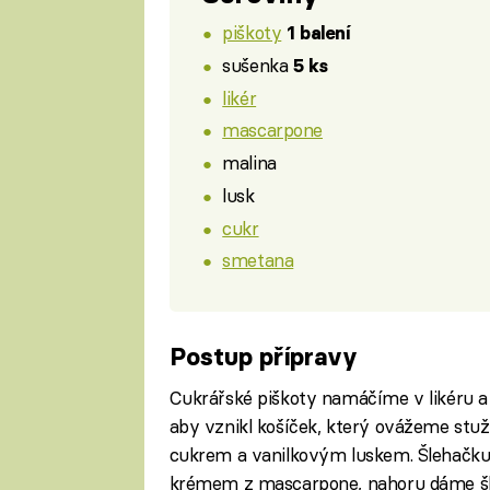
piškoty
1 balení
sušenka
5 ks
likér
mascarpone
malina
lusk
cukr
smetana
Postup přípravy
Cukrářské piškoty namáčíme v likéru a
aby vznikl košíček, který ovážeme stu
cukrem a vanilkovým luskem. Šlehačku
krémem z mascarpone, nahoru dáme šl