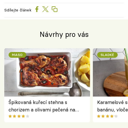
Sdílejte článek
Návrhy pro vás
MASO
SLADKÉ
Špikovaná kuřecí stehna s
Karamelové s
chorizem a olivami pečená na
banánu, vloče
letní zelenině – šťavnaté maso s
snídaně do sk
výraznou chutí inspirovanou