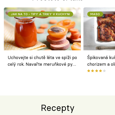
JAK NA TO - TIPY A TRIKY V KUCHYNI
MASO
Uchovejte si chutě léta ve spíži po
Špikovaná kuř
celý rok. Navařte meruňkové pyré
chorizem a o
nebo středomořské sugo
letní zelenin
výraznou chu
Španělskem
Recepty