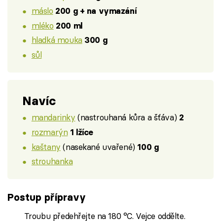
máslo
200 g + na vymazání
mléko
200 ml
hladká mouka
300 g
sůl
Navíc
mandarinky
(nastrouhaná kůra a šťáva)
2
rozmarýn
1 lžíce
kaštany
(nasekané uvařené)
100 g
strouhanka
Postup přípravy
Troubu předehřejte na 180 °C. Vejce oddělte.