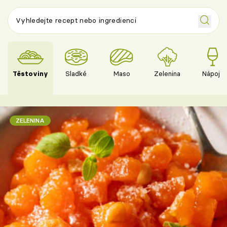
Těstoviny
Sladké
Maso
Zelenina
Nápoje
ZELENINA