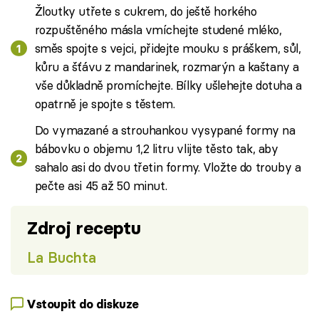
Žloutky utřete s cukrem, do ještě horkého
rozpuštěného másla vmíchejte studené mléko,
směs spojte s vejci, přidejte mouku s práškem, sůl,
kůru a šťávu z mandarinek, rozmarýn a kaštany a
vše důkladně promíchejte. Bílky ušlehejte dotuha a
opatrně je spojte s těstem.
Do vymazané a strouhankou vysypané formy na
bábovku o objemu 1,2 litru vlijte těsto tak, aby
sahalo asi do dvou třetin formy. Vložte do trouby a
pečte asi 45 až 50 minut.
Zdroj receptu
La Buchta
Vstoupit do diskuze