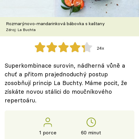
Škola vaření
Recepty z TV
Rozmarýnovo-mandarinková bábovka s kaštany
Zdroj: La Buchta
Speciál: Cuketa
24x
Těhotnej kuchař
Superkombinace surovin, nádherná vůně a
Sledujte prima+
chuť a přitom prajednoduchý postup
zosobňují princip La Buchty. Máme pocit, že
Přihlášení
získáte novou stálici do moučníkového
repertoáru.
Sledujte nás
1 porce
60 minut