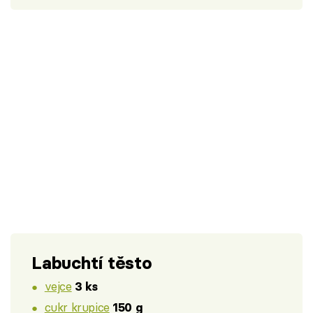
Labuchtí těsto
vejce
3 ks
cukr krupice
150 g