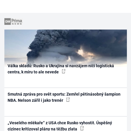
Válka skladů: Rusko a Ukrajina si navzájem ničí logistická
centra, k míru to ale nevede
Smutná zpráva pro svět sportu: Zemřel pětinásobný šampion
NBA. Nelson zářil i jako trenér
„Veselého mlékaře“ z USA chce Rusko vyhostit. Úspěšný
cizinec kritizoval plány na těžbu zlata