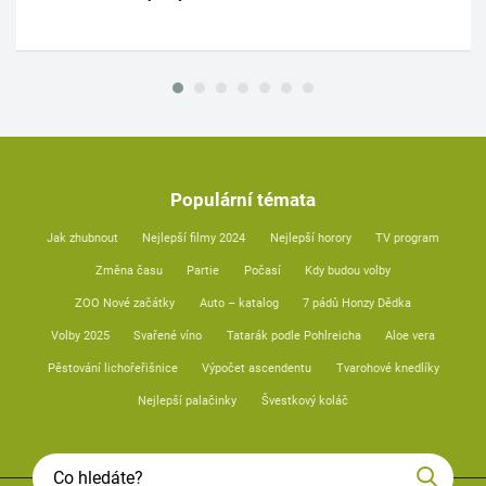
Populární témata
Jak zhubnout
Nejlepší filmy 2024
Nejlepší horory
TV program
Změna času
Partie
Počasí
Kdy budou volby
ZOO Nové začátky
Auto – katalog
7 pádů Honzy Dědka
Volby 2025
Svařené víno
Tatarák podle Pohlreicha
Aloe vera
Pěstování lichořeřišnice
Výpočet ascendentu
Tvarohové knedlíky
Nejlepší palačinky
Švestkový koláč