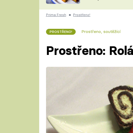
skvělý způsob, jak
ZDENĚK
zpracovat přerostlé
ČESKO NA TALÍŘI
cukety
POHLREICH
Prima Fresh
■
Prostřeno!
KAROLÍNA,
JAROSLAV SAPÍK
DOMÁCÍ
Prostřeno, soutěžící
PROSTŘENO!
KUCHAŘKA
KAROLÍNA
KAMBERSKÁ
Prostřeno: Rol