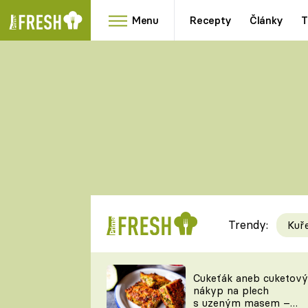
Menu
Recepty
Články
T
Oblíbené
Přílohy
recepty
HRANOLKY
HOUBY
KNEDLÍKY
DÝNĚ
KAŠE
RYCHLOVKY
Trendy:
Kuř
Populární
Videorecept
Cukeťák aneb cuketový
nákyp na plech
kuchaři
s uzeným masem –
TEĎ VAŘÍ ŠÉF!