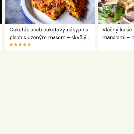
Cukeťák aneb cuketový nákyp na
Vláčný koláč 
plech s uzeným masem – skvělý
mandlemi – l
způsob, jak zpracovat přerostlé
i na oslavu
cukety