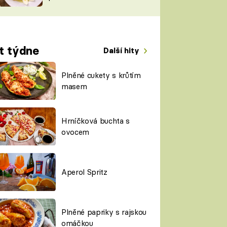
TORKY
ESH
t týdne
Další hity
Plněné cukety s krůtím
masem
Hrníčková buchta s
ovocem
Aperol Spritz
Plněné papriky s rajskou
omáčkou