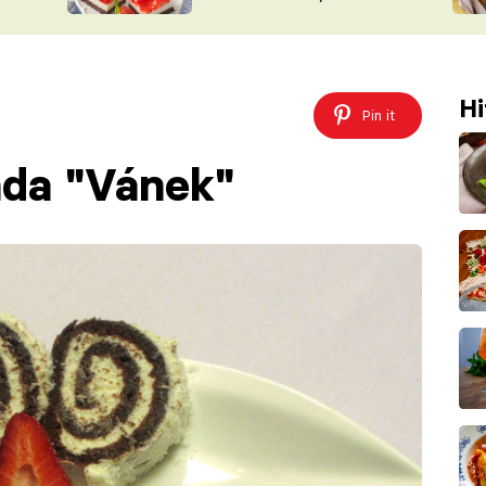
nepotřebujete troubu
ŠÉFREDAK
VYCHYTÁVKY
SOUTĚŽ FR
NA NÁKUPECH
ČASOPIS
Hi
Pin it
áda "Vánek"