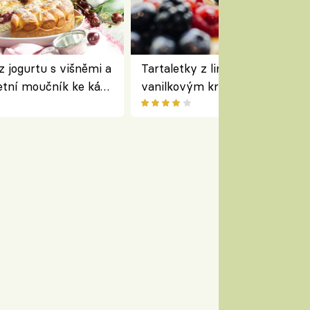
z jogurtu s višněmi a
Tartaletky z lineckého těsta s
etní moučník ke kávě
vanilkovým krémem a lesním
ovocem podle Bread Society