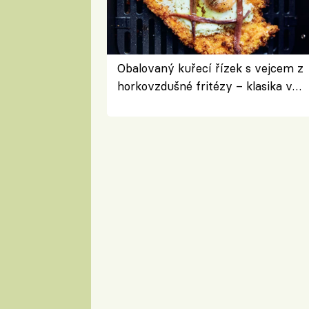
Obalovaný kuřecí řízek s vejcem z
horkovzdušné fritézy – klasika v
novém pojetí podle Jamieho
Olivera