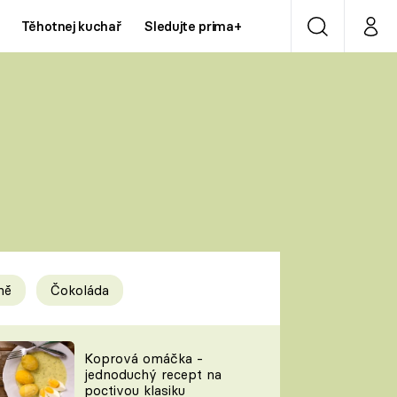
Těhotnej kuchař
Sledujte prima+
Vyhledávání
Můj p
Prima+
Y
CNN Prima NEWS
Prima ZOOM
ÍDLA
Prima LIVING
Prima Ženy
ně
Čokoláda
Prima LAJK
y
Koprová omáčka -
jednoduchý recept na
Sledujte nás
poctivou klasiku