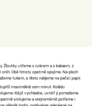
lky. Žloutky utřeme s cukrem a s kakaem, z
hý sníh. Obě hmoty opatrně spojíme. Na plech
ažeme tukem, a těsto nalijeme na pečicí papír.
stupňů maximálně osm minut. Roládu
lujeme. Když vychladne, uvnitř ji pomažeme
opatrně srolujeme a stejnoměrně potřeme i
 na několik hodin, podáváme nakrájené na