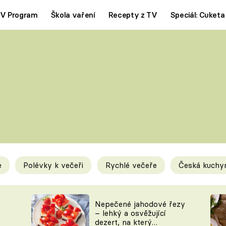
V Program
Škola vaření
Recepty z TV
Speciál: Cuketa
Polévky
Saláty
ČESKÁ KLASIKA
TĚSTOVIN
SILNÉ VÝVARY
SLADKÉ
KRÉMOVÉ
BEZMASÁ J
e
Polévky k večeři
Rychlé večeře
Česká kuchy
y
Tipy a triky
Novink
Nepečené jahodové řezy
– lehký a osvěžující
dezert, na který
KAM ZA JÍDLEM
BLOG