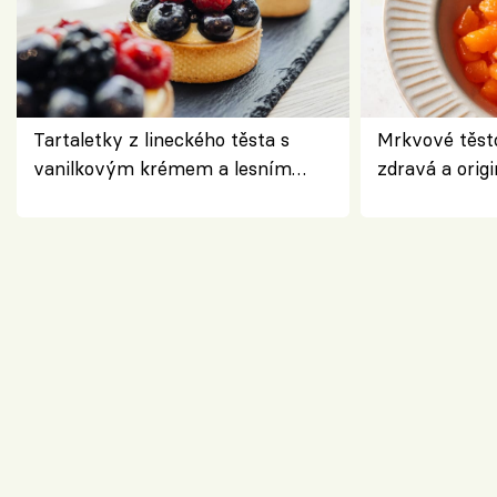
Tartaletky z lineckého těsta s
Mrkvové těst
vanilkovým krémem a lesním
zdravá a origi
ovocem podle Bread Society
klasiky