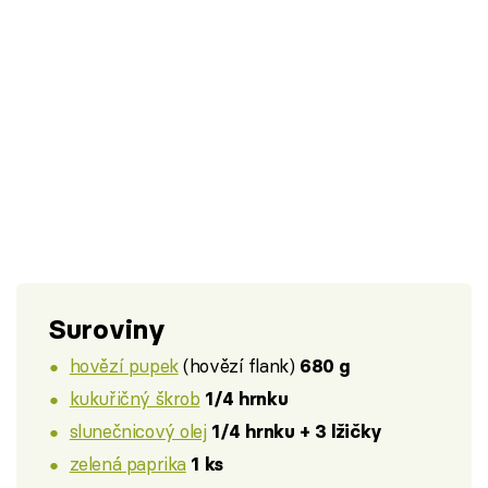
Suroviny
hovězí pupek
(hovězí flank)
680 g
kukuřičný škrob
1/4 hrnku
slunečnicový olej
1/4 hrnku + 3 lžičky
zelená paprika
1 ks