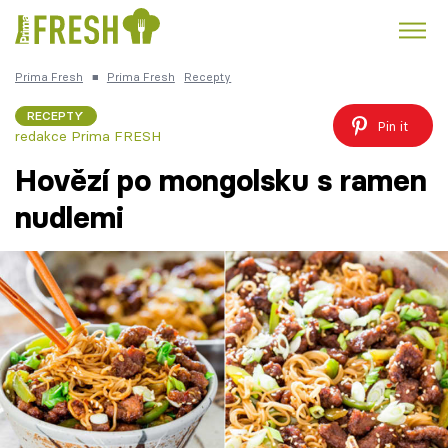
Prima Fresh
■
Prima Fresh
Recepty
Kuře
Polévky k večeři
Rychlé večeře
Trendy:
RECEPTY
Pin it
redakce Prima FRESH
Česká kuchyně
Čokoláda
Hovězí po mongolsku s ramen
nudlemi
Témata
Recepty
Články
TV Program