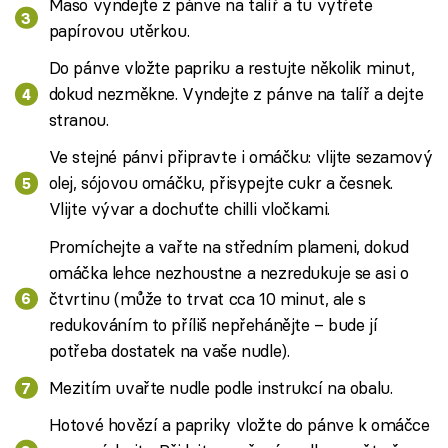
Maso vyndejte z pánve na talíř a tu vytřete
papírovou utěrkou.
Do pánve vložte papriku a restujte několik minut,
dokud nezměkne. Vyndejte z pánve na talíř a dejte
stranou.
Ve stejné pánvi připravte i omáčku: vlijte sezamový
olej, sójovou omáčku, přisypejte cukr a česnek.
Vlijte vývar a dochuťte chilli vločkami.
Promíchejte a vařte na středním plameni, dokud
omáčka lehce nezhoustne a nezredukuje se asi o
čtvrtinu (může to trvat cca 10 minut, ale s
redukováním to příliš nepřehánějte – bude jí
potřeba dostatek na vaše nudle).
Mezitím uvařte nudle podle instrukcí na obalu.
Hotové hovězí a papriky vložte do pánve k omáčce