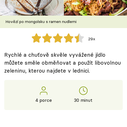
Škola vaření
Recepty z TV
Hovězí po mongolsku s ramen nudlemi
Speciál: Cuketa
29x
Těhotnej kuchař
Rychlé a chuťově skvěle vyvážené jídlo
Sledujte prima+
můžete směle obměňovat a použít libovolnou
zeleninu, kterou najdete v lednici.
Přihlášení
Sledujte nás
4 porce
30 minut