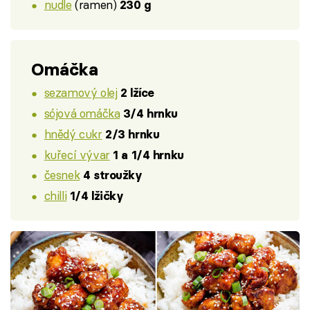
nudle
(ramen)
230 g
Omáčka
sezamový olej
2 lžíce
sójová omáčka
3/4 hrnku
hnědý cukr
2/3 hrnku
kuřecí vývar
1 a 1/4 hrnku
česnek
4 stroužky
chilli
1/4 lžičky