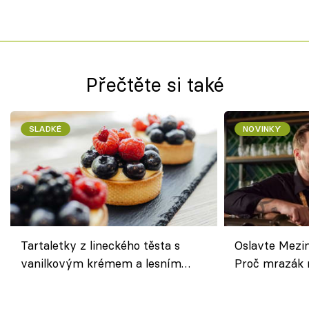
Přečtěte si také
SLADKÉ
NOVINKY
Tartaletky z lineckého těsta s
Oslavte Mezin
vanilkovým krémem a lesním
Proč mrazák n
ovocem podle Bread Society
horku vsadit 