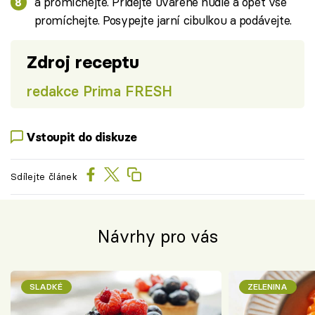
a promíchejte. Přidejte uvařené nudle a opět vše
promíchejte. Posypejte jarní cibulkou a podávejte.
Zdroj receptu
redakce Prima FRESH
Vstoupit do diskuze
Sdílejte článek
Návrhy pro vás
SLADKÉ
ZELENINA