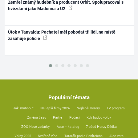
Zemřel známý hudebník a producent Orbit. Spolupracoval s
hvězdami jako Madonna a U2
Útok v Tanvaldu: Pachatel měl pobodat tři lidi, na místě
zasahuje policie
Populární témata
Jak zhubnout
Nejlepší filmy 2024
Nejlepší horory
TV program
Změna času
Partie
Počasí
Kdy budou volby
ZOO Nové začátky
Auto – katalog
7 pádů Honzy Dědka
Volby 2025
Svařené víno
Tatarák podle Pohlreicha
Aloe vera