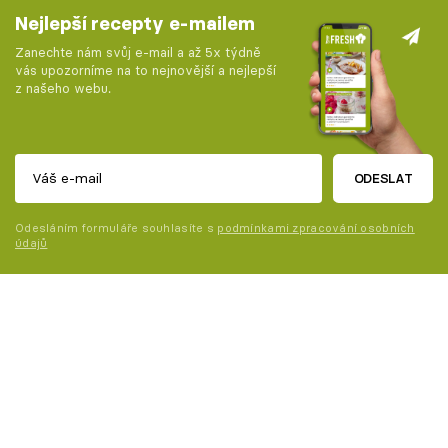
Nejlepší recepty e-mailem
Zanechte nám svůj e-mail a až 5x týdně
vás upozorníme na to nejnovější a nejlepší
z našeho webu.
ODESLAT
Odesláním formuláře souhlasíte s
podmínkami zpracování osobních
údajů