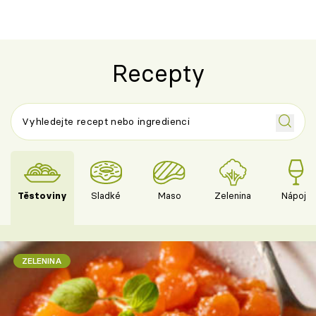
Recepty
Těstoviny
Sladké
Maso
Zelenina
Nápoje
ZELENINA