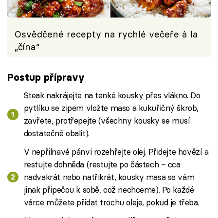
Osvědčené recepty na rychlé večeře à la
„čína“
Postup přípravy
Steak nakrájejte na tenké kousky přes vlákno. Do
pytlíku se zipem vložte maso a kukuřičný škrob,
zavřete, protřepejte (všechny kousky se musí
dostatečně obalit).
V nepřilnavé pánvi rozehřejte olej. Přidejte hovězí a
restujte dohněda (restujte po částech – cca
nadvakrát nebo natřikrát, kousky masa se vám
jinak připečou k sobě, což nechceme). Po každé
várce můžete přidat trochu oleje, pokud je třeba.