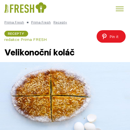
Prima Fresh
■
Prima Fresh
Recepty
Kuře
Polévky k večeři
Rychlé večeře
Trendy:
RECEPTY
Pin it
redakce Prima FRESH
Česká kuchyně
Čokoláda
Velikonoční koláč
Témata
Recepty
Články
TV Program