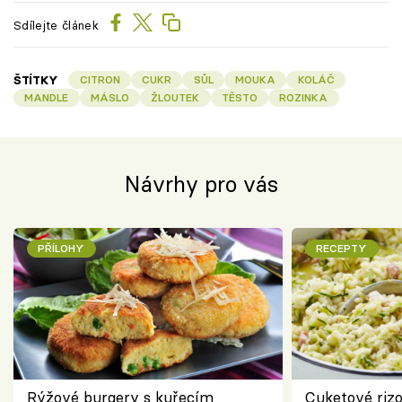
Sdílejte článek
ŠTÍTKY
CITRON
CUKR
SŮL
MOUKA
KOLÁČ
MANDLE
MÁSLO
ŽLOUTEK
TĚSTO
ROZINKA
Návrhy pro vás
PŘÍLOHY
RECEPTY
Rýžové burgery s kuřecím
Cuketové rizo