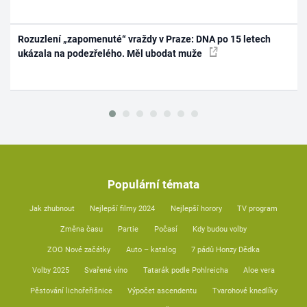
Rozuzlení „zapomenuté“ vraždy v Praze: DNA po 15 letech
ukázala na podezřelého. Měl ubodat muže
Populární témata
Jak zhubnout
Nejlepší filmy 2024
Nejlepší horory
TV program
Změna času
Partie
Počasí
Kdy budou volby
ZOO Nové začátky
Auto – katalog
7 pádů Honzy Dědka
Volby 2025
Svařené víno
Tatarák podle Pohlreicha
Aloe vera
Pěstování lichořeřišnice
Výpočet ascendentu
Tvarohové knedlíky