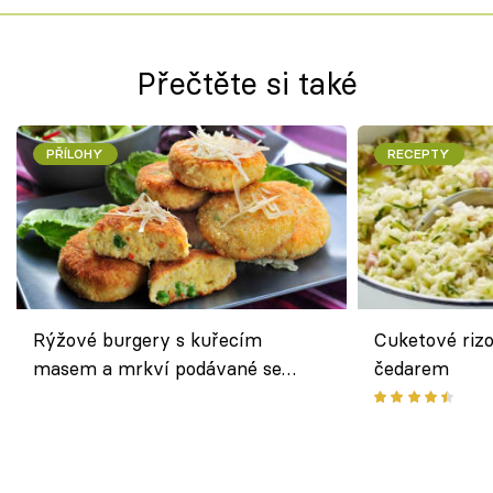
Přečtěte si také
PŘÍLOHY
RECEPTY
Rýžové burgery s kuřecím
Cuketové rizo
masem a mrkví podávané se
čedarem
salátem – lehká a chutná večeře