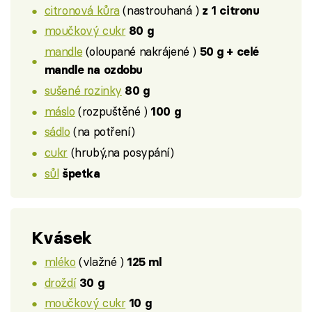
citronová kůra
(nastrouhaná )
z 1 citronu
moučkový cukr
80 g
mandle
(oloupané nakrájené )
50 g + celé
mandle na ozdobu
sušené rozinky
80 g
máslo
(rozpuštěné )
100 g
sádlo
(na potření)
cukr
(hrubý,na posypání)
sůl
špetka
Kvásek
mléko
(vlažné )
125 ml
droždí
30 g
moučkový cukr
10 g