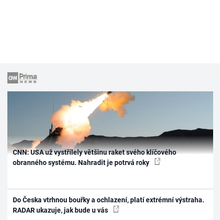
CNN: USA už vystřílely většinu raket svého klíčového
obranného systému. Nahradit je potrvá roky
Do Česka vtrhnou bouřky a ochlazení, platí extrémní výstraha.
RADAR ukazuje, jak bude u vás