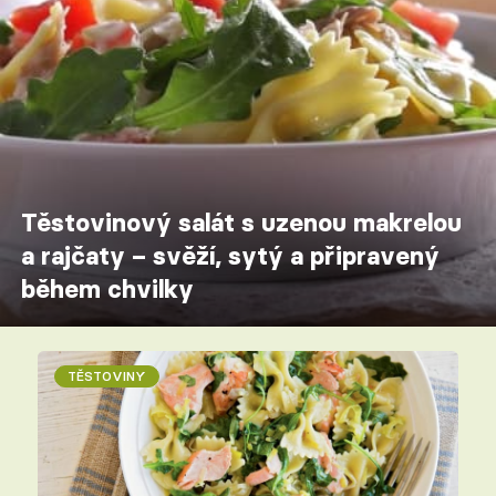
Těstovinový salát s uzenou makrelou
a rajčaty – svěží, sytý a připravený
během chvilky
TĚSTOVINY