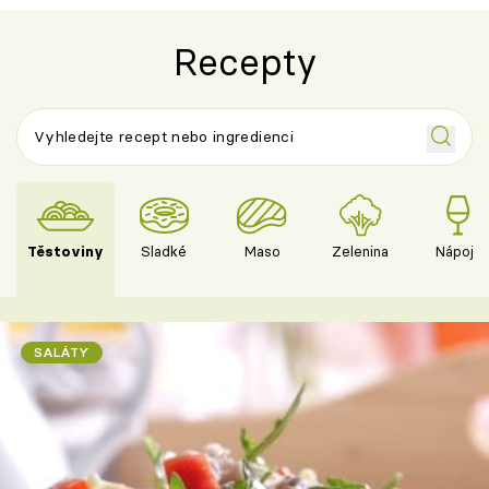
Recepty
Těstoviny
Sladké
Maso
Zelenina
Nápoje
SALÁTY