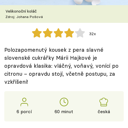
Škola vaření
Velikonoční koláč
Zdroj: Johana Pošová
Recepty z TV
Speciál: Cuketa
32x
Těhotnej kuchař
Polozapomenutý kousek z pera slavné
slovenské cukrářky Márii Hajkové je
Sledujte prima+
opravdová klasika: vláčný, voňavý, vonící po
citronu – opravdu stojí, včetně postupu, za
Přihlášení
vzkříšení!
Sledujte nás
6 porcí
60 minut
česká