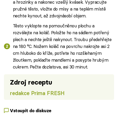
a hrozinky a nakonec vzešlý kvásek. Vypracujte
pružné těsto, vložte do mísy a na teplém místě
nechte kynout, až zdvojnásobí objem.
Těsto vyklopte na pomoučněnou plochu a
rozválejte na koláč. Položte ho na sádlem potřený
plech a nechte ještě nakynout. Troubu předehřejte
na 180 °C. Nožem koláč na povrchu nakrojte asi 2
cm hluboko do kříže, potřete ho rozšlehaným
žloutkem, poklaďte mandlemi a posypte hrubým
cukrem. Pečte dozlatova, asi 30 minut.
Zdroj receptu
redakce Prima FRESH
Vstoupit do diskuze