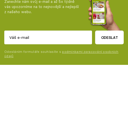
Zanechte nám svůj e-mail a až 5x týdně
vás upozorníme na to nejnovější a nejlepší
z našeho webu.
ODESLAT
Odesláním formuláře souhlasíte s
podmínkami zpracování osobních
údajů