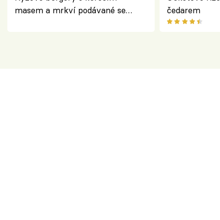
masem a mrkví podávané se
čedarem
salátem – lehká a chutná večeře