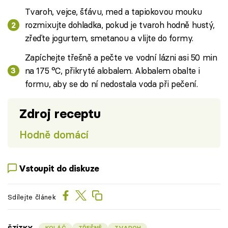
Tvaroh, vejce, šťávu, med a tapiokovou mouku
rozmixujte dohladka, pokud je tvaroh hodně hustý,
zřeďte jogurtem, smetanou a vlijte do formy.
Zapíchejte třešně a pečte ve vodní lázni asi 50 min
na 175 °C, přikryté alobalem. Alobalem obalte i
formu, aby se do ní nedostala voda při pečení.
Zdroj receptu
Hodně domácí
Vstoupit do diskuze
Sdílejte článek
KOLÁČ
TŘEŠNĚ
TVAROH