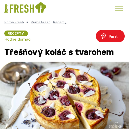
Prima Fresh
■
Prima Fresh
Recepty
Kuře
Polévky k večeři
Rychlé večeře
Trendy:
RECEPTY
Pin it
Hodně domácí
Česká kuchyně
Čokoláda
Třešňový koláč s tvarohem
Témata
Recepty
Články
TV Program