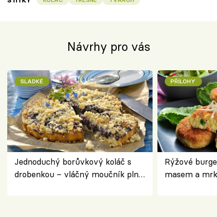
ŠTÍTKY
Návrhy pro vás
SLADKÉ
PŘÍLOHY
Jednoduchý borůvkový koláč s
Rýžové burge
drobenkou – vláčný moučník plný
masem a mrk
ovoce
salátem – leh