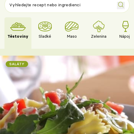
Těstoviny
Sladké
Maso
Zelenina
Nápoje
SALÁTY