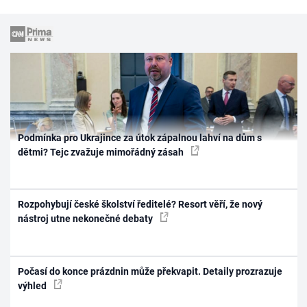
Podmínka pro Ukrajince za útok zápalnou lahví na dům s
dětmi? Tejc zvažuje mimořádný zásah
Rozpohybují české školství ředitelé? Resort věří, že nový
nástroj utne nekonečné debaty
Počasí do konce prázdnin může překvapit. Detaily prozrazuje
výhled