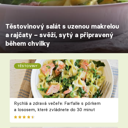
Těstovinový salát s uzenou makrelou
a rajčaty – svěží, sytý a připravený
během chvilky
TĚSTOVINY
Rychlá a zdravá večeře: Farfalle s pórkem
a lososem, které zvládnete do 30 minut