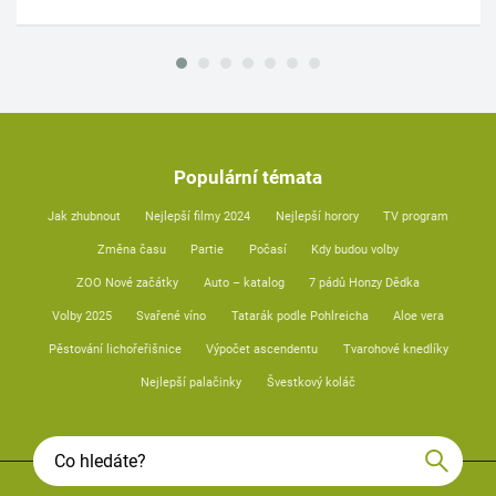
Populární témata
Jak zhubnout
Nejlepší filmy 2024
Nejlepší horory
TV program
Změna času
Partie
Počasí
Kdy budou volby
ZOO Nové začátky
Auto – katalog
7 pádů Honzy Dědka
Volby 2025
Svařené víno
Tatarák podle Pohlreicha
Aloe vera
Pěstování lichořeřišnice
Výpočet ascendentu
Tvarohové knedlíky
Nejlepší palačinky
Švestkový koláč