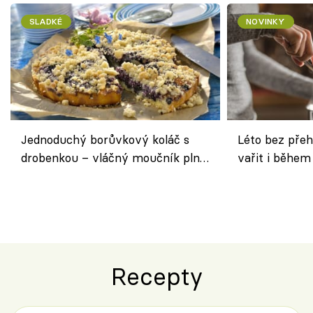
SLADKÉ
NOVINKY
Jednoduchý borůvkový koláč s
Léto bez přeh
drobenkou – vláčný moučník plný
vařit i během
ovoce
Recepty