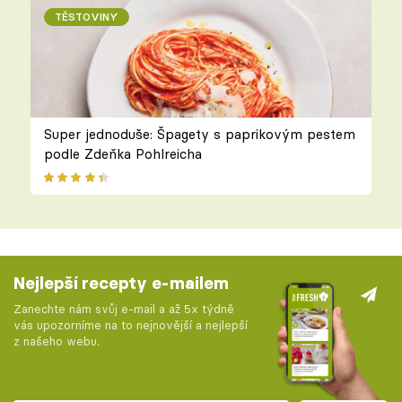
TĚSTOVINY
Super jednoduše: Špagety s paprikovým pestem
podle Zdeňka Pohlreicha
Nejlepší recepty e-mailem
Zanechte nám svůj e-mail a až 5x týdně
vás upozorníme na to nejnovější a nejlepší
z našeho webu.