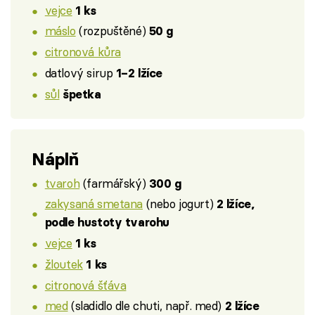
vejce
1 ks
máslo
(rozpuštěné)
50 g
citronová kůra
datlový sirup
1–2 lžíce
sůl
špetka
Náplň
tvaroh
(farmářský)
300 g
zakysaná smetana
(nebo jogurt)
2 lžíce,
podle hustoty tvarohu
vejce
1 ks
žloutek
1 ks
citronová šťáva
med
(sladidlo dle chuti, např. med)
2 lžíce