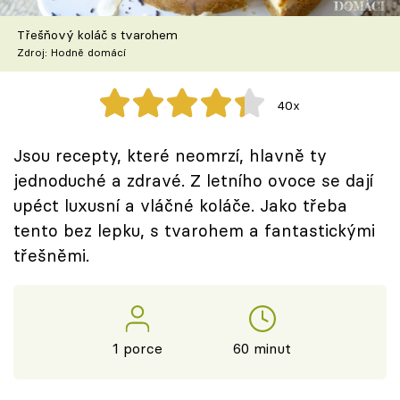
Škola vaření
Třešňový koláč s tvarohem
Zdroj: Hodně domácí
Recepty z TV
Speciál: Cuketa
40x
Těhotnej kuchař
Jsou recepty, které neomrzí, hlavně ty
jednoduché a zdravé. Z letního ovoce se dají
Sledujte prima+
upéct luxusní a vláčné koláče. Jako třeba
tento bez lepku, s tvarohem a fantastickými
Přihlášení
třešněmi.
Sledujte nás
1 porce
60 minut