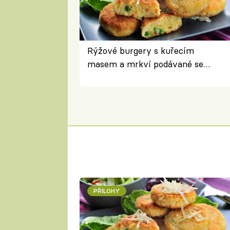
Rýžové burgery s kuřecím
masem a mrkví podávané se
salátem – lehká a chutná večeře
PŘÍLOHY