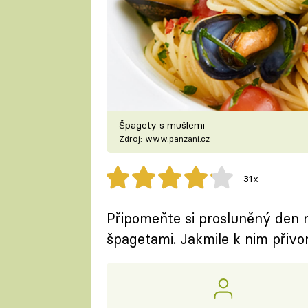
Špagety s mušlemi
Zdroj: www.panzani.cz
31x
Připomeňte si prosluněný den 
špagetami. Jakmile k nim přivon