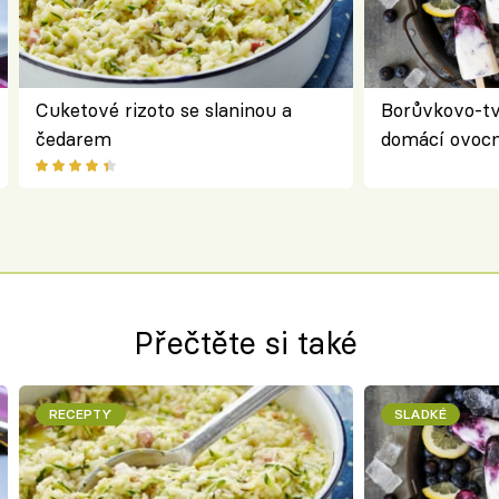
Cuketové rizoto se slaninou a
Borůvkovo-t
čedarem
domácí ovocn
Přečtěte si také
RECEPTY
SLADKÉ