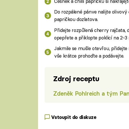
Česnek a chilli papričku si nakrájejt
Do rozpálené pánve nalijte olivový o
papričkou dozlatova.
Přidejte rozpůlená cherry rajčata, 
opepřete a přiklopte poklicí na 2−3
Jakmile se mušle otevřou, přidejte
vše krátce prohoďte a podávejte.
Zdroj receptu
Zdeněk Pohlreich a tým Pan
Vstoupit do diskuze