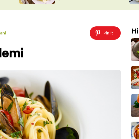
ŠÉFREDAK
VYCHYTÁVKY
SOUTĚŽ FR
NA NÁKUPECH
ČASOPIS
Hi
ani
Pin it
lemi