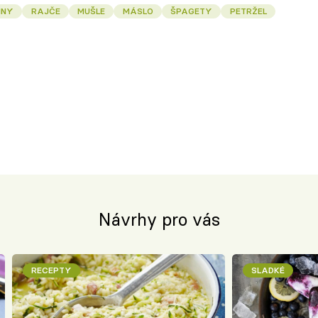
INY
RAJČE
MUŠLE
MÁSLO
ŠPAGETY
PETRŽEL
Návrhy pro vás
RECEPTY
SLADKÉ