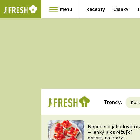
Menu
Recepty
Články
T
Oblíbené
Přílohy
recepty
HRANOLKY
HOUBY
KNEDLÍKY
DÝNĚ
KAŠE
RYCHLOVKY
Trendy:
Kuř
Populární
Videorecept
Nepečené jahodové ře
– lehký a osvěžující
kuchaři
dezert, na který
TEĎ VAŘÍ ŠÉF!