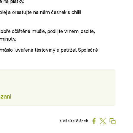
e na plátky.
lej a orestujte na něm česnek s chilli
dobře očištěné mušle, podlijte vínem, osolte,
 minuty.
 máslo, uvařené těstoviny a petržel. Společně
zani
Sdílejte článek