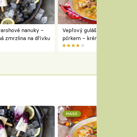
varohové nanuky –
Vepřový guláš s houbami a
á zmrzlina na dřívku
pórkem – krémový a voňavý
pokrm z jednoho hrnce
MASO