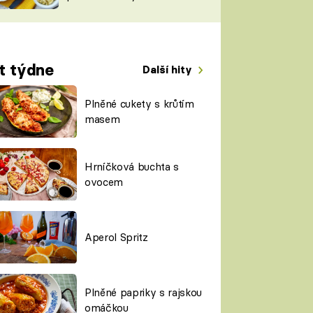
TORKY
ESH
t týdne
Další hity
Plněné cukety s krůtím
masem
Hrníčková buchta s
ovocem
Aperol Spritz
Plněné papriky s rajskou
omáčkou