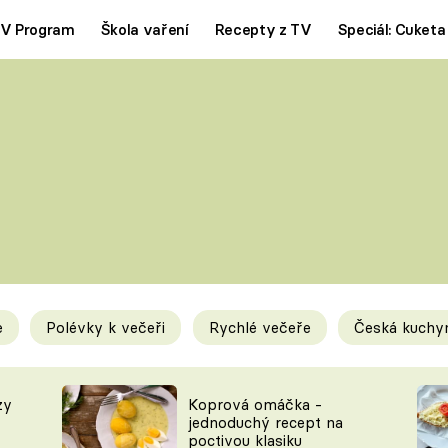
V Program
Škola vaření
Recepty z TV
Speciál: Cuketa
Polévky
Saláty
ČESKÁ KLASIKA
TĚSTOVIN
SILNÉ VÝVARY
SLADKÉ
KRÉMOVÉ
BEZMASÁ J
e
Polévky k večeři
Rychlé večeře
Česká kuchy
y
Tipy a triky
Novink
zy
Koprová omáčka -
jednoduchý recept na
poctivou klasiku
KAM ZA JÍDLEM
BLOG