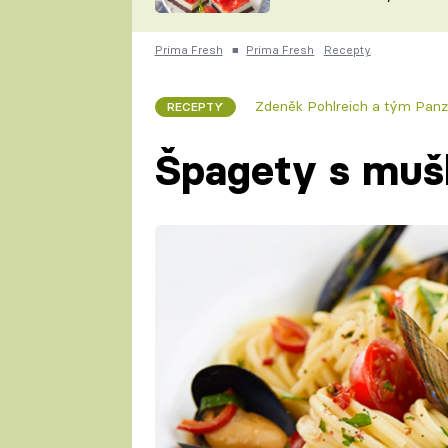
nepotřebujete troubu
ZDENĚK
ČESKO NA TALÍŘI
POHLREICH
Prima Fresh
■
Prima Fresh
Recepty
KAROLÍNA,
JAROSLAV SAPÍK
DOMÁCÍ
Zdeněk Pohlreich a tým Panz
RECEPTY
KUCHAŘKA
KAROLÍNA
KAMBERSKÁ
Špagety s muš