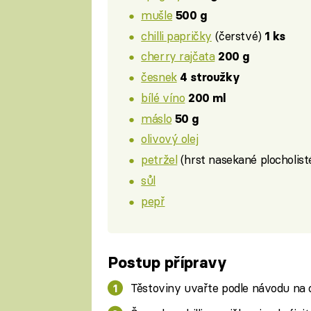
mušle
500 g
chilli papričky
(čerstvé)
1 ks
cherry rajčata
200 g
česnek
4 stroužky
bílé víno
200 ml
máslo
50 g
olivový olej
petržel
(hrst nasekané plocholist
sůl
pepř
Postup přípravy
Těstoviny uvařte podle návodu na 