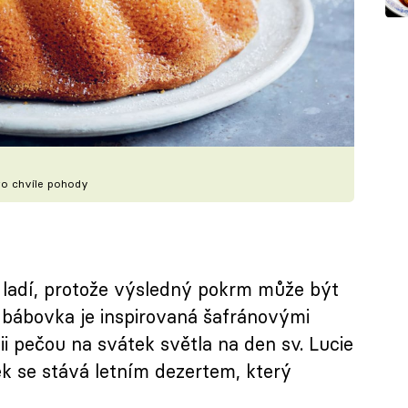
ro chvíle pohody
 ladí, protože výsledný pokrm může být
í bábovka je inspirovaná šafránovými
ii pečou na svátek světla na den sv. Lucie
ek se stává letním dezertem, který