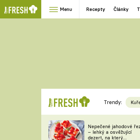
Menu
Recepty
Články
T
Oblíbené
Přílohy
recepty
HRANOLKY
HOUBY
KNEDLÍKY
DÝNĚ
KAŠE
RYCHLOVKY
Trendy:
Kuř
Populární
Videorecept
Nepečené jahodové ře
– lehký a osvěžující
kuchaři
dezert, na který
TEĎ VAŘÍ ŠÉF!