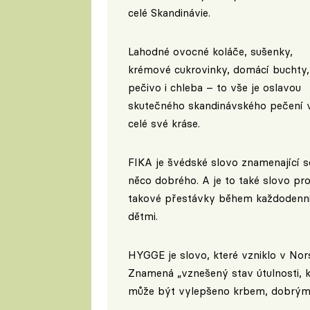
celé Skandinávie.
Lahodné ovocné koláče, sušenky,
krémové cukrovinky, domácí buchty,
pečivo i chleba – to vše je oslavou
skutečného skandinávského pečení 
celé své kráse.
FIKA je švédské slovo znamenající s
něco dobrého. A je to také slovo pro
takové přestávky během každodenního
dětmi.
HYGGE je slovo, které vzniklo v Nor
Znamená „vznešený stav útulnosti, kt
může být vylepšeno krbem, dobrým f