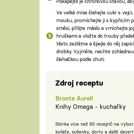
Pokapejte je citronovou šťávou, ab
Ve velké míse šlehejte cukr s vejci,
mouku, promíchejte ji s kypřicím p
směsi, přilijte máslo a vmíchejte jo
hruškami a vložte do trouby přede
těsto zezlátne a špejle do něj zapí
drobky. Vyjměte, nechte zchladnout
šlehačkou podle chuti.
Zdroj receptu
Bronte Aurell
Knihy Omega - kuchařky
Sbírka více než 60 receptů na výbor
koláče, sušenky, dorty a další dezert