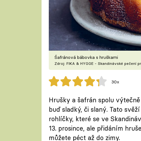
Šafránová bábovka s hruškami
Zdroj: FIKA & HYGGE - Skandinávské pečení p
30x
Hrušky a šafrán spolu výtečně
buď sladký, či slaný. Tato svěž
rohlíčky, které se ve Skandináv
13. prosince, ale přidáním hruš
můžete péct až do zimy.