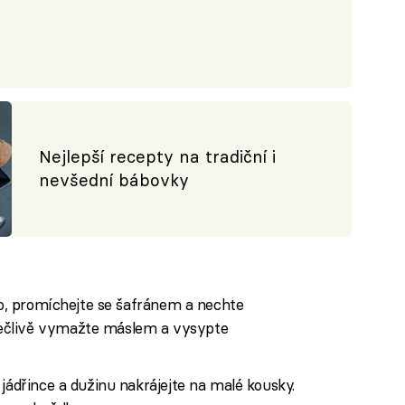
Nejlepší recepty na tradiční i
nevšední bábovky
éko, promíchejte se šafránem a nechte
ečlivě vymažte máslem a vysypte
e jádřince a dužinu nakrájejte na malé kousky.