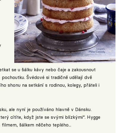
v
etkat se u šálku kávy nebo čaje a zakousnout
 pochoutku. Švédové si tradičně udělají dvě
 shonu na setkání s rodinou, kolegy, přáteli i
sku, ale nyní je používáno hlavně v Dánsku.
erý cítíte, když jste se svými blízkými“. Hygge
ilmem, šálkem něčeho teplého...