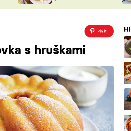
ŠÉFREDAK
VYCHYTÁVKY
SOUTĚŽ FR
NA NÁKUPECH
ČASOPIS
Hi
Pin it
vka s hruškami