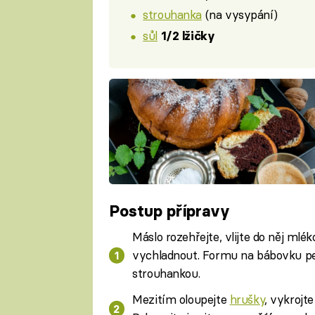
strouhanka
(na vysypání)
sůl
1/2 lžičky
Postup přípravy
Máslo rozehřejte, vlijte do něj ml
vychladnout. Formu na bábovku p
strouhankou.
Mezitím oloupejte
hrušky
, vykrojt