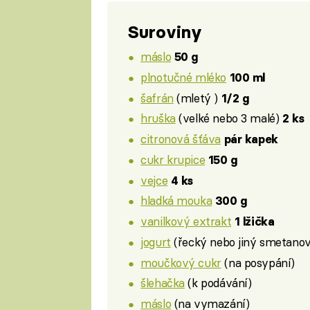
Suroviny
máslo
50 g
plnotučné mléko
100 ml
šafrán
(mletý )
1/2 g
hruška
(velké nebo 3 malé)
2 ks
citronová šťáva
pár kapek
cukr krupice
150 g
vejce
4 ks
hladká mouka
300 g
vanilkový extrakt
1 lžička
jogurt
(řecký nebo jiný smetano
moučkový cukr
(na posypání)
šlehačka
(k podávání)
máslo
(na vymazání)