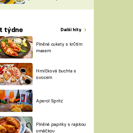
TORKY
ESH
t týdne
Další hity
Plněné cukety s krůtím
masem
Hrníčková buchta s
ovocem
Aperol Spritz
Plněné papriky s rajskou
omáčkou