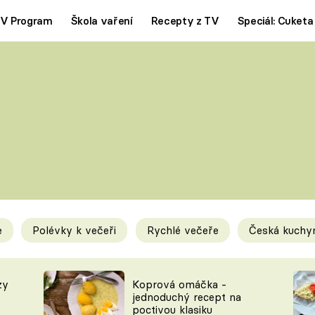
V Program
Škola vaření
Recepty z TV
Speciál: Cuketa
Polévky
Saláty
ČESKÁ KLASIKA
TĚSTOVIN
SILNÉ VÝVARY
SLADKÉ
KRÉMOVÉ
BEZMASÁ J
e
Polévky k večeři
Rychlé večeře
Česká kuchy
y
Tipy a triky
Novink
zy
Koprová omáčka -
jednoduchý recept na
poctivou klasiku
KAM ZA JÍDLEM
BLOG