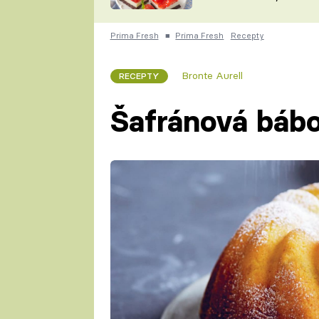
nepotřebujete troubu
ZDENĚK
ČESKO NA TALÍŘI
POHLREICH
Prima Fresh
■
Prima Fresh
Recepty
KAROLÍNA,
JAROSLAV SAPÍK
DOMÁCÍ
Bronte Aurell
RECEPTY
KUCHAŘKA
KAROLÍNA
KAMBERSKÁ
Šafránová bábo