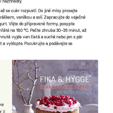
y nezhnědly.
 až se cukr rozpustí. Do jiné mísy prosejte
ráškem, vanilkou a solí. Zapracujte do vaječné
gurt. Vlijte do připravené formy, posypte
hřáté na 180 °C. Pečte zhruba 30–35 minut, až
chnutá vyjde ven čistá a suchá nebo jen s pár
 a vyklopte. Pocukrujte a podávejte se
né
y z