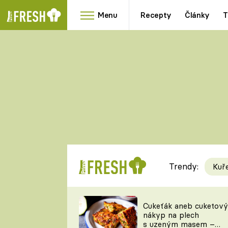
Menu
Recepty
Články
T
Oblíbené
Přílohy
recepty
HRANOLKY
HOUBY
KNEDLÍKY
DÝNĚ
KAŠE
RYCHLOVKY
Trendy:
Kuř
Populární
Videorecept
Cukeťák aneb cuketový
nákyp na plech
kuchaři
s uzeným masem –
TEĎ VAŘÍ ŠÉF!