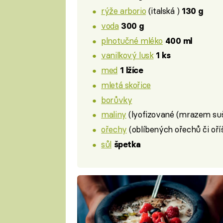
rýže arborio
(italská )
130 g
voda
300 g
plnotučné mléko
400 ml
vanilkový lusk
1 ks
med
1 lžíce
mletá skořice
borůvky
maliny
(lyofizované (mrazem suš
ořechy
(oblíbených ořechů či oř
sůl
špetka