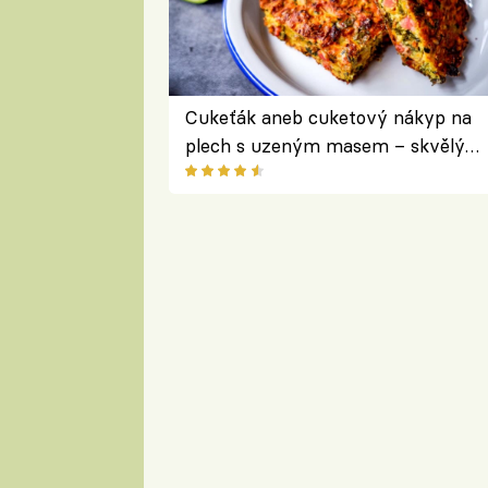
Cukeťák aneb cuketový nákyp na
plech s uzeným masem – skvělý
způsob, jak zpracovat přerostlé
cukety