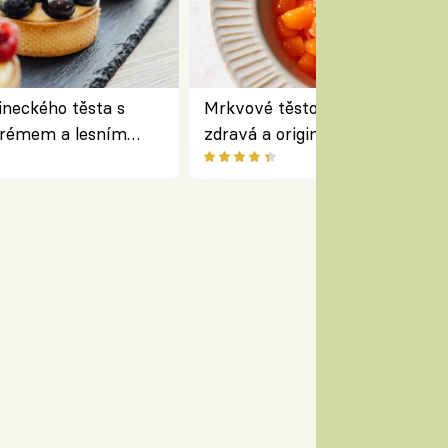
lineckého těsta s
Mrkvové těstoviny bez lepku –
krémem a lesním
zdravá a originální alternativa
 Bread Society
klasiky