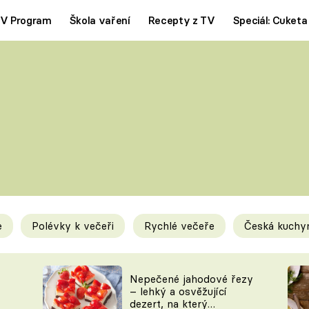
V Program
Škola vaření
Recepty z TV
Speciál: Cuketa
Polévky
Saláty
ČESKÁ KLASIKA
TĚSTOVIN
SILNÉ VÝVARY
SLADKÉ
KRÉMOVÉ
BEZMASÁ J
e
Polévky k večeři
Rychlé večeře
Česká kuchy
y
Tipy a triky
Novink
Nepečené jahodové řezy
– lehký a osvěžující
dezert, na který
KAM ZA JÍDLEM
BLOG