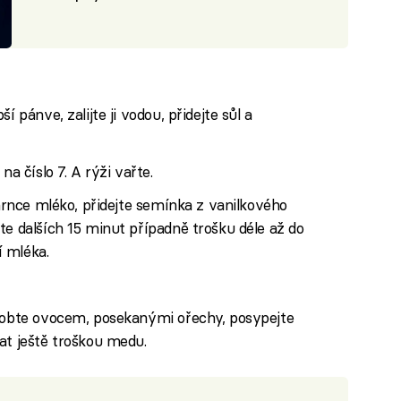
í pánve, zalijte ji vodou, přidejte sůl a
na číslo 7. A rýži vařte.
 hrnce mléko, přidejte semínka z vanilkového
te dalších 15 minut případně trošku déle až do
 mléka.
zdobte ovocem, posekanými ořechy, posypejte
at ještě troškou medu.