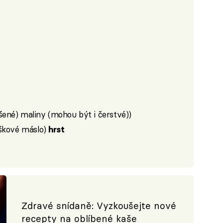
ené) maliny (mohou být i čerstvé))
íškové máslo)
hrst
Zdravé snídaně: Vyzkoušejte nové
recepty na oblíbené kaše