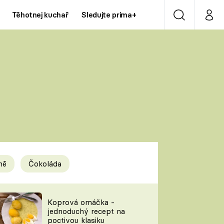
Těhotnej kuchař
Sledujte prima+
Vyhledávání
Můj p
Prima+
Y
CNN Prima NEWS
Prima ZOOM
ÍDLA
Prima LIVING
Prima Ženy
ně
Čokoláda
Prima LAJK
y
Koprová omáčka -
jednoduchý recept na
Sledujte nás
poctivou klasiku