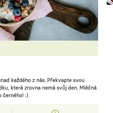
 snad každého z nás. Překvapte svou
ku, která zrovna nemá svůj den. Mléčná
o černého! :)