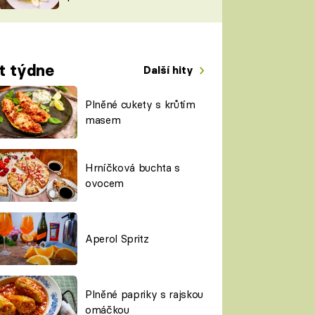
TORKY
ESH
t týdne
Další hity
Plněné cukety s krůtím
masem
Hrníčková buchta s
ovocem
Aperol Spritz
Plněné papriky s rajskou
omáčkou