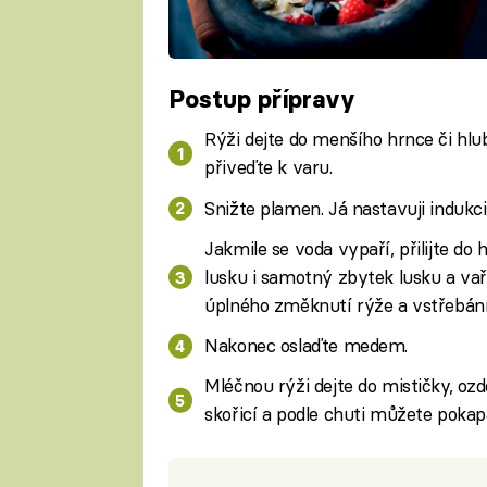
Postup přípravy
Rýži dejte do menšího hrnce či hlubš
přiveďte k varu.
Snižte plamen. Já nastavuji indukci 
Jakmile se voda vypaří, přilijte do
lusku i samotný zbytek lusku a vař
úplného změknutí rýže a vstřebání
Nakonec oslaďte medem.
Mléčnou rýži dejte do mističky, o
skořicí a podle chuti můžete pokap