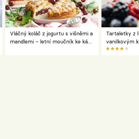
Vláčný koláč z jogurtu s višněmi a
Tartaletky z 
mandlemi – letní moučník ke kávě
vanilkovým 
i na oslavu
ovocem podle