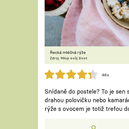
Řecká mléčná rýže
Zdroj: Miluji svůj život
46x
Snídaně do postele? To je sen
drahou polovičku nebo kamarád
rýže s ovocem je totiž trefou d