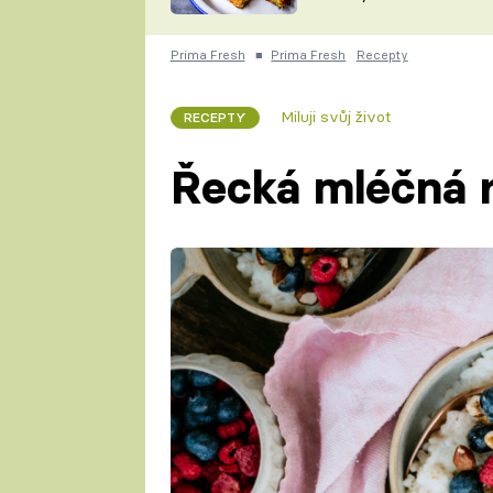
skvělý způsob, jak
ZDENĚK
zpracovat přerostlé
ČESKO NA TALÍŘI
cukety
POHLREICH
Prima Fresh
■
Prima Fresh
Recepty
KAROLÍNA,
JAROSLAV SAPÍK
DOMÁCÍ
Miluji svůj život
RECEPTY
KUCHAŘKA
KAROLÍNA
KAMBERSKÁ
Řecká mléčná 