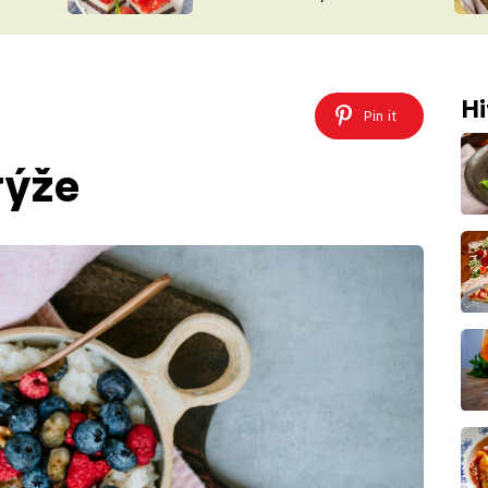
nepotřebujete troubu
ŠÉFREDAK
VYCHYTÁVKY
SOUTĚŽ FR
NA NÁKUPECH
ČASOPIS
Hi
Pin it
rýže