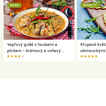
MASO
RECEPTY
Vepřový guláš s houbami a
Křupavé květ
pórkem – krémový a voňavý
olomouckými 
pokrm z jednoho hrnce
bezlepkový o
českým sýre