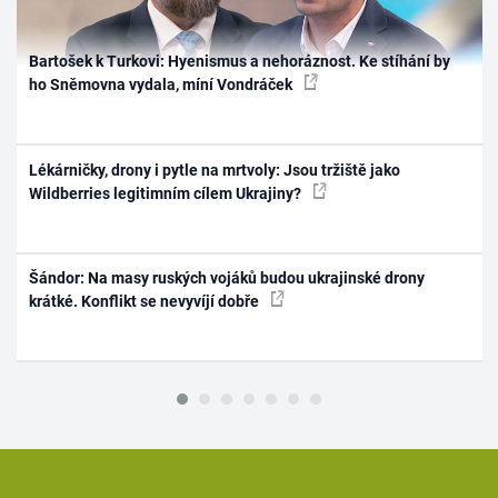
Bartošek k Turkovi: Hyenismus a nehoráznost. Ke stíhání by
ho Sněmovna vydala, míní Vondráček
Lékárničky, drony i pytle na mrtvoly: Jsou tržiště jako
Wildberries legitimním cílem Ukrajiny?
Šándor: Na masy ruských vojáků budou ukrajinské drony
krátké. Konflikt se nevyvíjí dobře