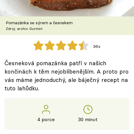
Škola vaření
Recepty z TV
Pomazánka se sýrem a česnekem
Zdroj: archiv Gurmet
Speciál: Cuketa
36x
Těhotnej kuchař
Česneková pomazánka patří v našich
Sledujte prima+
končinách k těm nejoblíbenějším. A proto pro
vás máme jednoduchý, ale báječný recept na
Přihlášení
tuto lahůdku.
Sledujte nás
4 porce
30 minut