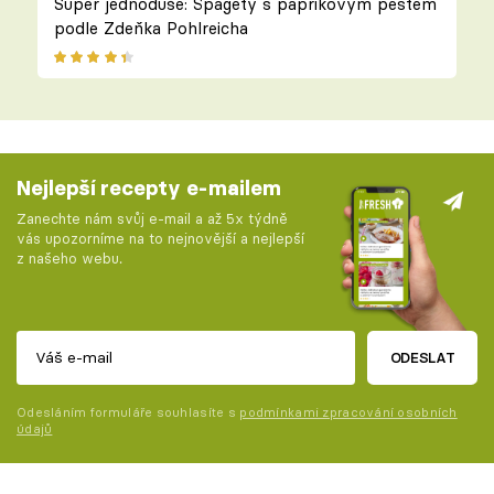
Super jednoduše: Špagety s paprikovým pestem
podle Zdeňka Pohlreicha
Nejlepší recepty e-mailem
Zanechte nám svůj e-mail a až 5x týdně
vás upozorníme na to nejnovější a nejlepší
z našeho webu.
ODESLAT
Odesláním formuláře souhlasíte s
podmínkami zpracování osobních
údajů