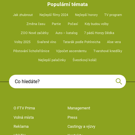
Populární témata
Jak zhubnout
Nejlepší filmy 2024
Nejlepší horory
TV program
Změna času
Partie
Počasí
Kdy budou volby
ZOO Nové začátky
Auto – katalog
7 pádů Honzy Dědka
Volby 2025
Svařené víno
Tatarák podle Pohlreicha
Aloe vera
Pěstování lichořeřišnice
Výpočet ascendentu
Tvarohové knedlíky
Nejlepší palačinky
Švestkový koláč
O FTV Prima
Management
Volná místa
Press
Reklama
Castingy a výzvy