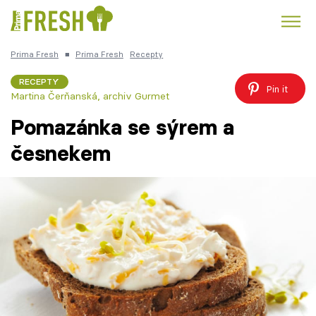
Prima Fresh
■
Prima Fresh
Recepty
Kuře
Polévky k večeři
Rychlé večeře
Trendy:
RECEPTY
Pin it
Martina Čerňanská
,
archiv Gurmet
Česká kuchyně
Čokoláda
Pomazánka se sýrem a
česnekem
Témata
Recepty
Články
TV Program