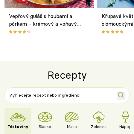
Vepřový guláš s houbami a
Křupavé květ
pórkem – krémový a voňavý
olomouckými 
pokrm z jednoho hrnce
bezlepkový o
českým sýre
Recepty
Těstoviny
Sladké
Maso
Zelenina
Nápoje