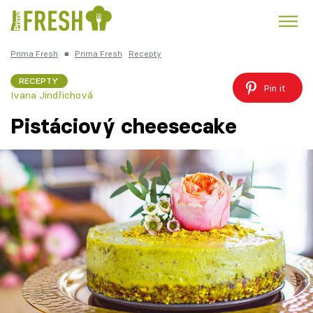
Prima Fresh
■
Prima Fresh
Recepty
Kuře
Polévky k večeři
Rychlé večeře
Trendy:
RECEPTY
Pin it
Ivana Jindřichová
Česká kuchyně
Čokoláda
Pistáciový cheesecake
Témata
Recepty
Články
TV Program