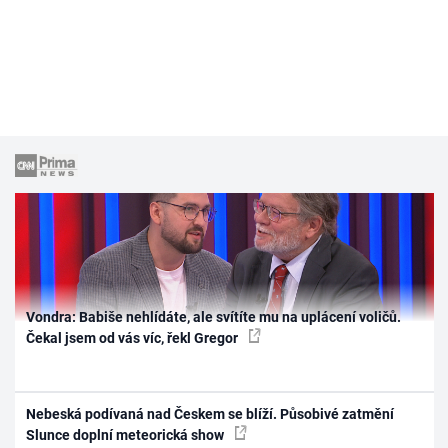
Vondra: Babiše nehlídáte, ale svítíte mu na uplácení voličů.
Čekal jsem od vás víc, řekl Gregor
Nebeská podívaná nad Českem se blíží. Působivé zatmění
Slunce doplní meteorická show