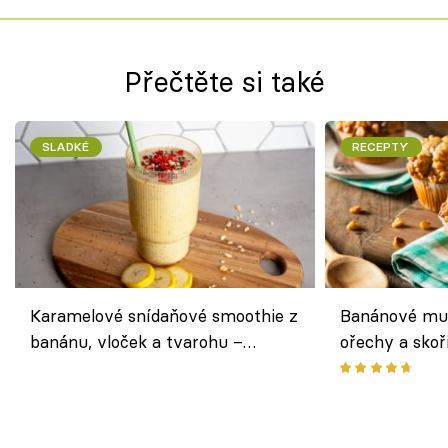
Přečtěte si také
SLADKÉ
RECEPTY
Karamelové snídaňové smoothie z
Banánové muf
banánu, vloček a tvarohu –
ořechy a skoř
snídaně do skleničky