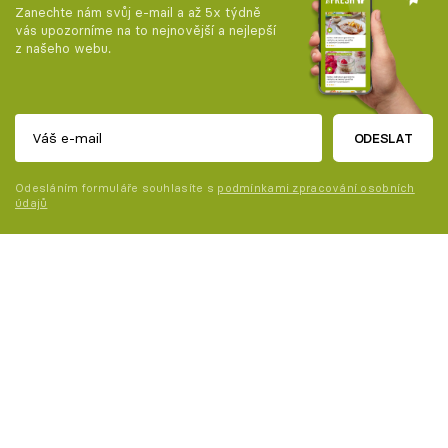
Zanechte nám svůj e-mail a až 5x týdně
vás upozorníme na to nejnovější a nejlepší
z našeho webu.
ODESLAT
Odesláním formuláře souhlasíte s
podmínkami zpracování osobních
údajů