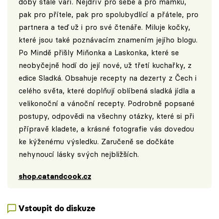
doby stále vaří. Nejdřív pro sebe a pro mamku,
pak pro přítele, pak pro spolubydlící a přátele, pro
partnera a teď už i pro své čtenáře. Miluje kočky,
které jsou také poznávacím znamením jejího blogu.
Po Mindě přišly Miňonka a Laskonka, které se
neobyčejně hodí do její nové, už třetí kuchařky, z
edice Sladká. Obsahuje recepty na dezerty z Čech i
celého světa, které doplňují oblíbená sladká jídla a
velikonoční a vánoční recepty. Podrobně popsané
postupy, odpovědi na všechny otázky, které si při
přípravě kladete, a krásné fotografie vás dovedou
ke kýženému výsledku. Zaručeně se dočkáte
nehynoucí lásky svých nejbližších.
shop.catandcook.cz
Vstoupit do diskuze