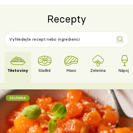
Recepty
Těstoviny
Sladké
Maso
Zelenina
Nápoje
ZELENINA