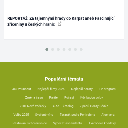
REPORTÁŽ: Za tajemnými hrady do Karpat aneb Fascinující
zříceniny u českých hranic
Populární témata
Jak zhubnout
Nejlepší filmy 2024
Nejlepší horory
TV program
Změna času
Partie
Počasí
Kdy budou volby
ZOO Nové začátky
Auto – katalog
7 pádů Honzy Dědka
Volby 2025
Svařené víno
Tatarák podle Pohlreicha
Aloe vera
Pěstování lichořeřišnice
Výpočet ascendentu
Tvarohové knedlíky