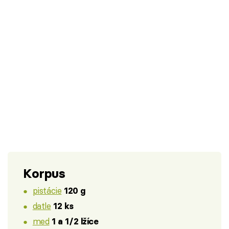
Korpus
pistácie
120 g
datle
12 ks
med
1 a 1/2 lžíce