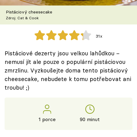
Škola vaření
Pistáciový cheesecake
Zdroj: Cat & Cook
Recepty z TV
Speciál: Cuketa
31x
Těhotnej kuchař
Pistáciové dezerty jsou velkou lahůdkou –
nemusí jít ale pouze o populární pistáciovou
Sledujte prima+
zmrzlinu. Vyzkoušejte doma tento pistáciový
cheesecake, nebudete k tomu potřebovat ani
Přihlášení
troubu! ;)
Sledujte nás
1 porce
90 minut