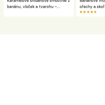
Karamelové snídaňové smoothie z
Banánové muf
banánu, vloček a tvarohu –
ořechy a skoř
snídaně do skleničky