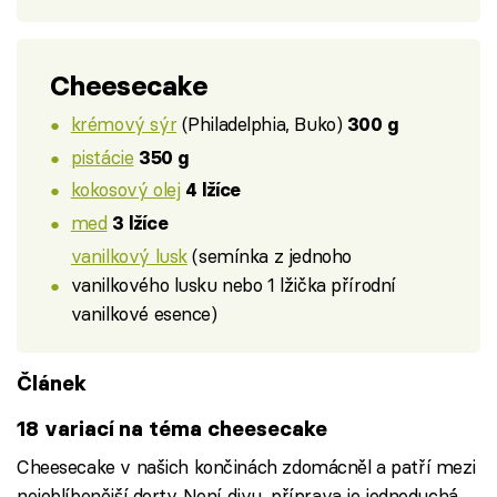
Cheesecake
krémový sýr
(Philadelphia, Buko)
300 g
pistácie
350 g
kokosový olej
4 lžíce
med
3 lžíce
vanilkový lusk
(semínka z jednoho
vanilkového lusku nebo 1 lžička přírodní
vanilkové esence)
Článek
18 variací na téma cheesecake
Cheesecake v našich končinách zdomácněl a patří mezi
nejoblíbenější dorty. Není divu, příprava je jednoduchá,