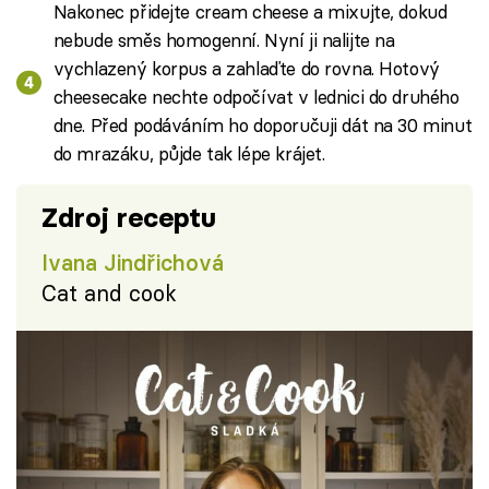
Nakonec přidejte cream cheese a mixujte, dokud
nebude směs homogenní. Nyní ji nalijte na
vychlazený korpus a zahlaďte do rovna. Hotový
cheesecake nechte odpočívat v lednici do druhého
dne. Před podáváním ho doporučuji dát na 30 minut
do mrazáku, půjde tak lépe krájet.
Zdroj receptu
Ivana Jindřichová
Cat and cook